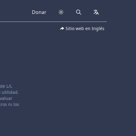
Donar
Search
collapsed
Sitio web en Inglés
de L/L
 utilidad.
evaluar
ros ni los