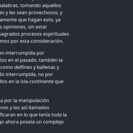
palabras, tomando aquellos
s y les sean provechosos, y
damente que hagan esto, ya
s opiniones, sin estar
agrados procesos espirituales
cemos por esta consideración.
ión interrumpida por
os en el pasado, también la
como delfines y ballenas y
do interrumpida, no por
los en la isla-continente que
a por la manipulación
nos y los así-llamados
icaran en lo que tenía toda la
rgo ahora poseía un complejo