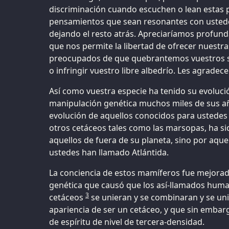
discriminación cuando escuchen o lean estas 
pensamientos que sean resonantes con ustede
dejando el resto atrás. Apreciaríamos profun
que nos permite la libertad de ofrecer nuestra
preocupados de que quebrantemos vuestros s
o infringir vuestro libre albedrío. Les agrade
Así como vuestra especie ha tenido su evoluc
manipulación genética muchos miles de sus añ
evolución de aquellos conocidos para ustedes 
otros cetáceos tales como las marsopas, ha si
aquellos de fuera de su planeta, sino por aquel
ustedes han llamado Atlántida.
La conciencia de estos mamíferos fue mejorad
genética que causó que los así-llamados huma
3
cetáceos
se unieran y se combinaran y se unif
apariencia de ser un cetáceo, y que sin emba
de espíritu de nivel de tercera-densidad.