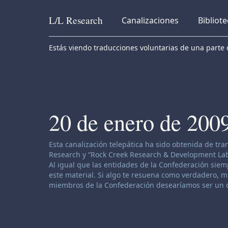
L/L
Research
Canalizaciones
Bibliot
Skip to content
Estás viendo traducciones voluntarias de una parte d
20 de enero de 200
Descargo de responsabilidad de canalización:
Esta canalización telepática ha sido obtenida de tr
Research y “Rock Creek Research & Development Labor
Al igual que las entidades de la Confederación siemp
este material. Si algo te resuena como verdadero, muy
miembros de la Confederación desearíamos ser un o