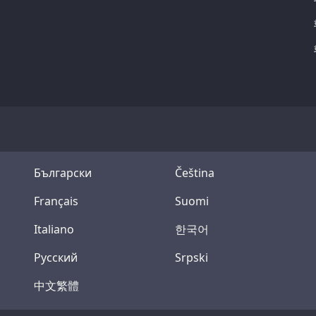
Български
Čeština
Français
Suomi
Italiano
한국어
Русский
Srpski
中文繁體