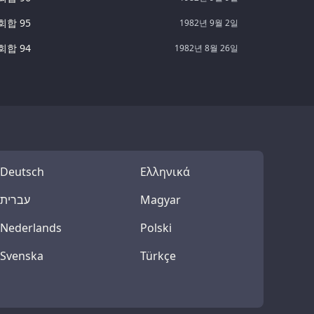
회합 95
1982년 9월 2일
회합 94
1982년 8월 26일
Deutsch
Ελληνικά
עברית
Magyar
Nederlands
Polski
Svenska
Türkçe