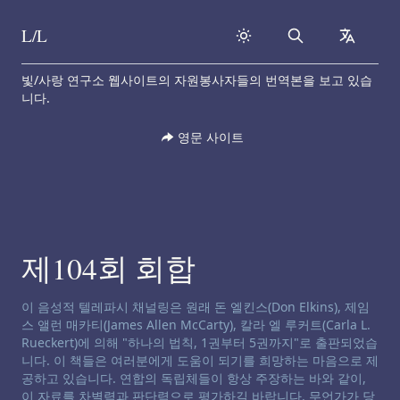
L/L
Search
collapse
Skip to content
빛/사랑 연구소 웹사이트의 자원봉사자들의 번역본을 보고 있습
니다.
영문 사이트
제104회 회합
채널링 면책 성명서:
이 음성적 텔레파시 채널링은 원래 돈 엘킨스(Don Elkins), 제임
스 앨런 매카티(James Allen McCarty), 칼라 엘 루커트(Carla L.
Rueckert)에 의해 "하나의 법칙, 1권부터 5권까지"로 출판되었습
니다. 이 책들은 여러분에게 도움이 되기를 희망하는 마음으로 제
공하고 있습니다. 연합의 독립체들이 항상 주장하는 바와 같이,
이 자료를 차별력과 판단력으로 평가하길 바랍니다. 무언가가 당