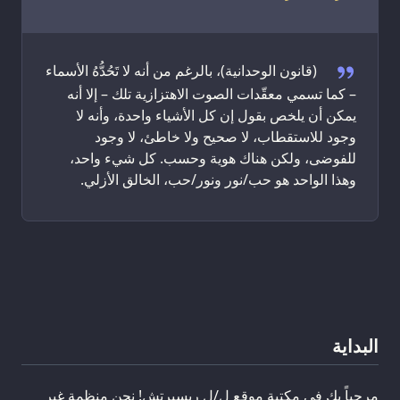
Welcoming Quote
(قانون الوحدانية)، بالرغم من أنه لا تَحُدُّهُ الأسماء
– كما تسمي معقّدات الصوت الاهتزازية تلك – إلا أنه
يمكن أن يلخص بقول إن كل الأشياء واحدة، وأنه لا
وجود للاستقطاب، لا صحيح ولا خاطئ، لا وجود
للفوضى، ولكن هناك هوية وحسب. كل شيء واحد،
وهذا الواحد هو حب/نور ونور/حب، الخالق الأزلي.
البداية
مرحباً بك في مكتبة موقع ل/ل ريسيرتش! نحن منظمة غير