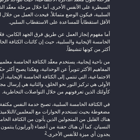
السيطرة على الأنفس الأخرى. أما خلال مرحلة معقّد الذاك
السلبية، فيكون الوضع متماثلاً. فيحدث العمل من خلال 
الأقل استقطاباً للمساعدة على الاستقطاب السلبي.
أما مفهوم إنجاز العمل عن طريق فرق الجهد الكامن، فلا
الخامسة الإيجابية والسلبية، حيث إن كائنات الكثافة الخ
أكثر من كونها تنشيطاً.
من ناحية إيجابية، يستخدم معقّد الكثافة الخامسة معلمي
المفاهيم الأكثر تنويراً عن الوحدانية، وهكذا يصبح أكثر ح
الاجتماعية، التي تنتمي إلى الكثافة الخامسة الإيجابية، أ
الأولى هي تركيز النور نحو الخلق، والثانية هي إرسال م
كأولئك الذين تعرفونهم من خلال التواصلات التخاطرية.
في الكثافة الخامسة السلبية، تصبح خدمة النفس مكثفة 
مضغوطة بحيث تستخدم الحوارات مع المعلمين/التلاميذ،
هناك القليل من المتجولين الذين يأتون من الكثافة الخ
النسيان. كما أن هناك حفنة من أعضاء (أورايون) ينتمون إ
2
يجدون أي ميزة للأنفس الأخرى.