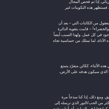
زيائي. إذا تم فحص المجال
ستظهر هذه التكوينات غير
معقول من الكائنات التي – بعد أن
1
والخضراء
– قامت بتقوية الدائرة
جود في كل عمل. ولهذا السبب أيضاً
ه الأداة، لما تمتلك من حساسية تجاه
ه الأثناء، ككائن متفرّد يتمتع
ما الذي سيكون هدفه على الأرض،
ق. ومع ذلك، إذا كنا سذجاً مرة
أكثر من الحب/النور الذي نرسله إلى
كما فعلنا في السابق. أي أننا سنقدم