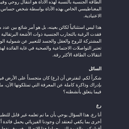
الطاقة الجنسية بالنسبة لهذه الأداة هو انتقال روحي وفي
المغناطيسي الخاص بهذه الأداة بواسطة شخص حساس، ف
الاعتيادية.
هذا ليس استثنائياً لكائن بعينه، بل هو أمر شائع بين عدد 
فقدت الرغبة بالتجارب الجنسية ذوات الأشعة البرتقالية 
المشتركة للروح والعقل والجسد للتعبير عن شمولية الو
تعتبر التواصلات الاجتماعية والصحبة في غاية الفائدة لهذ
انتقالات الطاقة الأكثر رقة.
السائل
شكراً لكم. لنفترض أن (رع) كان متجسداً على الأرض في هذ
بإدراك وذاكرة كاملة عن المعرفة التي تمتلكونها الآن، 
فيما يتعلق بأنشطته؟
رع
أنا رع. هذا السؤال يوحي بأن ما تم تعلمه غير قابل للتطبي
أخرى بما يكفي لنعتقد أن وجودنا الفيزيائي يحمل فائدة 
أقوامكم، والقيمة التي يحملها هذا الاتصال، فسوف نفعل 