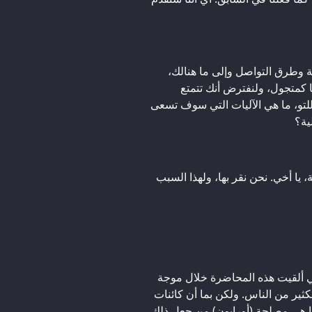
ية وطرق التواصل وإلى ما هنالك،
 كمتجول، ولنفترض أنك تتمتع
للتو، ما هي الآليات التي سوف تسعى
ية؟
يا أخي. نحن نقر بها، ولهذا السبب
أنني ألقيت هذه المحاضرة خلال موجة
ثير من الناس. ولكن بما أن كائنات
 هي مصلحة (أورايون) من جعل ذلك