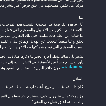
مرئياً، هل تكمن مصلحتهم في خلق فرص أكبر لنشر معل
رع
أنا رع. هذه الفرضية غير صحيحة. تتسبب هذه الموجات ب
بالإضافة إلى الكثير من الأقاويل والمفاهيم التي تتعلق با
ما هنالك من انطباعات سلبية. حتى تلك التقارير التي من
تخلق وعياً شعبياً، تتحدث عن الهلاك. ويمكن لك أن تفهم
بسبب المفاهيم التي تود مشاركتها مع الآخرين، إن صح ال
نشعر بأن هناك نقطة أخرى يجدر بنا ذكرها هنا. ذلك الجمه
(أورايون) لم ينشأ عن الأسبقية في الاهتزازات، إلى حد بعي
(teach/learnings)
دون حافز الترويج ستتجه إلى التنوير بشكل
السائل
كان ذلك في غاية الوضوح. أعتقد أن هذه نقطة في غاية ال
هل يمكنكم أن تخبروني كيف يستخدم الاستقطابان الإيجاب
والخامسة، لخلق عمل في الوعي؟