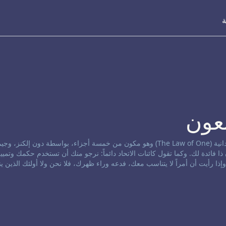
ة
بعون
نشر هذا التواصل التخاطري في البداية تحت عنوان قانون الوحدانية (The Law of One) وهو مكون من خمسة أجزاء، بواسطة دون 
ا فائدة لك. وكما تقول كائنات الاتحاد دائماً: نرجو منك أن تستخدم حكمك وتمي
 وإذا رأيت أن أمراً لا يتناسب معك، فدعه وراء ظهرك، فلا نحن ولا أولئك الذين ي