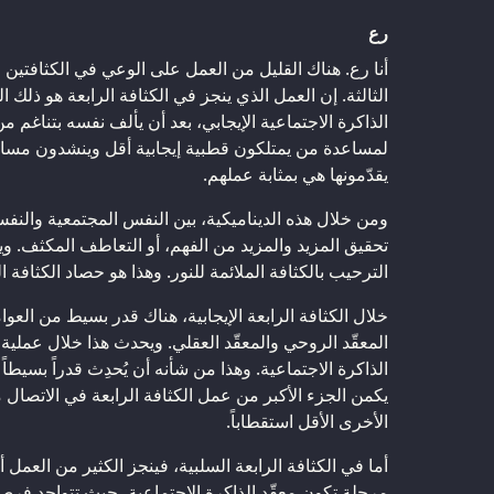
رع
أنا رع. هناك القليل من العمل على الوعي في الكثافتين ا
الثالثة. إن العمل الذي ينجز في الكثافة الرابعة هو ذلك 
الذاكرة الاجتماعية الإيجابي، بعد أن يألف نفسه بتناغم 
لمساعدة من يمتلكون قطبية إيجابية أقل وينشدون مساعد
يقدّمونها هي بمثابة عملهم.
ومن خلال هذه الديناميكية، بين النفس المجتمعية والنف
تحقيق المزيد والمزيد من الفهم، أو التعاطف المكثف. وي
الترحيب بالكثافة الملائمة للنور. وهذا هو حصاد الكثافة ال
خلال الكثافة الرابعة الإيجابية، هناك قدر بسيط من العو
المعقّد الروحي والمعقّد العقلي. ويحدث هذا خلال عملية ا
الذاكرة الاجتماعية. وهذا من شأنه أن يُحدِث قدراً بسيط
يكمن الجزء الأكبر من عمل الكثافة الرابعة في الاتصال 
الأخرى الأقل استقطاباً.
أما في الكثافة الرابعة السلبية، فينجز الكثير من العمل 
مرحلة تكون معقّد الذاكرة الاجتماعية، حيث تتواجد ف