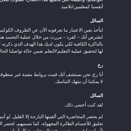
أنفسنا كمعلمين/تلاميذ.
السائل
لنأخذ بعين الاعتبار ما تعرفونه الآن عن الظروف الكوكب
لنفترض أنك – كفرد – مررت من خلال عملية التجسد هنا
بالذاكرة الكافية لكي يكون لديك هذا الهدف الذي ذكرته 
لها لتحقيق عملية التعليم/التعلم ضمن حالة تواصلنا الحال
رع
أنا رع. نحن نستشف أنك قمت بروابط معينة غير منطوقة، 
لا يمكننا أن ننتهك التباسك.
السائل
لقد كنت أخشى ذلك.
لم يحضر المحاضرة التي ألقيتها البارحة إلا القليل. لو 
تحليق للأجسام الطائرة المجهولة، كما نسميهم، لحضر الك
(أورايون) هي من تسبب هذه الموجات بشكل أساسي، ما