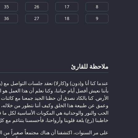
35
26
17
8
36
27
18
9
ملاحظة للقارئ
عندما كنا أنا و(دون) و(كارلا) نعقد جلسات التواصل مع (رع
بأننا نعيش أفضل أيام حياتنا، وكنا نعلم أن هذا العمل ه
الأرض. كنا بالكاد نصدق أن حظنا الجيد جمعنا مع كائنات
وعمق عن طبيعة هذا الخلق وكيف أننا نتطور من خلاله، 
الحب والنور والوحدانية هي المكونات الأساسية لكل ما 
خاطبنا (رع) بلغة قلوبنا وأرواحنا، فأحسسنا بتناغم مع كل 
على مر السنوات، اكتشفنا أن هناك مجتمعاً صغيراً من ال