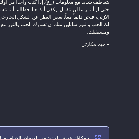
بتعاطف شديد مع معلومات (رع). إذا كنت واحداً من أولئك 
حتى لو أننا ربما لن نتقابل، يكفي أنك هنا. فطالما أننا نت
الأزلي، فنحن دائماً معاً، بغض النظر عن الشكل الخارجي ل
لك الحب والنور سائلين منك أن تشارك الحب والنور م
ومستقبلك.
– جيم مكارتي
بإمكانك عرض المزيد من المصادر الدراسية ال