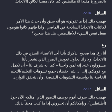
بالضرورة مفيداً للأطلنطيين كما كان مفيداً لكائن (الاتحاد).
السائل
22.26
فهمت ذلك. إذاً ما تقولونه هو أنه سبق وأن حدث هذا الأمر
لكائنات (الاتحاد) الساذجة في الماضي، ولذا فإنهم كانوا يقومون
بفعل نفس الشيء للأطلنطيين. هل هذا صحيح؟
رع
أنا رع. هذا صحيح. نذكرك بأننا أحد الأعضاء السذج في ذلك
(الاتحاد)، ولا زلنا نحاول تعويض الضرر الذي نشعر بأننا
مسؤولون عنه. إنه لمن واجبنا – كما أنه شرف لنا – أن نكمل
مع قومكم، إلى أن يتم احتضان جميع تشوهات التعليم/التعلم
الخاصة بنا بواسطة التشوهات النقيضة، وأن يتحقق التوازن.
السائل
22.27
فهمت ذلك. سوف أقوم بوصف التصور الذي أمتلكه الآن حول
(أطلنطس)، وبإمكانكم أن تخبروني إذا ما كنت محقاً بذلك.