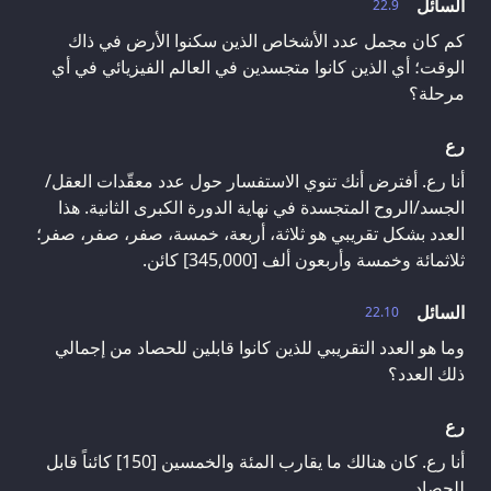
السائل
22.9
كم كان مجمل عدد الأشخاص الذين سكنوا الأرض في ذاك
الوقت؛ أي الذين كانوا متجسدين في العالم الفيزيائي في أي
مرحلة؟
رع
أنا رع. أفترض أنك تنوي الاستفسار حول عدد معقّدات العقل/
الجسد/الروح المتجسدة في نهاية الدورة الكبرى الثانية. هذا
العدد بشكل تقريبي هو ثلاثة، أربعة، خمسة، صفر، صفر، صفر؛
ثلاثمائة وخمسة وأربعون ألف [345,000] كائن.
السائل
22.10
وما هو العدد التقريبي للذين كانوا قابلين للحصاد من إجمالي
ذلك العدد؟
رع
أنا رع. كان هنالك ما يقارب المئة والخمسين [150] كائناً قابل
للحصاد.