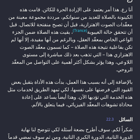
أنا رع. هذا أمر يعتمد على الإرادة الحرة للكائن. قامت هذه
الكينونة بالصلاة للعديد من سنواتكم، مرددة مجموعة معينة من
معقّدات الصوت الاهتزازية، قبل أن تصبح منفتحة للاتصال. قبل
(Trance)
أن تتحقق حالة الغيبوبة
، بقيت هذه الصلاة ضمن الجزء
الواعي الخاص بمعقّد العقل، وبالرغم من أنها مفيدة، إلا أنها لم
تكن بفاعلية نتيجة هذه الصلاة – كما تسمون معقّد الصوت
الاهتزازي هذا – التي تذهب بعد ذلك مباشرة إلى مستوى
اللاوعي، وهذا يؤثر بشكل أكثر أهمية على التواصل من المعقّد
الروحي.
بالإضافة إلى أنه بسبب هذا العمل، بدأت هذه الأداة بتقبل بعض
القيود التي فرضتها على نفسها، لكي تمهد الطريق لخدمات مثل
هذه الخدمة التي تؤديها الآن. وهذا أيضاً يساعد على إعادة
محاذاة تشوهات المعقّد الفيزيائي، فيما يتعلق بالألم.
السائل
22.3
شكراً لكم. سوف أطرح بضعة أسئلة لكي تتوضح لنا نهاية
الدورة الثانية، الدورة الكبرى الثانية. ومن ثم سوف نمضي قدماً