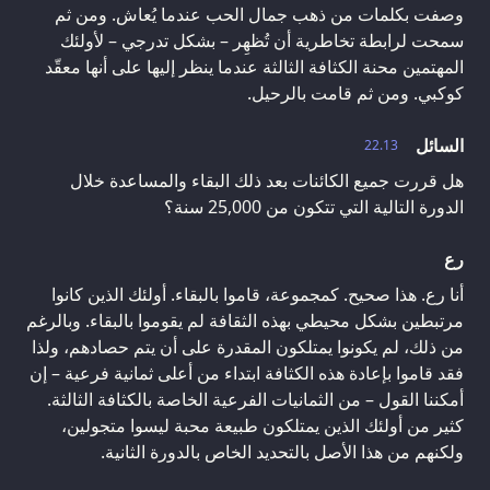
وصفت بكلمات من ذهب جمال الحب عندما يُعاش. ومن ثم
سمحت لرابطة تخاطرية أن تُظهِر – بشكل تدرجي – لأولئك
المهتمين محنة الكثافة الثالثة عندما ينظر إليها على أنها معقّد
كوكبي. ومن ثم قامت بالرحيل.
السائل
22.13
هل قررت جميع الكائنات بعد ذلك البقاء والمساعدة خلال
الدورة التالية التي تتكون من 25,000 سنة؟
رع
أنا رع. هذا صحيح. كمجموعة، قاموا بالبقاء. أولئك الذين كانوا
مرتبطين بشكل محيطي بهذه الثقافة لم يقوموا بالبقاء. وبالرغم
من ذلك، لم يكونوا يمتلكون المقدرة على أن يتم حصادهم، ولذا
فقد قاموا بإعادة هذه الكثافة ابتداء من أعلى ثمانية فرعية – إن
أمكننا القول – من الثمانيات الفرعية الخاصة بالكثافة الثالثة.
كثير من أولئك الذين يمتلكون طبيعة محبة ليسوا متجولين،
ولكنهم من هذا الأصل بالتحديد الخاص بالدورة الثانية.