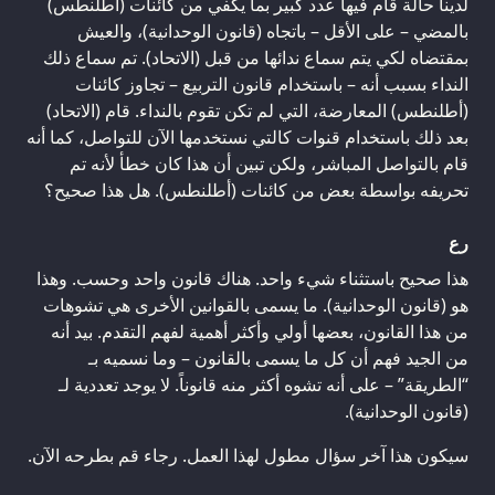
لدينا حالة قام فيها عدد كبير بما يكفي من كائنات (أطلنطس)
بالمضي – على الأقل – باتجاه (قانون الوحدانية)، والعيش
بمقتضاه لكي يتم سماع ندائها من قبل (الاتحاد). تم سماع ذلك
النداء بسبب أنه – باستخدام قانون التربيع – تجاوز كائنات
(أطلنطس) المعارضة، التي لم تكن تقوم بالنداء. قام (الاتحاد)
بعد ذلك باستخدام قنوات كالتي نستخدمها الآن للتواصل، كما أنه
قام بالتواصل المباشر، ولكن تبين أن هذا كان خطأ لأنه تم
تحريفه بواسطة بعض من كائنات (أطلنطس). هل هذا صحيح؟
رع
هذا صحيح باستثناء شيء واحد. هناك قانون واحد وحسب. وهذا
هو (قانون الوحدانية). ما يسمى بالقوانين الأخرى هي تشوهات
من هذا القانون، بعضها أولي وأكثر أهمية لفهم التقدم. بيد أنه
من الجيد فهم أن كل ما يسمى بالقانون – وما نسميه بـ
“الطريقة” – على أنه تشوه أكثر منه قانوناً. لا يوجد تعددية لـ
(قانون الوحدانية).
سيكون هذا آخر سؤال مطول لهذا العمل. رجاء قم بطرحه الآن.