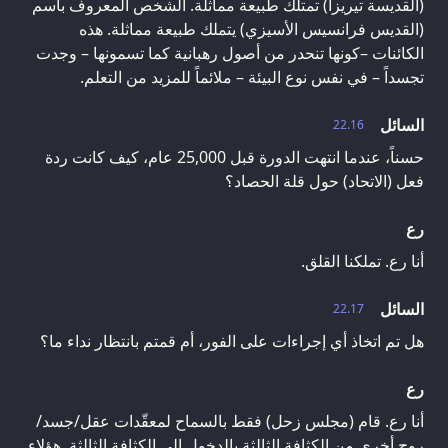
(القديسة تيريزا) تمتلك طبيعة مماثلة. الشخص المعروف باسم
(القديس فرانسيس الأسيزي) يتملك طبيعة مماثلة. هذه
الكائنات –كونها تنحدر من أصول رهبانية كما تسمونها – وجدت
تجسداً – في نفس نوع البيئة – ملائماً للمزيد من التعلم.
السائل
22.16
حسناً، عندما انتهت الدورة قبل 25,000 عام، كيف كانت ردة
فعل (الاتحاد) حول قلة الحصاد؟
رع
أنا رع. تملكنا القلق.
السائل
22.17
هل تم اتخاذ أي إجراءات على الفور، أم قمتم بانتظار نداء ما؟
رع
أنا رع. قام (مجلس زحل) فقط بالسماح لمعقّدات عقل/جسد/
روح أخرى من الكثافة الثالثة بالدخول إلى الكثافة الثالثة. هؤلاء