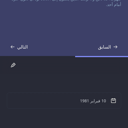
أمام أحد.
السابق
التالي
نص
نص
10 فبراير 1981