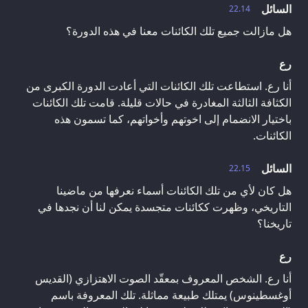
السائل
22.14
هل مازالت جميع تلك الكائنات معنا في هذه الدورة؟
رع
أنا رع. استطاعت تلك الكائنات التي أعادت الدورة الكبرى من
الكثافة الثالثة المغادرة في حالات قليلة. قامت تلك الكائنات
باختيار الانضمام إلى اخوتهم وأخواتهم، كما تسمون هذه
الكائنات.
السائل
22.15
هل كان لأي من تلك الكائنات أسماء نعرفها من ماضينا
التاريخي، وظهرت ككائنات متجسدة يمكن لنا أن نجدها في
تاريخنا؟
رع
أنا رع. الشخص المعروف بمعقّد الصوت الاهتزازي (القديس
أوغسطينوس) يمتلك طبيعة مماثلة. تلك المعروفة باسم