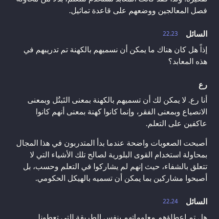
فصل المعالجين ووضعهم على قاعدة تماثيل.
السائل
22.23
إذاً هل كان هناك ما يمكن أن نسميهم بالكهنة تم تدريبهم في
هذه المعابد؟
رع
أنا رع. لا يمكن لك أن تسميهم بالكهنة بمعنى التَبتُل وبمعنى
الانصياع وبمعنى الفقر، وإنما كانوا كهنة بمعنى أنهم كانوا
عاكفين على التعلم.
أصبحت الصعوبات واضحة عندما بدأ المتدربون في هذا المجال
بمحاولة استخدام القوى البلورية لصالح تلك الأشياء التي لا
تتعلق بالشفاء، حيث إنهم لم يشاركوا في التعلم وحسب، بل
أصبحوا مشاركين بما يمكن أن تسميه بالهيكل الحكومي.
السائل
22.24
هل تم إعطاؤهم معلوماتهم بنفس الطريقة التي تعطونا