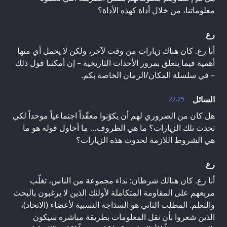
معلوماتنا، من خلال أداة كهذه الأداة؟
رع
أنا رع. كان هناك زيارات من وقت لآخر، ولكن لا يحمل أي منها
أهمية فيما يتعلق بمرور الأحداث التاريخية – إن أمكننا قول ذلك
– في سلسلة المكان/الزمان الخاصة بكم.
السائل
22.25
هل كان من الضروري لهم أن يكوّنوا معقّداً اجتماعياً موحداً لكي
تحدث تلك الزيارات؟ ما هي الظروف… ما أحاول قوله هو ما
هي الشروط اللازمة لحدوث هذه الزيارات؟
رع
أنا رع. كان هنالك شرطان: نداء مجموعة من الناس، تغلّب
مربعهم على المقاومة المتكاملة لأولئك الذين لا يرغبون بالبحث
والتعلم. المطلب الثاني هو السذاجة النسبية لأعضاء (الاتحاد)،
الذين شعروا بأن نقل المعلومات بطريقة مباشرة سيكون