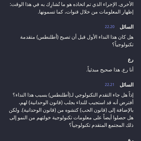
الأخرى. الإجراء الذي تم اتخاذه هو ما تُشارِك به في هذا الوقت:
إظهار المعلومات من خلال قنوات، كما تسمونها.
السائل
22.20
هل كان هذا النداء الأول قبل أن تصبح (أطلنطس) متقدمة
تكنولوجياً؟
رع
أنا رع. هذا صحيح مبدئياً.
السائل
22.21
إذاً هل جاء التقدم التكنولوجي لـ(أطلنطس) بسبب هذا النداء؟
أفترض أنه قد استجيب للنداء بجلب (قانون الوحدانية) لهم،
بالإضافة إلى (قانون الحب) كتشوه من (قانون الوحدانية). ولكن
هل حصلوا أيضاً على معلومات تكنولوجية خولتهم من النمو إلى
ذلك المجتمع المتقدم تكنولوجياً؟
رع