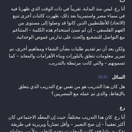
أنا رع. ليس منذ البداية. تقريباً في ذات الوقت الذي ظهرنا فيه
في سماء مصر واستمرينا بعد ذلك، ظهرت كائنات أخرى تتبع
(الاتحاد) للأطلنطيين الذين كانوا قد وصلوا إلى مستوى من
الفهم الفلسفي – إن لم نسئ استخدام هذه الكلمة – المتناغم
مع التواصل للتشجيع والحث على تدارس غموض الوحدانية.
ولكن بعد أن تم تقديم طلبات بشأن الشفاء ومفاهيم أخرى، تم
تمرير معلومات تتعلق بالبلورات وبناء الأهرامات والمعابد – كما
تسمونهم – والتي كانت مرتبطة بالتدريب.
السائل
22.22
هل كان هذا التدريب هو من نفس نوع التدريب الذي يتعلق
بالإيقاظ، والذي تم عمله مع المصريين؟
رع
أنا رع. كان هذا التدريب مختلفاً، حيث إن المعقّد الاجتماعي كان
أكثر تعقيداً – إن صح التعبير – وأقل تضارباً وبربرية في طريقة
تفكيره. ولذا فقد كانت المعابد تستخدم للتعلم، بدلاً من محاولة