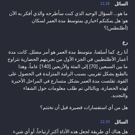
السائل
22.28
ما هو… السؤال الوحيد الذي كنت سأطرحه والذي أفكر به الآن
هو: هل يمكنكم اخباري بمتوسط مدة العمر لسكان
(أطلنطس)؟
رع
أنا رع. كما أسلفنا، متوسط مدة العمر هو أمر مضلل. كانت مدة
أعمار الأطلنطيين في الجزء الأول من تجربتهم الحضارية تتراوح
ما بين السبعين [70] إلى المئة والأربعين [140] عاماً، وهذا
بالطبع بشكل تقريبي. بسبب الرغبة المتزايدة في الحصول على
القوة، تقلصت مدة العمر بشكل متسارع في المراحل الأخيرة
لهذه الحضارة، وبالتالي تم طلب معلومات حول الشفاء
والتجديد.
هل من أي استفسارات قصيرة قبل أن نختتم؟
السائل
22.29
هل هناك أي طريقة لجعل هذه الأداة أكثر ارتياحاً، أو أي شيء