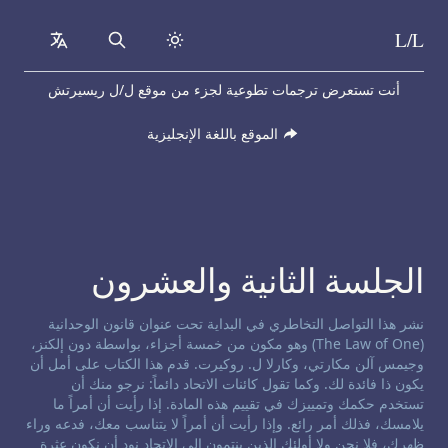
L/L
collapsed
Search
Skip to content
أنت تستعرض ترجمات تطوعية لجزء من موقع ل/ل ريسيرتش
الموقع باللغة الإنجليزية
الجلسة الثانية والعشرون
إخلاء مسؤولية حول التواصل التخاطري:
نشر هذا التواصل التخاطري في البداية تحت عنوان قانون الوحدانية
(The Law of One) وهو مكون من خمسة أجزاء، بواسطة دون إلكنز،
وجيمس آلن مكارتي، وكارلا ل. روكيرت. قدم هذا الكتاب على أمل أن
يكون ذا فائدة لك. وكما تقول كائنات الاتحاد دائماً: نرجو منك أن
تستخدم حكمك وتمييزك في تقييم هذه المادة. إذا رأيت أن أمراً ما
يلامسك، فذلك أمر رائع. وإذا رأيت أن أمراً لا يتناسب معك، فدعه وراء
ظهرك، فلا نحن ولا أولئك الذين ينتمون إلى الاتحاد نود أن نكون عثرة