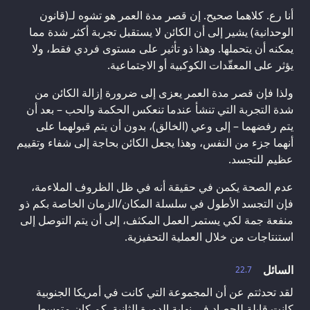
أنا رع. كلاهما صحيح. إن قصر مدة العمر هو تشوه لـ(قانون
الوحدانية) يشير إلى أن الكائن لا يستقبل تجربة أكثر شدة مما
يمكنه أن يتحملها. وهذا ذو تأثير على مستوى فردي فقط، ولا
يؤثر على المعقّدات الكوكبية أو الاجتماعية.
ولذا فإن قصر مدة العمر يعزى إلى ضرورة إزالة الكائن من
شدة التجربة التي تنشأ عندما تنعكس الحكمة والحب – بعد أن
يتم رفضهما – إلى وعي (الخالق)، بدون أن يتم قبولهما على
أنهما جزء من النفس، وهذا يجعل الكائن بحاجة إلى شفاء وتقييم
عظيم للتجسد.
عدم الصحة يكمن في حقيقة أنه في ظل الظروف الملاءمة،
فإن التجسد الأطول في سلسلة المكان/الزمان الخاصة بكم ذو
منفعة جمة لكي يستمر العمل المكثف، إلى أن يتم التوصل إلى
استنتاجات من خلال العملية التحفيزية.
السائل
22.7
لقد تحدثتم عن أن المجموعة التي كانت في أمريكا الجنوبية
كانت قابلة للحصاد في نهاية الدورة الثانية. كم كان متوسط