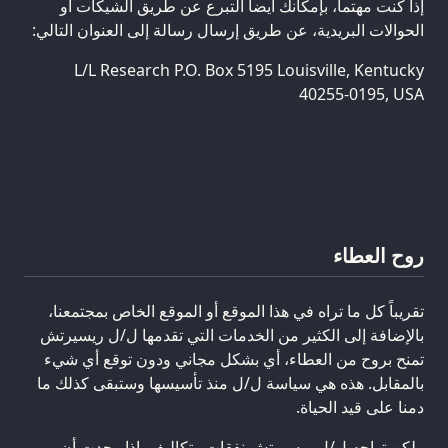
إذا كنت مهتماً، بإمكانك أيضاً التبرع عن طريق الشيكات أو
الحوالات البريدية، عن طريق إرسال رسالة إلى العنوان التالي:
L/L Research P.O. Box 5195 Louisville, Kentucky
40255-0195, USA
روح العطاء
تقريباً كل ما تراه في هذا الموقع أو الموقع الخاص بمجتمعنا،
بالإضافة إلى الكثير من الخدمات التي تقدمها ل/ل ريسيرتش
تمنح بروح من العطاء، أي بشكل مجاني ودون توقع أي شيء
بالمقابل. هذه هي سياسة ل/ل منذ تأسيسها وستبقى كذلك ما
دمنا على قيد الحياة.
ولكن تواجه ل/ل ريسيرتش نفقات وتكاليف. إذا وجدت أن