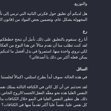
والتوزيع.
هل لديكم أي تعليق حول فكرتي الثانية التي ترمي إلى ت
المجهولة بشكل عام، وتضمين بعض المواد من (قانون الو
رع
أنا رع. سنقوم بالتعليق على ذلك. نأمل أن تنجح خططكم ا
لقد كنت تطلب منا أن نقدم مثالاً عن هذا النوع من الفك
لكي نروي واحدة منها. استمروا في بذل أفضل ما لديك
يمكن فعله أكثر من ذلك يا أصدقائي؟
السائل
في هذه الحالة، سوف أبدأ بطرح اسئلتي، اكمالاً لجلستنا ا
لقد تحدثتم عن أن كل كائن في الكثافة الثالثة يمتلك نفسا
النفس العليا هذه نحو معقّد العقل/الجسد/الروح الخاص ب
ذلك. هل تتطور النفس العليا في النمو خلال الكثافات بدا
كل نفس عليا، نفساً عليا أكثر تقدماً منها في الكثافات؟