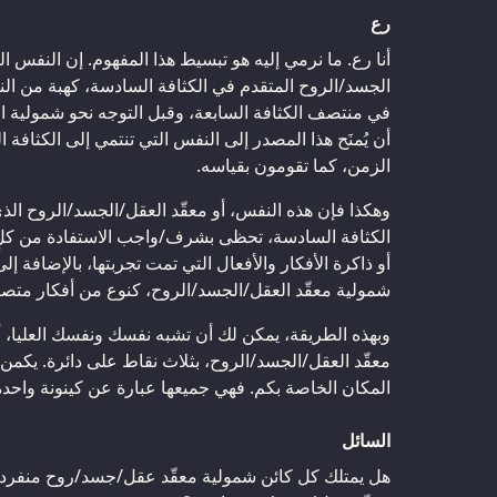
رع
أنا رع. ما نرمي إليه هو تبسيط هذا المفهوم. إن النفس العل
الجسد/الروح المتقدم في الكثافة السادسة، كهبة من الن
في منتصف الكثافة السابعة، وقبل التوجه نحو شمولية ال
أن يُمنَح هذا المصدر إلى النفس التي تنتمي إلى الكثافة
الزمن، كما تقومون بقياسه.
وهكذا فإن هذه النفس، أو معقّد العقل/الجسد/الروح ا
الكثافة السادسة، تحظى بشرف/واجب الاستفادة من كل
أو ذاكرة الأفكار والأفعال التي تمت تجربتها، بالإضافة إلى
شمولية معقّد العقل/الجسد/الروح، كنوع من أفكار متصورة
وبهذه الطريقة، يمكن لك أن تشبه نفسك ونفسك العليا، أو
معقّد العقل/الجسد/الروح، بثلاث نقاط على دائرة. يكمن
المكان الخاصة بكم. فهي جميعها عبارة عن كينونة واحدة
السائل
هل يمتلك كل كائن شمولية معقّد عقل/جسد/روح منفردة