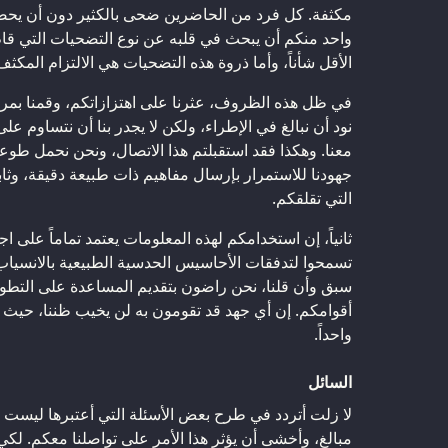
مكثفة. كل فرد من الحاضرين ضحى بالكثير دون أن يحص
واحد منكم أن يبحث في قلبه عن نوع التضحيات التي قام ب
الأقل شأناً، وأما ذروة هذه التضحيات هي الالتزام المكث
في ظل هذه الظروف، عثرنا على اهتزازاتكم، وقمنا بمراقب
نود أن نبالغ في الإطراء، ولكن لا يجدر بنا أن نتساوم ع
معنا. وهكذا فقد استقبلتم هذا الاتصال، ونحن نحمل طو
جهودنا للاستمرار بإرسال مفاهيم ذات طبيعة دقيقة، وثاب
التي تقلقكم.
ثانياً، إن استخدامكم لهذه المعلومات يعتمد تماماً على اج
تسمحوا لتدفقات الأحاسيس الحدسية الطبيعية بالانسياب،
سبق وأن قلنا، نحن راضون بتقديم المساعدة على التط
أقوامكم. إن أي جهد قد تقومون به لن يخيب ظننا، حيث إ
واحداً.
السائل
لا زلت أتردد في طرح بعض الأسئلة التي أعتبرها ليست ذ
مبالغ، وأخشى أن يؤثر هذا الأمر على تواصلنا معكم. ل