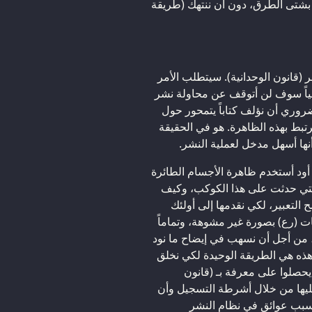
 بشتى الطرق، دون أن ننتهك (طريقة
 (قانون الوحدانية). سيتطلب الأمر
خصياً سوف لن أتوقف عن محاولة نشر
لضروري أن نؤلف كتاباً يتمحور حول
رتبط بهذه الظاهرة. هو في الحقيقة
أنها أسهل مدخل لعملية النشر.
، أود أستخدم ظاهرة الأجسام الطائرة
لتي حدثت على هذا الكوكب، وكيف
ح التعبير، لكي نقدمها إلى أولئك
ت (رع) بصورة غير مشوهة، وتماماً
، من أجل أن نسهب في إيضاح ما نود
هذه هي الطريقة الوحيدة لكي نخلق
ن يحصلوا على معرفة بـ (قانون
 عليها من خلال أشرطة التسجيل وأن
 بسبب عوائق في نظام النشر