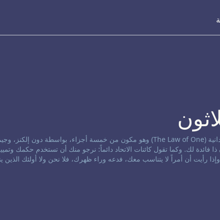
ة
اثون
نشر هذا التواصل التخاطري في البداية تحت عنوان قانون الوحدانية (The Law of One) وهو مكون من خمسة أجزاء، بواسطة دون 
ا فائدة لك. وكما تقول كائنات الاتحاد دائماً: نرجو منك أن تستخدم حكمك وتمي
 وإذا رأيت أن أمراً لا يتناسب معك، فدعه وراء ظهرك، فلا نحن ولا أولئك الذين ي