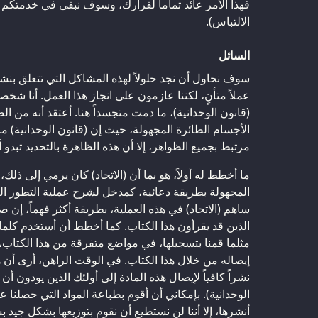
فهذا الأمر عائد تماماً لقرارك، وسوف نبقى في خدمتكم
الالتباس).
السائل
سوف نحاول أن نجد حلولاً لهذه المشاكل التي تتعلق بنشر
عملاً متأنٍ، لكننا عازمون على انجاز هذا العمل. أنا ش
(قانون الوحدانية)، ما دمت متجسداً هنا. أعتقد أنه من ا
الأجسام الطائرة المجهولة، حيث إن (قانون الوحدانية) م
مرتبط بجميع الظواهر، إلا أن هذه الظاهرة بالتحديد تبدو 
ما أخطط له أولاً، هو بما أن (الاتحاد) كان يرمي إلى ذلك
المجهولة بطريقة دعائية، كمدخل لشرح عملية التطور ا
ساهم (الاتحاد) في هذه العملية، بطريقة أكثر فهماً، إن ص
الذين قد يقرأون هذا الكتاب. كما أخطط أن أستخدم كلما
مثلما قمنا بتسجيلها، في مواضع متفرقة من هذا الكتاب
إيصاله من خلال هذا الكتاب. في الوقت الراهن، أرى أن 
نشراً كافياً لإيصال هذه المادة إلى أولئك الذين يودون أ
الوحدانية). بإمكاني أن أقوم بطباعة المواد التي حصلنا
أنشرها، إلا أننا لن نستطيع أن نقوم بتوزيعها بشكل جيد