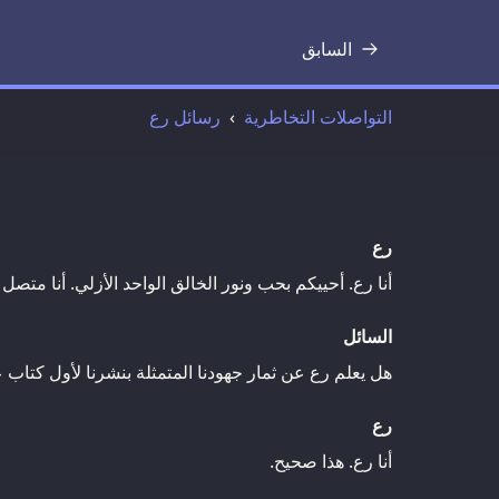
السابق
نص
التواصلات التخاطرية
رسائل رع
رع
أنا رع. أحييكم بحب ونور الخالق الواحد الأزلي. أنا متصل ا
السائل
هل يعلم رع عن ثمار جهودنا المتمثلة بنشرنا لأول كتاب ع
رع
أنا رع. هذا صحيح.