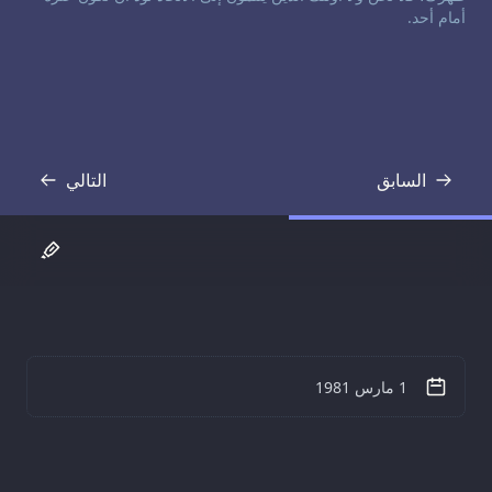
أمام أحد.
السابق
التالي
نص
نص
1 مارس 1981