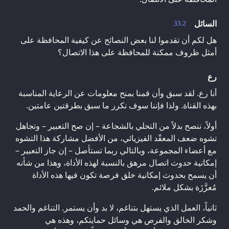
السائل
33.2
هل لكم أن تقدموا لنا بعض النصائح عن كيفية المحافظة على
أمثل ظروف ممكنة للمحافظة على هذا الاتصال؟
رع
أنا رع. لقد سبق وأن قمنا بمنح معلومات عن الرعاية المناسبة
بهذه القناة. ولذا فإننا سوف نكرر ما سبق بطرقتين عامتين.
أولاً، ننصح بدلاً من التحلي بالشجاعة – إن صح التعبير – وتجاهل
تشوه ضعف المعقّد الفيزيائي، من الأفضل مشاركة هذا التشوه
مع أعضاء المجموعة، وبالتالي ربما تستأصل – إن جاز التعبير –
إمكانية حدوث اتصال مرهق بالنسبة لهذه الأداة، وهذا من شأنه
أن يسمح بحدوث إمكانية خلق فرصة تكون فيها هذه الأداة
مُعزَّزَة بشكل ملائم.
ثانياً، العمل الذي يستهل بتناغم، لا بد وأن يستمر. التناغم والحمد
وشكر الخالق والفرص هي وسائل حمايتكم، وهذه هي