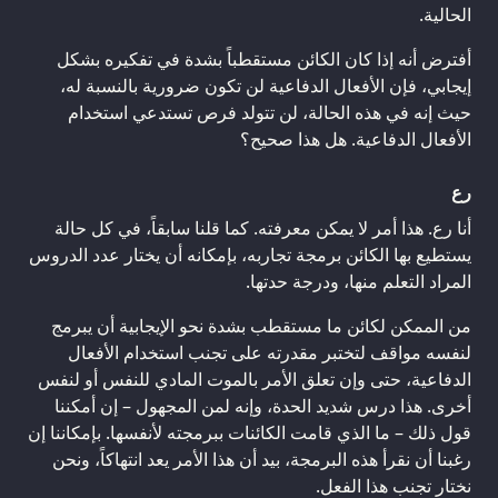
الحالية.
أفترض أنه إذا كان الكائن مستقطباً بشدة في تفكيره بشكل
إيجابي، فإن الأفعال الدفاعية لن تكون ضرورية بالنسبة له،
حيث إنه في هذه الحالة، لن تتولد فرص تستدعي استخدام
الأفعال الدفاعية. هل هذا صحيح؟
رع
أنا رع. هذا أمر لا يمكن معرفته. كما قلنا سابقاً، في كل حالة
يستطيع بها الكائن برمجة تجاربه، بإمكانه أن يختار عدد الدروس
المراد التعلم منها، ودرجة حدتها.
من الممكن لكائن ما مستقطب بشدة نحو الإيجابية أن يبرمج
لنفسه مواقف لتختبر مقدرته على تجنب استخدام الأفعال
الدفاعية، حتى وإن تعلق الأمر بالموت المادي للنفس أو لنفس
أخرى. هذا درس شديد الحدة، وإنه لمن المجهول – إن أمكننا
قول ذلك – ما الذي قامت الكائنات ببرمجته لأنفسها. بإمكاننا إن
رغبنا أن نقرأ هذه البرمجة، بيد أن هذا الأمر يعد انتهاكاً، ونحن
نختار تجنب هذا الفعل.