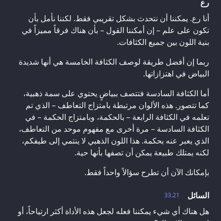
رع
أنا رع. يمكننا أن نتحدث بشكل تقريبي فقط. لكننا نأمل بأن
تكون على علم – إن أمكننا القول – بأن هناك فرقاً مميزاً في
بنية اللون بين جميع الكثافات.
ربما إن أفضل طريقة لوصف الكثافة الخامسة هي أنها شديدة
البياض في اهتزازاتها.
أما الكثافة السادسة فتتصف ببياضٍ يحتوي على سمة ذهبية،
كما تتصور. هذه الألوان مرتبطة بامتزاج التعاطف – الذي تم
تعلمه في الكثافة الرابعة – بالحكمة، وبامتزاج الحكمة – في
الكثافة السادسة – مرة أخرى مع مفهوم موحد من التعاطف،
الذي يعبر عنه بحكمة. هذا اللون الذهبي لا ينتمي إلى طيفكم،
لكنه يمتلك طبيعة يمكن أن تصفها بأنها حية.
بإمكانك الآن أن تطرح سؤالاً واحداً فقط.
السائل
33.21
هل هناك أي شيء يمكننا فعله لجعل هذه الأداة أكثر ارتياحاً، أو