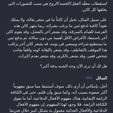
استقطاب معقّد العقل/الجسد/الروح هي سبب للتصورات التي
يخلقها كل كائن.
على سبيل المثال، تخيل أن كائناً ما في متجر بقالة، ولا يمتلك
نقوداً كافية لدفع ثمن ما يرغب بشرائه. ربما ينتهز كائن هذه
الفرصة للقيام بالسرقة، وقد يشعر آخر بالفشل، وقد يقوم كائن
آخر باستبعاد الأغراض الأقل أهمية من دون مبالاة، ثم يدفع ثمن
ما يستطيع شراءه ويمضي في يومه. قد يشعر كائن آخر يراقب
هذا الموقف بالتعاطف، وقد يشعر بالإهانة كونه واقفاً بجانب
شخص فقير، وقد يشعر بالكرم، وقد يشعر بعدم اكتراث.
هل لك أن ترى الآن وجه الشبه بدقة أكبر؟
السائل
33.9
أجل، بإمكاني أن أرى ذلك. سوف أستنبط مما سبق مفهوماً
أكثر صعوبة بسبب أنه، وكما سبق وأن قلتم، حتى في الكثافة
الرابعة الإيجابية، هناك مفهوم الأفعال الدفاعية. أما ما يفوق
الكثافة الرابعة، فلا وجود لهذا المفهوم. إن مفهوم الأفعال
الدفاعية والأفعال العدائية معمول به بشكل كبير خلال تجربتنا