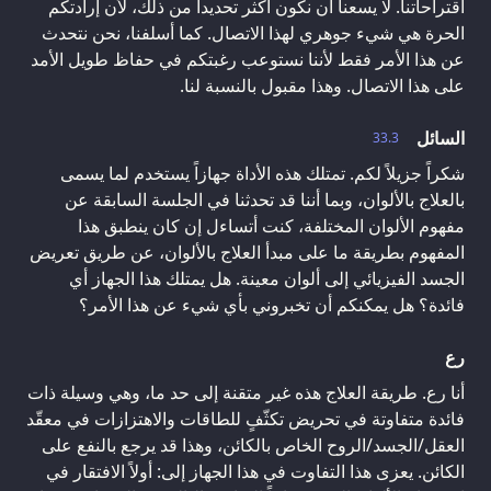
اقتراحاتنا. لا يسعنا أن نكون أكثر تحديداً من ذلك، لأن إرادتكم
الحرة هي شيء جوهري لهذا الاتصال. كما أسلفنا، نحن نتحدث
عن هذا الأمر فقط لأننا نستوعب رغبتكم في حفاظ طويل الأمد
على هذا الاتصال. وهذا مقبول بالنسبة لنا.
السائل
33.3
شكراً جزيلاً لكم. تمتلك هذه الأداة جهازاً يستخدم لما يسمى
بالعلاج بالألوان، وبما أننا قد تحدثنا في الجلسة السابقة عن
مفهوم الألوان المختلفة، كنت أتساءل إن كان ينطبق هذا
المفهوم بطريقة ما على مبدأ العلاج بالألوان، عن طريق تعريض
الجسد الفيزيائي إلى ألوان معينة. هل يمتلك هذا الجهاز أي
فائدة؟ هل يمكنكم أن تخبروني بأي شيء عن هذا الأمر؟
رع
أنا رع. طريقة العلاج هذه غير متقنة إلى حد ما، وهي وسيلة ذات
فائدة متفاوتة في تحريض تكثّفٍ للطاقات والاهتزازات في معقّد
العقل/الجسد/الروح الخاص بالكائن، وهذا قد يرجع بالنفع على
الكائن. يعزى هذا التفاوت في هذا الجهاز إلى: أولاً الافتقار في