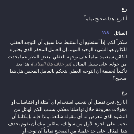
رع
أنا رع. هذا صحيح تماماً.
السائل
33.8
شكراً لكم. إذاً أستطيع أن أستنبط مما سبق، أن التوجه العقلي
للكائن هو الشيء الوحيد المهم. إن العامل المحفز الذي يختبره
الكائن سيعتمد تماماً على توجهه العقلي، بغض النظر عما يحدث
من حوله. على سبيل المثال،
[تم حذف هذا المثال]
، هذا يعد
تأكيداً لحقيقة أن التوجه العقلي يتحكم بالعامل المحفز. هل هذا
صحيح؟
رع
أنا رع. نحن نفضل أن نتجنب استخدام أي أمثلة أو اقتباسات أو
مقولات معروفة خلال تواصلنا معكم، بسبب الكم الهائل من
التشوه الذي تتعرض له أي مقولة شائعة. ولذا فإنه بإمكاننا أن
نجيب على الجزء الأول من سؤالك، سائلين منك أن تقوم بحذف
هذا المثال. على حد علمنا، من الصحيح تماماً أن توجه أو