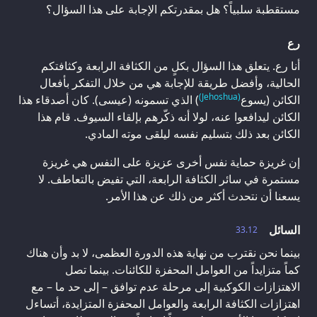
مستقطبة سلبياً؟ هل بمقدرتكم الإجابة على هذا السؤال؟
رع
أنا رع. يتعلق هذا السؤال بكلٍ من الكثافة الرابعة وكثافتكم
الحالية، وأفضل طريقة للإجابة هي من خلال التفكر بأفعال
(Jehoshua)
الكائن (يسوع
) الذي تسمونه (عيسى). كان أصدقاء هذا
الكائن ليدافعوا عنه، لولا أنه ذكّرهم بإلقاء السيوف. قام هذا
الكائن بعد ذلك بتسليم نفسه ليلقى موته المادي.
إن غريزة حماية نفس أخرى عزيزة على النفس هي غريزة
مستمرة في سائر الكثافة الرابعة، التي تفيض بالتعاطف. لا
يسعنا أن نتحدث أكثر من ذلك عن هذا الأمر.
السائل
33.12
بينما نحن نقترب من نهاية هذه الدورة العظمى، لا بد وأن هناك
كماً متزايداً من العوامل المحفزة للكائنات. بينما تصل
الاهتزازات الكوكبية إلى مرحلة عدم توافق – إلى حد ما – مع
اهتزازات الكثافة الرابعة والعوامل المحفزة المتزايدة، أتساءل