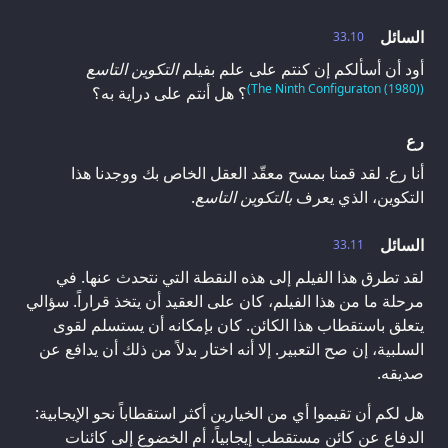
السائل
33.10
أود أن أسألكم إن كنتم على علم بفيلم
التكوين التاسع
(The Ninth Configuraton (1980))
؟ هل أنتم على دراية به؟
رع
أنا رع. لقد قمنا بمسح معقّد العقل الخاص بك ووجدنا هذا
التكوين، الذي يعرف
بالتكوين التاسع
.
السائل
33.11
لقد تطرق هذا الفيلم إلى هذه النقطة التي نتحدث عنها. في
مرحلة ما من هذا الفيلم، كان على العقيد أن يتخذ قراراً. سؤالي
يتعلق باستقطاب هذا الكائن. كان بإمكانه أن يستسلم لقوى
السلبية، إن صح التعبير. إلا أنه اختار بدلاً من ذلك أن يدافع عن
صديقه.
هل لكم أن تقيموا أي من الخيارين أكثر استقطاباً نحو الإيجابية:
الدفاع عن كائن مستقطب إيجابياً، أم الخضوع إلى كائنات