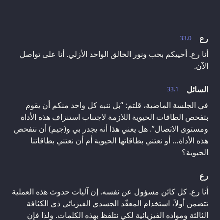
رع
33.0
أنا رع. أحييكم بحب ونور الخالق الواحد الأزلي. أنا على تواصل
الآن.
السائل
33.1
في الجلسة الماضية، قلتم: “بل ننبه كل واحد منكم أن يقوم
بتفحص الطاقات الحيوية اللازمة لاجتناب استنزاف هذه الأداة
ومستوى الاتصال”. هل يعني هذا أنه يجدر بي و(جيم) أن نتفحص
هذه الأداة… أو نعتني بطاقاتها الحيوية أم أن نعتني بطاقاتنا
الحيوية؟
رع
أنا رع. كل كائن مسؤول عن نفسه. إن آليات حدوث هذه العملية
تتضمن أولاً، استخدام المعقّد الجسدي الفيزيائي ذي الكثافة
الثالثة ومواده الفيزيائية لكي نتلفظ بهذه الكلمات. ولذا فإن