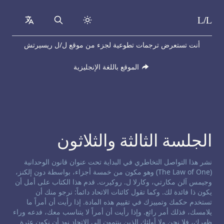
L/L
collapsed
Search
Skip to content
أنت تستعرض ترجمات تطوعية لجزء من موقع ل/ل ريسيرتش
الموقع باللغة الإنجليزية
الجلسة الثالثة والثلاثون
إخلاء مسؤولية حول التواصل التخاطري:
نشر هذا التواصل التخاطري في البداية تحت عنوان قانون الوحدانية
(The Law of One) وهو مكون من خمسة أجزاء، بواسطة دون إلكنز،
وجيمس آلن مكارتي، وكارلا ل. روكيرت. قدم هذا الكتاب على أمل أن
يكون ذا فائدة لك. وكما تقول كائنات الاتحاد دائماً: نرجو منك أن
تستخدم حكمك وتمييزك في تقييم هذه المادة. إذا رأيت أن أمراً ما
يلامسك، فذلك أمر رائع. وإذا رأيت أن أمراً لا يتناسب معك، فدعه وراء
ظهرك، فلا نحن ولا أولئك الذين ينتمون إلى الاتحاد نود أن نكون عثرة