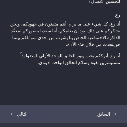
لتحسين الاتصال؟
رع
أنا رع. كل شيء على ما يرام. أنتم متقنون في جهودكم، ونحن
نشكركم على ذلك. نود أن نعلمكم بأننا سعدنا بتصوركم لمعقّد
الذاكرة الاجتماعية الخاص بنا يشرب من إحدى سوائلكم بينما
هو يتحدث من خلال هذه الأداة.
أنا رع. أترككم بحب ونور الخالق الواحد الأزلي. امضوا إذاً
مستبشرين بقوة وسلام الخالق الواحد. أدوناي.
السابق
التالي
نص
نص