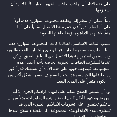
على هذه الأداة أن تراقب طاقاتها الحيوية بعناية، لأننا لا نود أن
نستنزفها.
ثانياً، يمكن أن ينظر إلى وظيفة مجموعة المؤازَرة هذه، أولاً
على أنها تعلب دوراً في حماية هذا الاتصال، وثانياً على أنها
منشِّطة لهذه الأداة ومقوّية لطاقاتها الحيوية.
بسبب التناغم الأساسي، لطالما كانت المجموعة المؤازِرة هذه
تمتلك طبيعة مستقرة للغاية، فيما يتعلق بالحماية بالحب والنور،
وهذا يضمن استمرارية هذا الاتصال ذي النطاق الضيق. ولكن
عندما تُستَنزَف الطاقات الحيوية الخاصة بأحد أعضاء هذه
المجموعة، فيتوجب حينها على هذه الأداة أن تستهلك قدراً أكبر
من طاقاتها الحيوية، وهذا يجعلها تَستَزِف نفسها بشكل أكبر من
أن يكون مثمراً على المدى البعيد.
نود أن نلتمس الصفح منكم على انتهاك ارادتكم الحرة. إلا أنه
لمن تشوه فهمنا أنكم كنتم لتفضلوا هذه المعلومات، بدلاً من أن
ندعكم تعتمدون على تشوهات انكبابكم، الشيء الذي قد
يَستَنزِف هذه الأداة أو هذه المجموعة، إلى نقطة لا يمكن عندها
المحافظة على الاتصال.