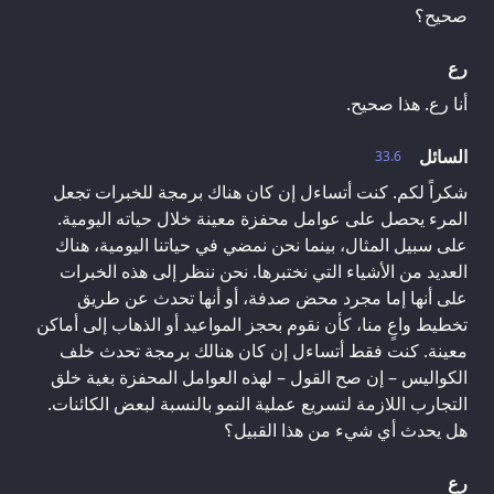
صحيح؟
رع
أنا رع. هذا صحيح.
السائل
33.6
شكراً لكم. كنت أتساءل إن كان هناك برمجة للخبرات تجعل
المرء يحصل على عوامل محفزة معينة خلال حياته اليومية.
على سبيل المثال، بينما نحن نمضي في حياتنا اليومية، هناك
العديد من الأشياء التي نختبرها. نحن ننظر إلى هذه الخبرات
على أنها إما مجرد محض صدفة، أو أنها تحدث عن طريق
تخطيط واعٍ منا، كأن نقوم بحجز المواعيد أو الذهاب إلى أماكن
معينة. كنت فقط أتساءل إن كان هنالك برمجة تحدث خلف
الكواليس – إن صح القول – لهذه العوامل المحفزة بغية خلق
التجارب اللازمة لتسريع عملية النمو بالنسبة لبعض الكائنات.
هل يحدث أي شيء من هذا القبيل؟
رع