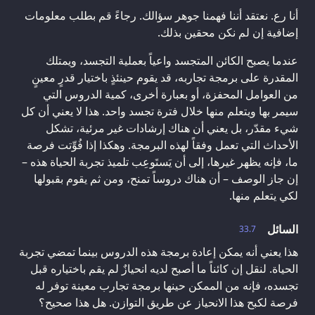
أنا رع. نعتقد أننا فهمنا جوهر سؤالك. رجاءً قم بطلب معلومات
إضافية إن لم نكن محقين بذلك.
عندما يصبح الكائن المتجسد واعياً بعملية التجسد، ويمتلك
المقدرة على برمجة تجاربه، قد يقوم حينئذٍ باختيار قدرٍ معينٍ
من العوامل المحفزة، أو بعبارة أخرى، كمية الدروس التي
سيمر بها ويتعلم منها خلال فترة تجسد واحد. هذا لا يعني أن كل
شيء مقدّر، بل يعني أن هناك إرشادات غير مرئية، تشكل
الأحداث التي تعمل وفقاً لهذه البرمجة. وهكذا إذا فُوِّتت فرصة
ما، فإنه يظهر غيرها، إلى أن يَستَوعِب تلميذ تجربة الحياة هذه –
إن جاز الوصف – أن هناك دروساً تمنح، ومن ثم يقوم بقبولها
لكي يتعلم منها.
السائل
33.7
هذا يعني أنه يمكن إعادة برمجة هذه الدروس بينما تمضي تجربة
الحياة. لنقل إن كائناً ما أصبح لديه انحيازٌ لم يقم باختياره قبل
تجسده، فإنه من الممكن حينها برمجة تجارب معينة توفر له
فرصة لكبح هذا الانحياز عن طريق التوازن. هل هذا صحيح؟