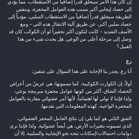
إن كان هذا الأمر سيخلق قدراً إضافياً من الاستقطاب، مما يؤدي
إلى حصاد إيجابي أكبر بسبب هذه العوامل المحفزة، وبنفس
الطريقة سيخلق قدراً إضافياً من الاستقطاب السلبي، مؤدياً إلى
حصاد سلبي أكبر، عن طريق آلية الانتقال هذه التي – ومع
الأسف الشديد – كانت لتكون أكثر تحفيزاً لو أن الكوكب كان قد
وصل إلى مرحلة أعلى من الوعي. هل يحدث شيء من هذا
القبيل؟
رع
أنا رع. يجدر بنا الإجابة على هذا السؤال على شقين:
أولاً، إن الكوارث الكوكبية، كما تسمونها، هي عرضٌ من أعراض
الحصاد الشاق، أكثر من كونها عوامل محفزة مبرمجة بوعي،
ولذا فإننا لا نولي لها اهتماماً، لأنها أمر عشوائي مقارنة بالعوامل
المحفزة الواعية، كهذه المعلومات التي نقدمها.
الشق الثاني هو كما يلي: إن نتائج العامل المحفز العشوائي،
الذي تسمونه بتغيرات الأرض، هي أيضاً عشوائية. ولذا فإننا نرى
دوامات احتمالات/إمكانات تتجه نحو الإيجابية والسلبية. إلا أن