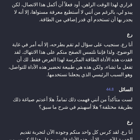
قراري لهذا الوقت الراهن. أود فعلاً أن أكمل هذا الاتصال، لكن
يبدو لي، بالرغم من أنني لا أستطيع معرفة مستواها، إلا أنه لا
يجدر بها أن تستخدم أي قدر إضافي من الطاقة.
رع
أنا رع. سنجيب على سؤال لم تقم بطرحه، إلا أنه أمر في غاية
الوضوح. ولذا فإننا نلتمس الصفح منكم على هذا الانتهاك. لقد
فقدت هذه الأداة الطاقة المكرسة لهذا الغرض فقط. لك أن
تفعل ما تشاء، ولكن هذه هي طبيعة تحضير هذه الأداة للتواصل،
وهو السبب الرئيسي الذي يجعلنا نستخدمها.
السائل
44.8
لست متأكداً من أنني فهمت ذلك تماماً. هلا أعدتم صياغة ذلك
بطريقة مختلفة؟ هلا أسهبتم في شرح ما سبق؟
رع
أنا رع. لقد كرس كل واحد منكم وجوده الآن لتجربة تقديم
الخدمة للآخرين. إلا أن هذه الأداة قامت بصقل هذا التكريس من