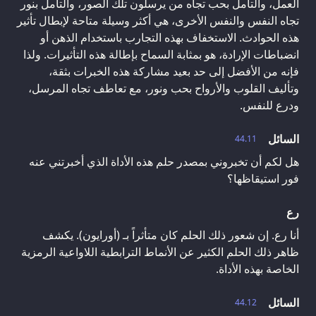
العمل، والتأمل بحب تجاه من يرسلون تلك الصور، والتأمل بنور
تجاه النفس والنفس الأخرى، هي أكثر وسيلة متاحة لإبطال تأثير
هذه الحوادث. الاستخفاف بهذه التجارب باستخدام الذهن أو
انضباطات الإرادة، هو بمثابة السماح بإطالة هذه التأثيرات. ولذا
فإنه من الأفضل إلى حد بعيد مشاركة هذه الخبرات بثقة،
وتأليف القلوب والأرواح بحب ونور، مع تعاطف تجاه المرسل،
ودرع للنفس.
السائل
44.11
هل لكم أن تخبروني بمصدر حلم هذه الأداة الذي أخبرتني عنه
فور استيقاظها؟
رع
أنا رع. إن شعور ذلك الحلم كان متأثراً بـ (أورايون). يكشف
ظاهر ذلك الحلم الكثير عن الأنماط الترابطية اللاواعية الرمزية
الخاصة بهذه الأداة.
السائل
44.12