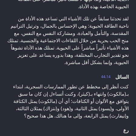
الحيوية الخاصة بهذه الأداة.
لقد تحدثنا سابقاً عن تلك الأشياء التي تساعد هذه الأداة من
ناحية الطاقة الحيوية: وهي الإحساس بالجمال، وترتيل الترانيم
المقدسة، والتأمل والعبادة، ومشاركة النفس مع النفس، مع
منح الحب بحرية من خلال اللقاءات الاجتماعية والجنسية. تمتلك
هذه الأشياء تأثيراً مباشراً على الحيوية. تمتلك هذه الأداة تشوهاً
نحو تقدير التجارب المختلفة، وهذا بدوره يساعد على تعزيز
الحيوية، وإنما بشكل أقل مباشرة.
السائل
44.14
كنت أنظر إلى مخطط عن تطور الممارسات السحرية، ابتداء
بـ(مالكوث) وانتهاء بـ(كيثر)، وكنت أتساءل إن كان ما سبق
يتوافق مع الألوان أو الكثافات؛ أي أن (مالكوث) يمثل الكثافة
الأولى، و(يسود) يمثل الثانية، و(هود) و(نتزاك) يمثلان الثالثة،
و(تيفارث) يمثل الرابعة، وإلى ما هنالك. هل هذا صحيح؟
رع