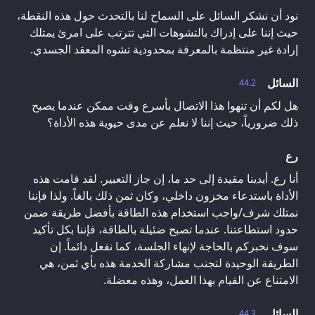
نود أن نشكر السائل على السماح لنا بالتحدث حول هذه النقطة،
حيث إننا على إدراك بالتشوهات التي تترتب على امرئ يمتلك
إرادة غير منتظمة بالمعرفة بمحدودية تشوه المعقد الجسدي.
السائل
44.2
هل لكم أن تنهوا هذا الاتصال بأسرع وقت ممكن عندما يصبح
ذلك ضرورياً، حيث إننا لا نعلم عن مدى حيوية هذه الأداة؟
رع
أنا رع. أيدينا مقيدة إلى حد ما، إن جاز التعبير. لقد قامت هذه
الأداة باستدعاء مخزون داخلي، وكان ثمن ذلك بالغاً. ولذا فإننا
نمتلك شرف/واجب استخدام هذه الطاقة بأفضل طريقة ضمن
حدود استطاعتنا. عندما تصبح ضئيلة بالطاقة، فإننا بكل تأكيد
سوف نخبركم بالحاجة لإنهاء الجلسة، كما نفعل دائماً. إن
الطريقة الوحيدة لتجنب مشاركة الخدمة هذه بأي ثمن، هي
الامتناع عن القيام بهذا العمل، وهذه معضلة.
السائل
44.3