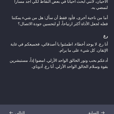
الأحيان، لأنني أبحث أحياناً في بعض النقاط لكي أجد مساراً
لنمضي به.
أما من ناحية أخرى، فأود فقط أن سأل: هل من شيء يمكننا
فعله لجعل الأداة أكثر ارتياحاً، أو لتحسين جودة الاتصال؟
رع
أنا رع. لا يوجد أخطاء. اطمئنوا يا أصدقائي، فجميعكم في غاية
الإتقان. كل شيء على ما يرام.
أدعكم بحب ونور الخالق الواحد الأزلي. امضوا إذاً، مستبشرين
بقوة وسلام الخالق الواحد الأزلي. أنا رع. أدوناي.
السابق
التالي