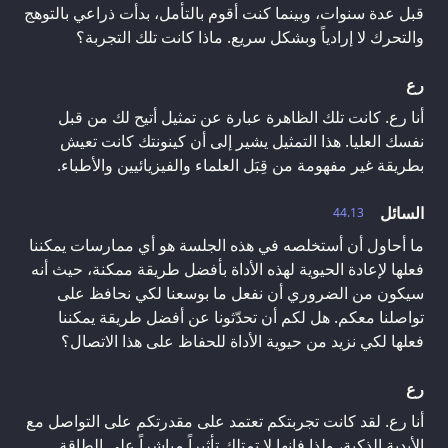
قبل عدة سنوات، وبينما كنت أقوم بالتأمل، بدأت ذراعي بالتوهج
والتحرك لا إرادياً وبشكل سريع. ماذا كانت تلك التجربة؟
رع
أنا رع. كانت تلك الظاهرة عبارة عن تمثيل أتيح لك من قبل
نفسك العليا. هذا التمثيل يشير إلى أن كينونتك كانت تعيش
بطريقة غير مفهومة من قِبَل العلماء والفيزيائيين والأطباء.
السائل
44.13
ما أحاول أن أستخلصه في هذه الجلسة هو أي ممارسات يمكننا
فعلها لإعادة الحيوية لهذه الأداة بأفضل طريقة ممكنة، حيث أنه
سيكون من الضروري أن نفعل ما بوسعنا لكي نحافظ على
تواصلنا معكم. هل لكم أن تحدّثونا عن أفضل طريقة يمكننا
فعلها لكي نزيد من حيوية الأداة للحفاظ على هذا الاتصال؟
رع
أنا رع. لقد كانت تجربتكم تعتمد على مقدرتكم على التواصل مع
الأبدية الذكية، ولذا فإنها لا تمتلك تأثيراً مباشراً على الطاقة