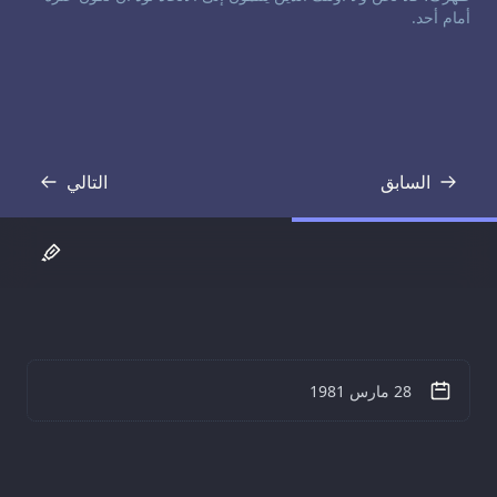
أمام أحد.
السابق
التالي
نص
نص
28 مارس 1981