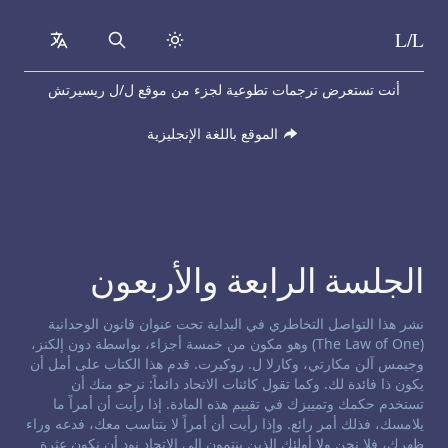
L/L
collapsed
Search
Skip to content
أنت تستعرض ترجمات تطوعية لجزء من موقع ل/ل ريسيرتش
الموقع باللغة الإنجليزية
الجلسة الرابعة والأربعون
إخلاء مسؤولية حول التواصل التخاطري:
نشر هذا التواصل التخاطري في البداية تحت عنوان قانون الوحدانية
(The Law of One) وهو مكون من خمسة أجزاء، بواسطة دون إلكنز،
وجيمس آلن مكارتي، وكارلا ل. روكيرت. قدم هذا الكتاب على أمل أن
يكون ذا فائدة لك. وكما تقول كائنات الاتحاد دائماً: نرجو منك أن
تستخدم حكمك وتمييزك في تقييم هذه المادة. إذا رأيت أن أمراً ما
يلامسك، فذلك أمر رائع. وإذا رأيت أن أمراً لا يتناسب معك، فدعه وراء
ظهرك، فلا نحن ولا أولئك الذين ينتمون إلى الاتحاد نود أن نكون عثرة