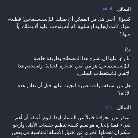
السائل
44.16
كسؤال أخير: هل من الممكن أن يمتلك الـ(إبسيسيماس) قطبية،
سواء كانت إيجابية أو سلبية، أم أنه يتوجب عليه ألا يمتلك أياً
منها؟
رع
أنا رع. علينا أن نشرح هذا المصطلح بطريقة خاصة.
الـ(إبسيسيماس) هو من أتقن (شجرة الحياة)، واستخدم هذا
الإتقان للاستقطاب السلبي.
هل من استفسارات قصيرة لنجيب عليها قبل أن نغادر هذه
الأداة؟
السائل
44.17
أعتذر عن انحرافنا قليلاً عن المسار لهذا اليوم. أعتقد أن أهم
شيء قمنا بإنجازه هو تعلم كيفية تنظيم جلسات الأداة، وأرجو
منكم أن تتحملوا عجزي عن اختيار الأسئلة المناسبة في بعض