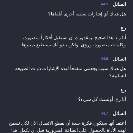
السائل
44.5
هل هناك أي إشارات سلبية أخرى أتلقاها؟
رع
أنا رع. هذا صحيح. بمقدورك أن تستقبل أفكاراً متصورة،
وكلمات متصورة، ورؤى. ولكن يبدو أنك تستطيع تمييزها.
السائل
44.6
هل هناك سبب يجعلني منفتحاً لهذه الإشارات ذوات الطبيعة
السلبية؟
رع
أنا رع. أولستَ كل شيء؟
السائل
44.7
أعتقد أنها ستكون فكرة جيدة أن نقطع الاتصال الآن لكي نسمح
لهذه الأداة بالحصول على الطاقة الضرورية قبل أن نكمل. هذا