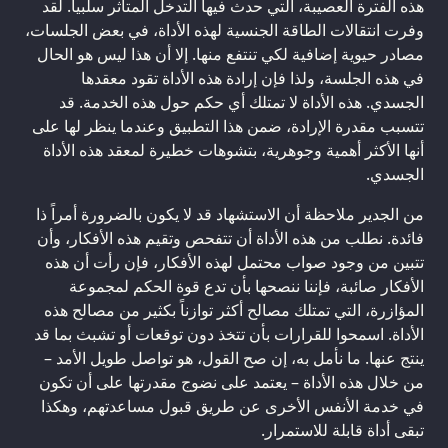
هذه الفترة العصيبة، التي حدث فيها التدخل المتأثر سلبياً. لقد
وفرت انتقالات الطاقة الجنسية لهذه الأداة، في بعض الجلسات،
مصادر حيوية إضافية لكي تنتفع منها. إلا أن هذا ليس هو الحال
في هذه الجلسة، ولذا فإن إرادة هذه الأداة تقود معقدها
الجسدي. هذه الأداة لا تمتلك أي حكم حول هذه الخدمة. قد
تتسبب مقدرة الإرادة، ضمن هذا التطبيق وعندما ينظر لها على
أنها الأكثر أهمية وجوهرية، بتشوهات خطيرة لمعقد هذه الأداة
الجسدي.
من الجدير ملاحظة أن الاستشهاد قد لا يكون بالضرورة أمراً ذا
فائدة. نطلب من هذه الأداة أن تتفحص وتقيم هذه الأفكار، وأن
تتبين من وجود صواب محتمل لهذه الأفكار، فإن رأت أن هذه
الأفكار صائبة، فإننا ننصحها بأن تدع قوة الحكم لمجموعة
المؤازرة، التي تمتلك مصالح أكثر توازناً بكثير من مصالح هذه
الأداة. اسمحوا للقرارات بأن تتخذ دون توقعات أو تشبث بما قد
ينتج عنها. ما نأمل به، إن صح القول، هو تواصل طويل الأمد –
من خلال هذه الأداة – يعتمد على نضوج مقدرتها على أن تكون
في خدمة الأنفس الأخرى عن طريق قبول مساعدتهم، وهكذا
تبقى أداة قابلة للاستمرار.