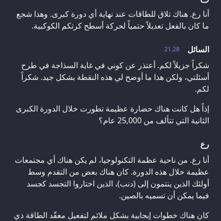
أنا رع. هناك تلاق للطاقات عند نهاية أي دورة كبرى. وهذا شجع
ما كان بالفعل تعديلاً حتمياً لحركة أسطح كرتكم الكوكبية.
السائل
21.28
شكراً جزيلاً لكم. أعتذر عن كوني في غاية السذاجة في طرح
أسئلتي، ولكن هذا ما أوضح لي هذه النقطة بشكل جيد. شكراً
لكم.
إذاً هل كانت هناك حضارة عظيمة تطورت خلال الدورة الكبرى
الثانية التي تتألف من 25,000 عام؟
رع
أنا رع. من ناحية عظمة التكنولوجيا، لم يكن هناك أي مجتمعات
عظيمة خلال هذه الدورة. كان هناك بعض من التقدم وسط
أولئك الذين ينتمون إلى (دنب)، الذين اختاروا التجسد كجسد
فيما يمكن أن تسميه بالصين.
كان هناك خطوات إيجابية بشكل ملائم لتفعيل معقّد الطاقة ذي