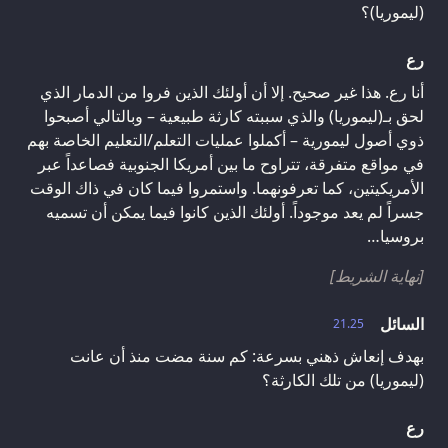
(ليموريا)؟
رع
أنا رع. هذا غير صحيح. إلا أن أولئك الذين فروا من الدمار الذي
لحق بـ(ليموريا) والذي سببته كارثة طبيعية – وبالتالي أصبحوا
ذوي أصول ليمورية – أكملوا عمليات التعلم/التعليم الخاصة بهم
في مواقع متفرقة، تتراوح ما بين أمريكا الجنوبية فصاعداً عبر
الأمريكيتين، كما تعرفونهما. واستمروا فيما كان في ذاك الوقت
جسراً لم يعد موجوداً. أولئك الذين كانوا فيما يمكن أن تسميه
بروسيا…
[نهاية الشريط]
السائل
21.25
بهدف إنعاش ذهني بسرعة: كم سنة مضت منذ أن عانت
(ليموريا) من تلك الكارثة؟
رع