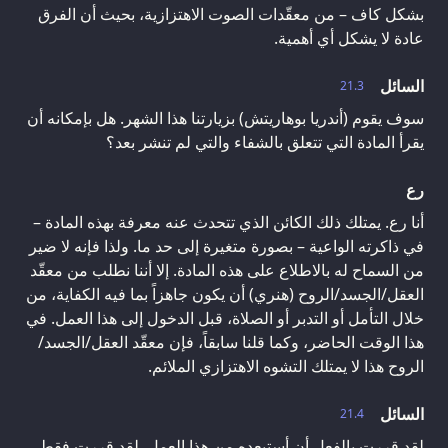
بشكل كاف – من معقّدات الصوت الاهتزازية، بحيث أن الفرق
عادة لا يشكل أي أهمية.
السائل
21.3
سوف يقوم (أندريا بوهاريتش) بزيارتنا هذا الشهر. هل بإمكانه أن
يقرأ المادة التي تتعلق بالشفاء والتي لم تنشر بعد؟
رع
أنا رع. يمتلك ذلك الكائن الذي تتحدث عنه معرفة بهذه المادة –
في ذاكرته الواعية – بصورة متغيرة إلى حد ما. ولذا فإنه لا ضير
من السماح له بالاطلاع على هذه المادة. إلا أننا نطلب من معقّد
العقل/الجسد/الروح (هنري) أن يكون جاهزاً بما فيه الكفاية، من
خلال التأمل أو التدبر أو الصلاة، قبل الدخول إلى هذا العمل. في
هذا الوقت الحاضر، وكما قلنا سابقاً، فإن معقّد العقل/الجسد/
الروح هذا لا يمتلك التشوه الاهتزازي الملائم.
السائل
21.4
لقد قررت بالفعل أن أستبعده من هذا العمل. لقد قررت فقط