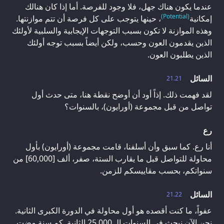
عندما يكون هناك جهل، فلا وجود للفرصة. أما إذا كان هنالك
(Potential)
إمكانية
، حينها يتوجب على كل فرصة أن تتم موازنتها.
وهذه الموازنة لا تكون بسبب التوجهات الإيجابية والسلبية لأولئك
الذين يقدمون العون وحسب، ولكن أيضاً بسبب توجه أولئك
الذين يطلبون العون.
السائل
21.21
لقد فهمت ذلك. إذاً أود أن أوضح نقطة هنا، متى حدث أول
تواصل من قبل مجموعة (أورايون)، بالسنوات؟
رع
أنا رع. كما سبق وأن أسلفنا، قامت مجموعة (أورايون) بأول
محاولة للتواصل قبل ما يقارب الستة، صفر، ألف [60,000] من
سنواتكم، بحسب مقاييسكم للزمن.
السائل
21.22
عفواً، ما كنت أقصده هو أول محاولة في الدورة الكبرى الثانية.
نحن الآن نبحث في السنوات الـ 25,000 الثانية. كم سنة مضت