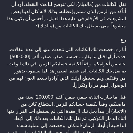
نقل الكائنات من (مالديك)، لكي تتوضح لنا هذه النقطة. أود أن
أتأكد من الزمن الذي قمتم بإعطائه، وذلك لأنه كان لدينا بعض
التشوهات في الأرقام في بداية هذا العمل، وأخشى أن يكون هذا
متشوهاً. متى تم نقل تلك الكائنات من (مالديك)؟
رع
أنا رع. خضعت تلك الكائنات التي تتحدث عنها إلى عدة انتقالات،
حدث أولها قبل ما يقارب خمسة، صفر، صفر، ألف [500,000]
عام من أعوامكم، وفقاً لكيفية حسابكم للزمن. في ذاك الوقت،
تم نقل تلك الكائنات إلى عقدة. استمر هذا لما تسمونه بدهور
من وقتكم. ولم يستطع أولئك الذين أرادوا تقديم العون لهم من
الوصول إليهم مراراً وتكراراً.
قبل ما يقارب اثنان، صفر، صفر، ألف [200,000] سنة من
ماضيكم، وفقاً لكيفية حسابكم للزمن، استطاع كائن من
(الاتحاد) أن يبدأ بحل تلك العقدة التي لم يستطع أحد الفرار منها
أثناء الدمار الكوكبي. تم نقل تلك الكائنات بعد ذلك إلى الأبعاد
الداخلية أو أبعاد الزمان/المكان، وخضعت إلى عملية شفاء
مسهبة. عندما تم تحقيق ذلك، أصبحت تلك الكائنات على مقدرة