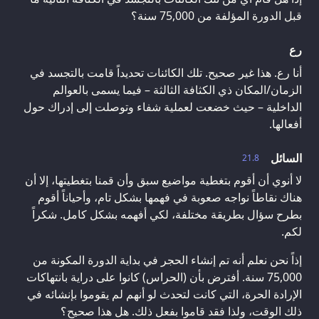
قبل الدورة المؤلفة من 75,000 سنة؟
رع
أنا رع. هذا غير صحيح. تلك الكائنات تحديداً قامت بالتجسد في
الزمان/المكان ذي الكثافة الثالثة – فيما يسمى بالعوالم
الداخلية – حيث خضعت لعملية شفاء وتوصلت إلى إدراك حول
أفعالها.
السائل
21.8
لا أنوي أن أقوم بتغطية مواضيع سبق وأن قمنا بتغطيتها، إلا أن
هناك نقاطاً نواجه صعوبة في فهمها بشكل تام، وأحياناً أقوم
بطرح سؤال بطريقة مختلفة، لكي أفهمه بشكل كامل. شكراً
لكم.
إذاً نحن نعلم أنه تم إنشاء الحجر في بداية الدورة المكونة من
75,000 سنة. أفترض بأن (الحراس) كانوا على دراية بانتهاكات
الإرادة الحرة، التي كانت لتحدث لو أنهم لم يقوموا بإنشائه في
ذلك الوقت، ولذا فقد قاموا بفعل ذلك. هل هذا صحيح؟