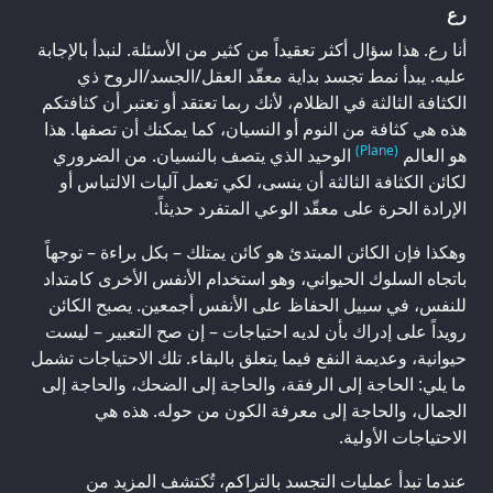
رع
أنا رع. هذا سؤال أكثر تعقيداً من كثير من الأسئلة. لنبدأ بالإجابة
عليه. يبدأ نمط تجسد بداية معقّد العقل/الجسد/الروح ذي
الكثافة الثالثة في الظلام، لأنك ربما تعتقد أو تعتبر أن كثافتكم
هذه هي كثافة من النوم أو النسيان، كما يمكنك أن تصفها. هذا
(Plane)
هو العالم
الوحيد الذي يتصف بالنسيان. من الضروري
لكائن الكثافة الثالثة أن ينسى، لكي تعمل آليات الالتباس أو
الإرادة الحرة على معقّد الوعي المتفرد حديثاً.
وهكذا فإن الكائن المبتدئ هو كائن يمتلك – بكل براءة – توجهاً
باتجاه السلوك الحيواني، وهو استخدام الأنفس الأخرى كامتداد
للنفس، في سبيل الحفاظ على الأنفس أجمعين. يصبح الكائن
رويداً على إدراك بأن لديه احتياجات – إن صح التعبير – ليست
حيوانية، وعديمة النفع فيما يتعلق بالبقاء. تلك الاحتياجات تشمل
ما يلي: الحاجة إلى الرفقة، والحاجة إلى الضحك، والحاجة إلى
الجمال، والحاجة إلى معرفة الكون من حوله. هذه هي
الاحتياجات الأولية.
عندما تبدأ عمليات التجسد بالتراكم، تُكتشف المزيد من