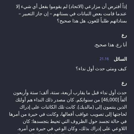
إذاً أفترض أن مزارعي (الاتحاد) لم يقوموا بفعل أي شيء إلا
عندما قامت بعض النباتات في بستانهم – إن جاز التعبير –
بمناداتهم طلباً للعون. هل هذا صحيح؟
رع
أنا رع. هذا صحيح.
السائل
21.16
كيف ومتى حدث أول نداء؟
رع
حدث أول نداء قبل ما يقارب أربعة، ستة، ألف؛ ستة وأربعون
ألفاً [46,000] من سنواتكم. كان مصدر ذلك النداء هم أولئك
الذين ينتمون إلى (مالديك). كانت تلك الكائنات على إدراك
لحاجتها إلى تصويب عواقب أفعالها، وكانت في حيرة من أمرها
في حالة تجسد حول الظروف التي تحيط بتجسدها: كان
اللاوعي على إدراك بذلك، وكان الوعي في حيرة من أمره.