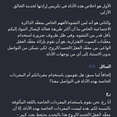
الأول هو اخلاص هذه الأداة في تكريس إرادتها لخدمة الخالق
الأزلي.
والثاني هو أنه لمن التشوه/الفهم الخاص بمعقّد الذاكرة
الاجتماعية الخاص بنا أن أكثر طريقة فعالة لإيصال المواد إليكم
بأقل قدر من التشوه، وفي ظل ظروف ضرورة استخدام
معقّدات الصوت الاهتزازية، هو أن نقوم بإزالة معقّد العقل
الواعي من معقّد العقل/الجسد/الروح، لكي نتمكن من التواصل
بدون الاستناد إلى أي من توجهات الأداة.
السائل
21.2
إلحاقاً لما سبق: هل تقومون باستخدام مفرداتكم أم المفردات
الخاصة بهذه الأداة في التواصل معنا؟
رع
أنا رع. نحن نقوم باستخدام المفردات الخاصة باللغة المألوفة
بالنسبة لكم. هذه ليست المفردات الخاصة بهذه الأداة. إلا أن
معقّد العقل/الجسد/الروح هذا بالتحديد يحتفظ بعدد كبير –