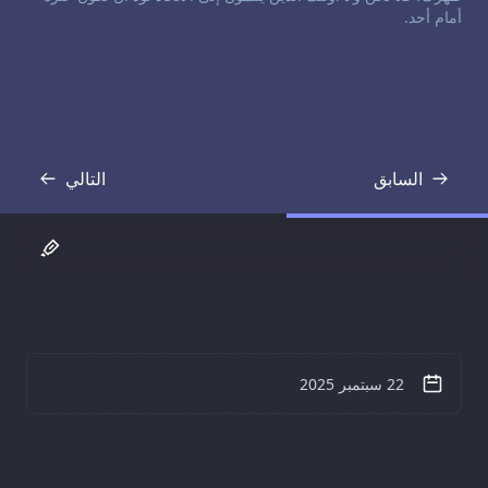
أمام أحد.
السابق
التالي
نص
نص
22 سبتمبر 2025