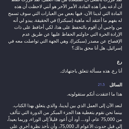
أن أدعه يقرأ هذه المادة. الأمر الآخر هو أنني لاحظت أن هذه
المادة التي لدينا الآن، فيها بعض من العبارات التي سوف تسمح
له بفهم ما أعتقد أنه ماهية (سبكترا) في الحقيقة. يبدو لي أنه
من واجبي أن أقوم بالتحفظ على هذا، لكي أحافظ على ذات
الإرادة الحرة التي حاولتم الحفاظ عليها عن طريق عدم
الإفصاح عن مصدر (سبكترا)، وهي الجهة التي تواصلت معه في
إسرائيل. هل أنا محق بذلك؟
رع
أنا رع. هذه مسألة تتعلق باجتهادك.
السائل
21.5
هذا ما اعتقدت أنكم ستقولونه.
لنعد الآن إلى العمل الذي بين أيدينا، والذي يتعلق بهذا الكتاب.
بينما نحن نقوم بتغطية هذا الجزء المبكر من الدورة التي تتألف
من 75,000 عام، أود… أود أن أعود قليلاً إلى الوراء، وربما بعيداً،
إلى قبل حدوث الأعوام الـ 75,000، وأن نأخذ نظرة أخرى على