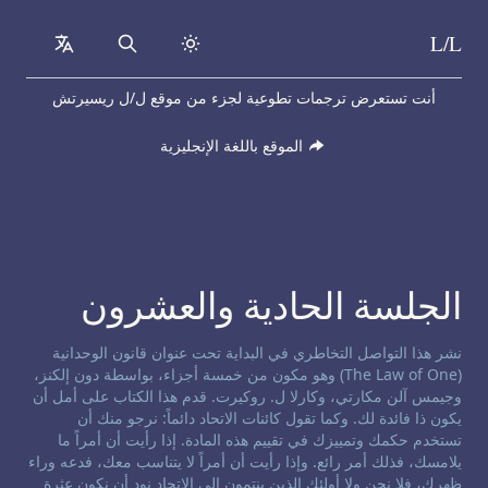
L/L
collapsed
Search
Skip to content
أنت تستعرض ترجمات تطوعية لجزء من موقع ل/ل ريسيرتش
الموقع باللغة الإنجليزية
الجلسة الحادية والعشرون
إخلاء مسؤولية حول التواصل التخاطري:
نشر هذا التواصل التخاطري في البداية تحت عنوان قانون الوحدانية
(The Law of One) وهو مكون من خمسة أجزاء، بواسطة دون إلكنز،
وجيمس آلن مكارتي، وكارلا ل. روكيرت. قدم هذا الكتاب على أمل أن
يكون ذا فائدة لك. وكما تقول كائنات الاتحاد دائماً: نرجو منك أن
تستخدم حكمك وتمييزك في تقييم هذه المادة. إذا رأيت أن أمراً ما
يلامسك، فذلك أمر رائع. وإذا رأيت أن أمراً لا يتناسب معك، فدعه وراء
ظهرك، فلا نحن ولا أولئك الذين ينتمون إلى الاتحاد نود أن نكون عثرة