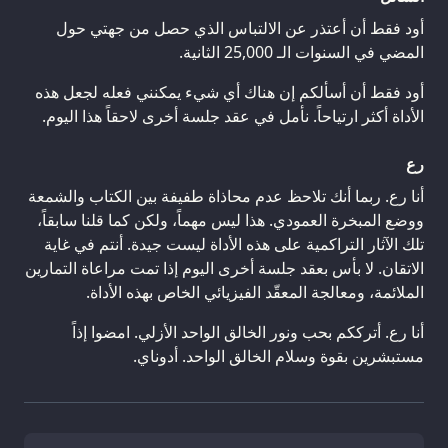
أود فقط أن أعتذر عن الالتباس الذي حصل من جهتي حول
المضي في السنوات الـ 25,000 الثانية.
أود فقط أن أسألكم إن هناك أي شيء يمكنني فعله لجعل هذه
الأداة أكثر ارتياحاً. نأمل في عقد جلسة أخرى لاحقاً هذا اليوم.
رع
أنا رع. ربما أنك تلاحظ عدم محاذاة طفيفة بين الكتاب والشمعة
ووضع المبخرة العمودي. هذا ليس مهماً، ولكن كما قلنا سابقاً،
تلك الآثار التراكمية على هذه الأداة ليست جيدة. أنتم في غاية
الاتقان. لا بأس بعقد جلسة أخرى اليوم إذا تمت مراعاة التمارين
الملائمة، ومعالجة المعقّد الفيزيائي الخاص بهذه الأداة.
أنا رع. أترككم بحب ونور الخالق الواحد الأزلي. امضوا إذاً
مستبشرين بقوة وسلام الخالق الواحد. أدوناي.