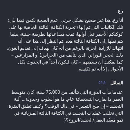
رع
أنا رع. هذا غير صحيح بشكل جزئي. عدم الصحة يكمن فيما يلي:
تلك الكائنات التي تم إنهاء تجربة الكثافة الثالثة الخاصة بها على
كوكبكم الأحمر قبل أوانها، تمت مساعدتها بطريقة جينية، بينما
يتم نقلها إلى الكثافة الثالثة هذه. تم النظر إلى هذا على أنه
انتهاك للإرادة الحرة، بالرغم من أنه كان يهدف إلى تقديم العون.
ذلك الحجر النوراني الذي يتألف من (الحراس) أو المزارعين –
كما يمكنك أن تسميهم – كان ليكون آخذاً في الحدوث بكل
الأحوال، إلا أنه تم تكثيفه.
السائل
21.9
عندما بدأت الدورة التي تتألف من 75,000 سنة، كان متوسط
العمر ما يقارب التسعمائة عام. ما هو أسلوب وجدولة… آلية
التجسد – إن صح التعبير – في ذاك الوقت؟ وكيف تطبق الفترة
التي تخللت عمليات التجسد في الكثافة الثالثة الفيزيائية في
نمو معقّد العقل/الجسد/الروح؟{