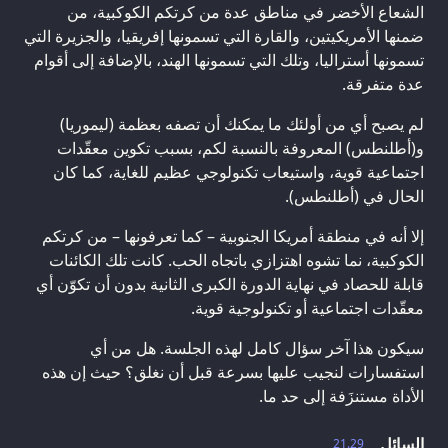
الشعاع الأخضر في مناطق عدة من كرتكم الكوكبية، من
ضمنها الأمريكيتين، والقارة التي تسمونها إفريقيا، والجزيرة التي
تسمونها أستراليا، وتلك التي تسمونها الهند، بالإضافة إلى أقوام
عدة متفرقة.
لم يصبح أي من أولئك ما يمكنك أن تصفه بعظمة (ليموريا)
و(أطلنطس) المعروفة بالنسبة لكم، بسبب تكوين معقّدات
اجتماعية قوية، واستيعاب تكنولوجي عظيم للغاية، كما كان
الحال في (أطلنطس).
إلا أنه في منطقة أمريكا الجنوبية – كما تعرفونها – من كرتكم
الكوكبية، نما تشوه اهتزازي باتجاه الحب. كانت تلك الكائنات
قابلة للحصاد في نهاية الدورة الكبرى الثانية بدون أن تكوّن أي
معقّدات اجتماعية أو تكنولوجية قوية.
سيكون هذا آخر سؤال كامل لهذه الجلسة. هل من أي
استفسارات لنجيب عليها بسرعة قبل أن نغلق؟ حيث إن هذه
الأداة مستنزَفة إلى حد ما.
السائل
21.29