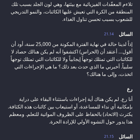
تلاءم المعقّدات الفيزيائية مع بيئتها، وهي لون الجلد بسبب تلك
المنطقة من الكرة التي تعيش عليها الكائنات، والنمو التدريجي
للشعوب بسبب تحسن تناول الغذاء.
السائل
21.14
إذاً لدينا حالة في نهاية الفترة المكونة من 25,000 سنة، أود أن
أقول… أعتقد أن (الحراس) اكتشفوا أنه لم يكن هنالك حصاد لا
للكائنات التي تمتلك توجهاً إيجابياً ولا للكائنات التي تمتلك توجهاً
سلبياً. أخبرني ما الذي حدث بعد ذلك؟ ما هي الإجراءات التي
اتخذت، وإلى ما هنالك؟
رع
أنا رع. لم يكن هناك أية إجراءات باستثناء البقاء على دراية
بإمكانية أي نداء للمساعدة، أو استيعاب بين كائنات هذه الكثافة.
يكترث (الاتحاد) بالحفاظ على الظروف المواتية للتعلم. ومعظم
هذا يدور حول التشوه الأولي للإرادة الحرة.
السائل
21.15