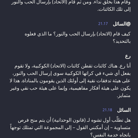
وقام هذا بخلق نداء. ومن ثم قام (الاتحاد) بإرسال الحب والنور
إلى تلك الكائنات.
@السائل
21.17
كيف قام (الاتحاد) بإرسال الحب والنور؟ ما الذي فعلوه
بالتحديد؟
رع
أنا رع. هناك كائنات تقطن كائنات (الاتحاد) الكوكبية، ولا تقوم
بفعل أي شيء في كراتها الكوكبية سوى إرسال الحب والنور،
على هيئة تدفقات نقية إلى أولئك الذين يقومون بالمناداة. هذا لا
يكون على هيئة أفكار مفاهيمية، وإنما على هيئة حب نقي وغير
متمايز.
السائل
21.18
هل تطلّب أول تشوه لـ (قانون الوحدانية) أن يتم منح فرص
متساوية – إن أمكنني القول – إلى المجموعة التي تمتلك توجهاً
باتجاه خدمة النفس؟