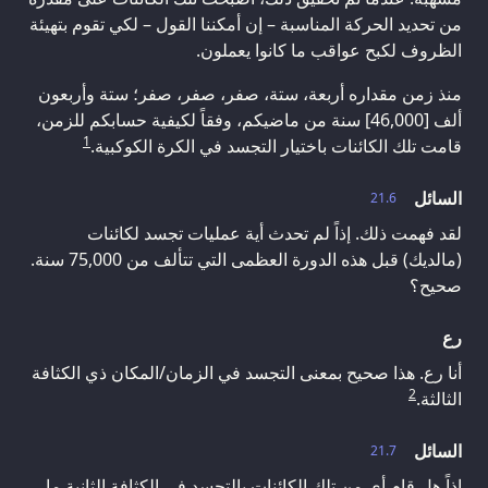
من تحديد الحركة المناسبة – إن أمكننا القول – لكي تقوم بتهيئة
الظروف لكبح عواقب ما كانوا يعملون.
منذ زمن مقداره أربعة، ستة، صفر، صفر، صفر؛ ستة وأربعون
ألف [46,000] سنة من ماضيكم، وفقاً لكيفية حسابكم للزمن،
1
قامت تلك الكائنات باختيار التجسد في الكرة الكوكبية.
السائل
21.6
لقد فهمت ذلك. إذاً لم تحدث أية عمليات تجسد لكائنات
(مالديك) قبل هذه الدورة العظمى التي تتألف من 75,000 سنة.
صحيح؟
رع
أنا رع. هذا صحيح بمعنى التجسد في الزمان/المكان ذي الكثافة
2
الثالثة.
السائل
21.7
إذاً هل قام أي من تلك الكائنات بالتجسد في الكثافة الثانية ما