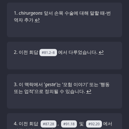
chirurgeons
앞서 손목 수술에 대해 말할 때-번
역자 추가
↩
이전 회답
에서 다루었습니다.
↩
#81.2–8
이 맥락에서 ’
geste
’는 ‘모험 이야기’ 또는 ‘행동
또는 업적’으로 정의될 수 있습니다.
↩
이전 회답
,
및
에서
#87.28
#91.18
#92.20