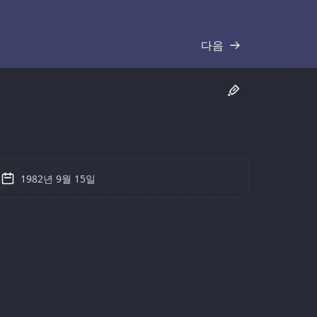
다음
기록
1982년 9월 15일