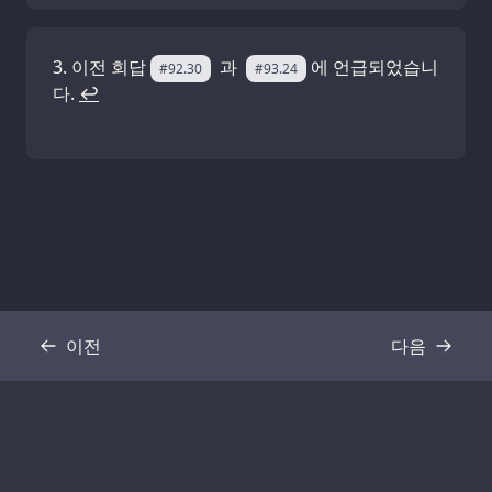
이전 회답
과
에 언급되었습니
#92.30
#93.24
다.
↩
이전
다음
기록
기록