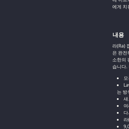
에게 치
내용
라(Ra
은 완전
소한의 
습니다.
모
L
는 방
새
여
다
라
9