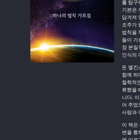
를 탐구
기본은 
담겨져 
조주가 
법칙을 
들이 가
장 본질
인식의 
돈 엘킨스
함께 하
철학적인 
류했을 
니다. 
어 주었
사랑과 
이 책은
변을 통
에 이르