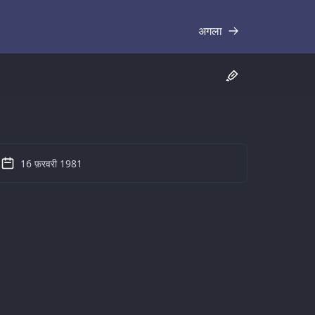
अगला
प्रतिलिपि
16 फ़रवरी 1981