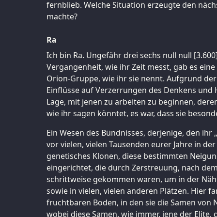
fernblieb. Welche Situation erzeugte den näc
machte?
Ra
Ich bin Ra. Ungefähr drei sechs null null [3.600
Vergangenheit, wie ihr Zeit messt, gab es ein
Orion-Gruppe, wie ihr sie nennt. Aufgrund d
Einflüsse auf Verzerrungen des Denkens und H
Lage, mit jenen zu arbeiten zu beginnen, deren
wie ihr sagen könntet, es war, dass sie beson
Ein Wesen des Bündnisses, derjenige, den ihr
vor vielen, vielen Tausenden eurer Jahre in de
genetisches Klonen, diese bestimmten Neigun
eingerichtet, die durch Zerstreuung, nach d
schrittweise gekommen waren, um in der Nähe
sowie in vielen, vielen anderen Plätzen. Hier 
fruchtbaren Boden, in den sie die Samen von N
wobei diese Samen, wie immer, jene der Elite,