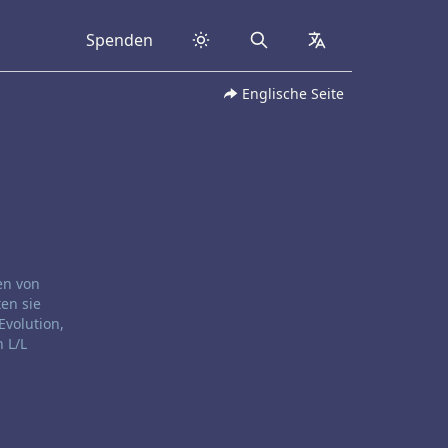
Spenden
Search
collapsed
Englische Seite
en von
ten sie
Evolution,
 L/L