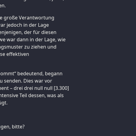
en.
eine große Verantwortung
r jedoch in der Lage
njenigen, der für diesen
hwe war dann in der Lage, wie
ungsmuster zu ziehen und
se effektiven
 kommt“ bedeutend, begann
zu senden. Dies war vor
t – drei drei null null [3.300]
tensive Teil dessen, was als
gt.
gen, bitte?