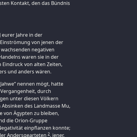
hsten Kontakt, den das Bündnis
] eurer Jahre in der
e Einströmung von jenen der
er wachsenden negativen
andelns waren sie in der
 Eindruck von alten Zeiten,
ders und anders wären.
 „Jahwe“ nennen mögt, hatte
r Vergangenheit, durch
gen unter diesen Völkern
em Absinken des Landmasse Mu,
 von Ägypten zu bleiben,
fand die Orion-Gruppe
egativität einpflanzen konnte;
2
 der Andersgearteten
, jener,