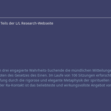
Teils der L/L Research-Webseite
en drei engagierte Wahrheits-Suchende die mündlichen Mitteilung
 Boten des Gesetzes des Einen. Im Laufe von 106 Sitzungen erforsch
ng durch die rigorose und elegante Metaphysik der spirituellen 
er Ra-Kontakt ist das beliebteste und wirkungsvollste Angebot von