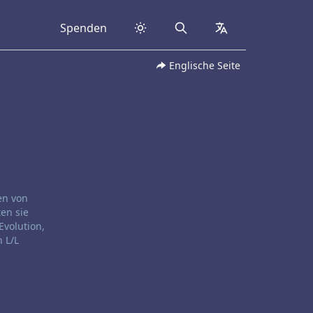
Spenden
Search
collapsed
Englische Seite
en von
ten sie
Evolution,
 L/L