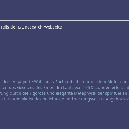
Teils der L/L Research-Webseite
en drei engagierte Wahrheits-Suchende die mündlichen Mitteilung
 Boten des Gesetzes des Einen. Im Laufe von 106 Sitzungen erforsch
ng durch die rigorose und elegante Metaphysik der spirituellen 
er Ra-Kontakt ist das beliebteste und wirkungsvollste Angebot von