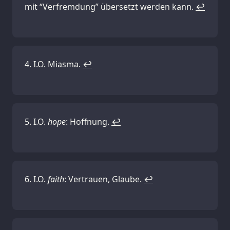
mit “Verfremdung” übersetzt werden kann.
↩
I.O. Miasma.
↩
I.O.
hope
: Hoffnung.
↩
I.O.
faith
: Vertrauen, Glaube.
↩