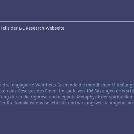
Teils der L/L Research-Webseite
en drei engagierte Wahrheits-Suchende die mündlichen Mitteilung
 Boten des Gesetzes des Einen. Im Laufe von 106 Sitzungen erforsch
ng durch die rigorose und elegante Metaphysik der spirituellen 
er Ra-Kontakt ist das beliebteste und wirkungsvollste Angebot von