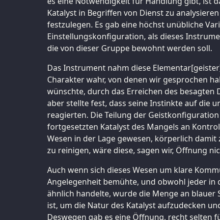
es eine Notwendigkeit für Handlung gibt, ist
Katalyst in Begriffen von Dienst zu analysiere
festzulegen. Es gab eine höchst unübliche Vari
Einstellungskonfiguration, als dieses Instrum
die von dieser Gruppe bewohnt werden soll.
Das Instrument nahm diese Elementar[geister
Charakter wahr, von denen wir gesprochen ha
wünschte, durch das Erreichen des besagten D
aber stellte fest, dass seine Instinkte auf d
reagierten. Die Teilung der Geistkonfigurati
fortgesetzten Katalyst des Mangels an Kontrol
Wesen in der Lage gewesen, körperlich damit 
zu reinigen, wäre diese, sagen wir, Öffnung ni
Auch wenn sich dieses Wesen um klare Kommu
Angelegenheit bemühte, und obwohl jeder in
ähnlich handelte, wurde die Menge an blauer S
ist, um die Natur des Katalyst aufzudecken und
Deswegen gab es eine Öffnung, recht selten fü