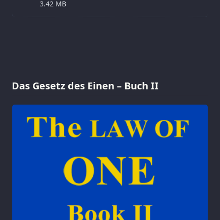
3.42 MB
Das Gesetz des Einen – Buch II