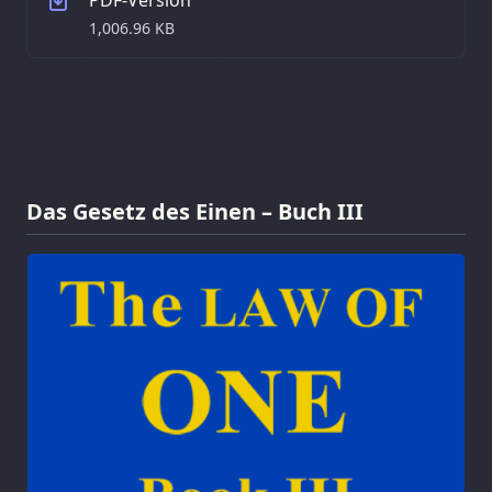
1,006.96 KB
Das Gesetz des Einen – Buch III