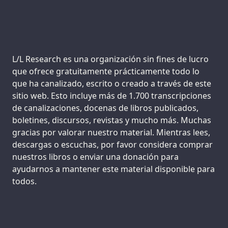
Support us:
L/L Research es una organización sin fines de lucro
que ofrece gratuitamente prácticamente todo lo
que ha canalizado, escrito o creado a través de este
sitio web. Esto incluye más de 1.700 transcripciones
de canalizaciones, docenas de libros publicados,
boletines, discursos, revistas y mucho más. Muchas
gracias por valorar nuestro material. Mientras lees,
descargas o escuchas, por favor considera comprar
nuestros libros o enviar una donación para
ayudarnos a mantener este material disponible para
todos.