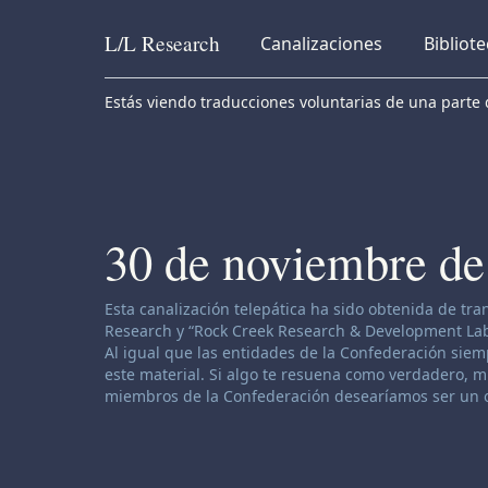
L/L
Research
Canalizaciones
Bibliot
Skip to content
Estás viendo traducciones voluntarias de una parte d
30 de noviembre de
Descargo de responsabilidad de canalización:
Esta canalización telepática ha sido obtenida de tr
Research y “Rock Creek Research & Development Labor
Al igual que las entidades de la Confederación siemp
este material. Si algo te resuena como verdadero, muy
miembros de la Confederación desearíamos ser un o