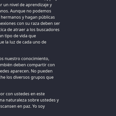
r un nivel de aprendizaje y
manos. Aunque no podemos
s hermanos y hagan públicas
exiones con su raza deben ser
tica de atraer a los buscadores
un tipo de vida que
ue la luz de cada uno de
.
os nuestro conocimiento,
también deben compartir con
tedes aparecen. No pueden
oche los diversos grupos que
r con ustedes en este
na naturaleza sobre ustedes y
escansen en paz. Yo soy