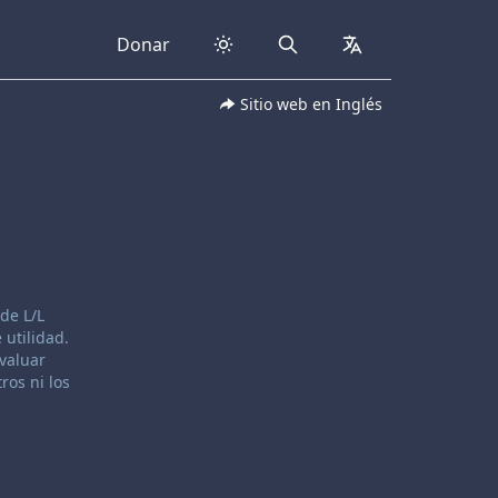
Donar
Search
collapsed
Sitio web en Inglés
de L/L
 utilidad.
evaluar
ros ni los