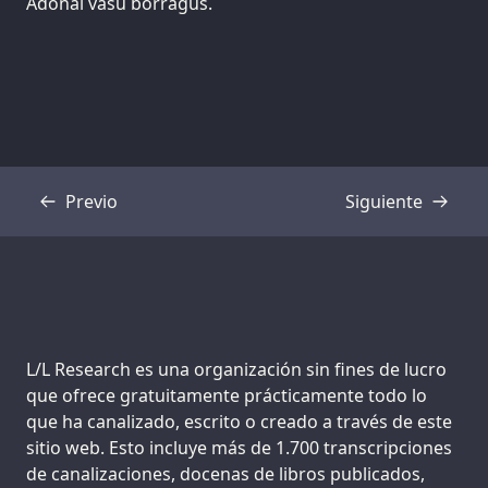
Adonai vasu borragus.
Previo
Siguiente
Transcripción
Transcripción
Support us:
L/L Research es una organización sin fines de lucro
que ofrece gratuitamente prácticamente todo lo
que ha canalizado, escrito o creado a través de este
sitio web. Esto incluye más de 1.700 transcripciones
de canalizaciones, docenas de libros publicados,