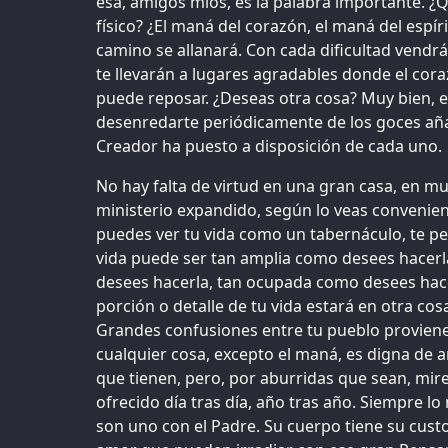
esa, amigos míos, es la palabra importante. 
físico? ¿El maná del corazón, el maná del espír
camino se allanará. Con cada dificultad vendrá 
te llevarán a lugares agradables donde el cor
puede reposar. ¿Deseas otra cosa? Muy bien, 
desenredarte periódicamente de los goces aña
Creador ha puesto a disposición de cada uno.
No hay falta de virtud en una gran casa, en m
ministerio expandido, según lo veas convenien
puedes ver tu vida como un tabernáculo, te 
vida puede ser tan amplia como desees hacer
desees hacerla, tan ocupada como desees hace
porción o detalle de tu vida estará en otra cos
Grandes confusiones entre tu pueblo proviene
cualquier cosa, excepto el maná, es digna de a
que tienen, pero, por aburridas que sean, mire
ofrecido día tras día, año tras año. Siempre 
son uno con el Padre. Su cuerpo tiene su custo