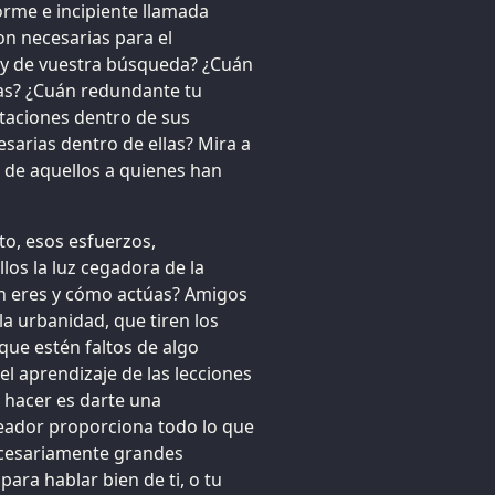
orme e incipiente llamada
n necesarias para el
r y de vuestra búsqueda? ¿Cuán
as? ¿Cuán redundante tu
taciones dentro de sus
sarias dentro de ellas? Mira a
 de aquellos a quienes han
to, esos esfuerzos,
llos la luz cegadora de la
én eres y cómo actúas? Amigos
a urbanidad, que tiren los
que estén faltos de algo
l aprendizaje de las lecciones
 hacer es darte una
reador proporciona todo lo que
necesariamente grandes
ra hablar bien de ti, o tu