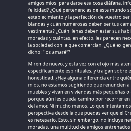
amigos míos, para darse esa cosa diáfana, inf
felicidad? ¿Qué pertenencias de este mundo so
establecimiento y la perfección de vuestro se
blandas y cuán numerosas deben ser tus cam
vestimenta? ¿Cuán llenas deben estar sus habi
moradas y cuántas, en efecto, les parecen nece
la sociedad con la que comercian. ¿Qué exigen
dicho: “los amaré”?
Miren de nuevo, y esta vez con el ojo más aten
específicamente espirituales, y traigan sobre e
honestidad. ¿Hay alguna diferencia entre qui
míos, no estamos sugiriendo que renuncien a l
muebles y vivan en viviendas más pequeñas o 
porque aún les queda camino por recorrer en e
del amor. Ni mucho menos. Lo que intentamos
perspectiva desde la que puedas ver que el C
es necesario. Esto, sin embargo, no incluye 
moradas, una multitud de amigos entrenados pa