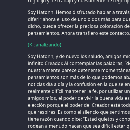
regocijo y de trabajo y nuevamente de regocij
Soy Hatonn. Hemos disfrutado hablar a través 
diferir ahora el uso de uno o dos más para 
dicho, pueda ofrecer la preciosa coloración d
pensamientos. Ahora transfiero este contacto
(K canalizando)
Soy Hatonn, y de nuevo los saludo, amigos míos
infinito Creador. Al contemplar las palabras, “de
nuestra mente parece detenerse momentáne
pensamientos son más de lo que podemos abar
noticias día a día y la confusión en la que se e
realmente difícil mantener la fe, por utilizar u
amigos míos, el poder de vivir la buena vida e
elección porque el poder del Creador está tod
que respiras. Es como el silencio que sentimos
tiene razón cuando dice: “Estad quietos y co
rodean a menudo hacen que sea difícil estar qu