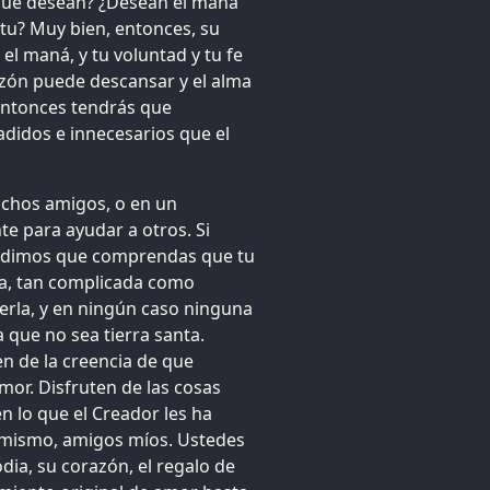
¿Qué desean? ¿Desean el maná
itu? Muy bien, entonces, su
el maná, y tu voluntad y tu fe
azón puede descansar y el alma
entonces tendrás que
didos e innecesarios que el
uchos amigos, o en un
te para ayudar a otros. Si
pedimos que comprendas que tu
la, tan complicada como
rla, y en ningún caso ninguna
a que no sea tierra santa.
n de la creencia de que
mor. Disfruten de las cosas
n lo que el Creador les ha
lo mismo, amigos míos. Ustedes
dia, su corazón, el regalo de