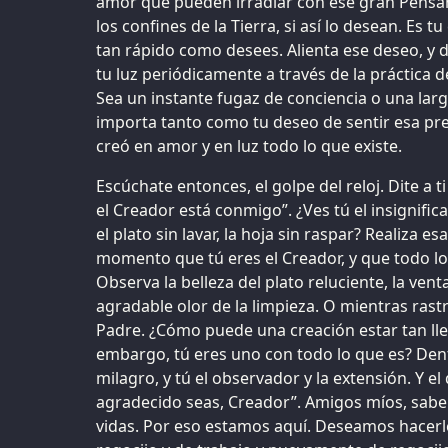
amor que pueden irradiar con ese gran Pensa
los confines de la Tierra, si así lo desean. Es 
tan rápido como desees. Alienta ese deseo, y 
tu luz periódicamente a través de la práctica 
Sea un instante fugaz de conciencia o una lar
importa tanto como tu deseo de sentir esa pre
creó en amor y en luz todo lo que existe.
Escúchate entonces, el golpe del reloj. Dite a 
el Creador está conmigo”. ¿Ves tú el insignifica
el plato sin lavar, la hoja sin raspar? Realiza 
momento que tú eres el Creador, y que todo lo 
Observa la belleza del plato reluciente, la vent
agradable olor de la limpieza. O mientras rastri
Padre. ¿Cómo puede una creación estar tan llen
embargo, tú eres uno con todo lo que es? Dent
milagro, y tú el observador y la extensión. Y el
agradecido seas, Creador”. Amigos míos, sab
vidas. Por eso estamos aquí. Deseamos hacerl