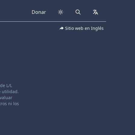
Donar
Search
collapsed
Sitio web en Inglés
de L/L
 utilidad.
evaluar
ros ni los