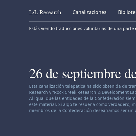
L/L
Research
Canalizaciones
Bibliot
Skip to content
Estás viendo traducciones voluntarias de una parte d
26 de septiembre d
Descargo de responsabilidad de canalización:
Esta canalización telepática ha sido obtenida de tr
Research y “Rock Creek Research & Development Labor
Al igual que las entidades de la Confederación siemp
este material. Si algo te resuena como verdadero, muy
miembros de la Confederación desearíamos ser un o