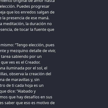
miento original de amor hasta
tu elección. Puedes progresar
deja que los enredos salgan de
de la presencia de ese maná.
ga meditación, la duración no
sencia, de tocar la fuente que
ti mismo: “Tengo elección, pues
nte y mezquino detalle de vivir,
esa tarea sabiendo por un
que ves es el Creador.
ana iluminada por el sol, el
llas, observa la creación del
a de maravillas y, sin
ro de ti cada hoja es un
 que dice: “Alabado y
emos que hay desafíos en sus
es saber que eso es motivo de