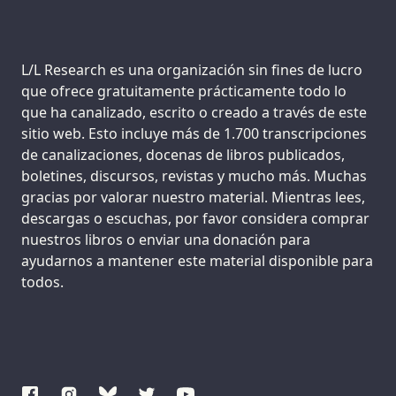
Support us:
L/L Research es una organización sin fines de lucro
que ofrece gratuitamente prácticamente todo lo
que ha canalizado, escrito o creado a través de este
sitio web. Esto incluye más de 1.700 transcripciones
de canalizaciones, docenas de libros publicados,
boletines, discursos, revistas y mucho más. Muchas
gracias por valorar nuestro material. Mientras lees,
descargas o escuchas, por favor considera comprar
nuestros libros o enviar una donación para
ayudarnos a mantener este material disponible para
todos.