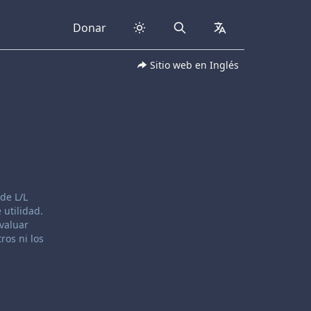
Donar
Search
collapsed
Sitio web en Inglés
de L/L
 utilidad.
evaluar
ros ni los