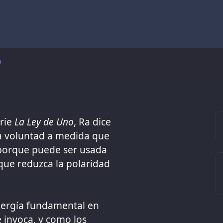
9
erie
La Ley de Uno
, Ra dice
la voluntad a medida que
 porque puede ser usada
ue reduzca la polaridad
nergía fundamental en
 invoca, y como los