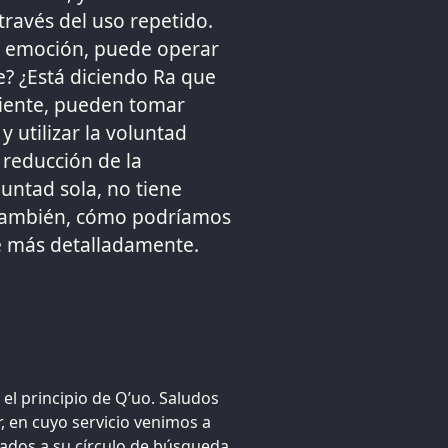
través del uso repetido.
ta emoción, puede operar
e? ¿Está diciendo Ra que
ciente, pueden tomar
y utilizar la voluntad
 reducción de la
luntad sola, no tiene
 ¿También, cómo podríamos
ue más detalladamente.
l principio de Q’uo. Saludos
r, en cuyo servicio venimos a
mados a su círculo de búsqueda