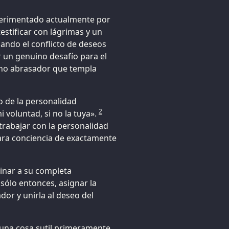
xperimentado actualmente por
estificar con lágrimas y un
ndo el conflicto de deseos
r un genuino desafío para el
orno abrasador que templa
o de la personalidad
2
 voluntad, si no la tuya».
 trabajar con la personalidad
lara conciencia de exactamente
minar a su completa
 sólo entonces, asignar la
dor y unirla al deseo del
una cosa sutil primeramente