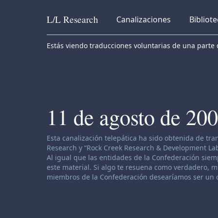
L/L
Research
Canalizaciones
Bibliot
Skip to content
Estás viendo traducciones voluntarias de una parte d
11 de agosto de 20
Descargo de responsabilidad de canalización:
Esta canalización telepática ha sido obtenida de tr
Research y “Rock Creek Research & Development Labor
Al igual que las entidades de la Confederación siemp
este material. Si algo te resuena como verdadero, muy
miembros de la Confederación desearíamos ser un o