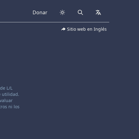
Donar
Search
collapsed
Sitio web en Inglés
de L/L
 utilidad.
evaluar
ros ni los