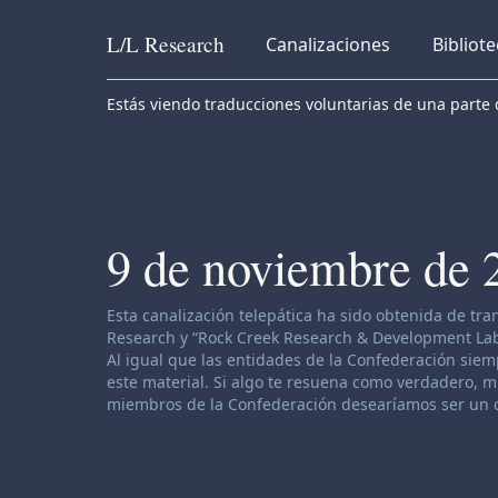
L/L
Research
Canalizaciones
Bibliot
Skip to content
Estás viendo traducciones voluntarias de una parte d
9 de noviembre de 
Descargo de responsabilidad de canalización:
Esta canalización telepática ha sido obtenida de tr
Research y “Rock Creek Research & Development Labor
Al igual que las entidades de la Confederación siemp
este material. Si algo te resuena como verdadero, muy
miembros de la Confederación desearíamos ser un o