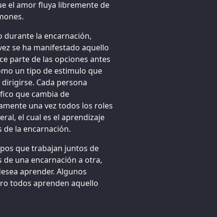
que el amor fluya libremente de
lmones.
o durante la encarnación,
vez se ha manifestado aquello
ace parte de las opciones antes
omo un tipo de estimulo que
e dirigirse. Cada persona
ifico que cambia de
amente una vez todos los roles
al, el cual es el aprendizaje
s de la encarnación.
upos que trabajan juntos de
 de una encarnación a otra,
desea aprender. Algunos
ro todos aprenden aquello