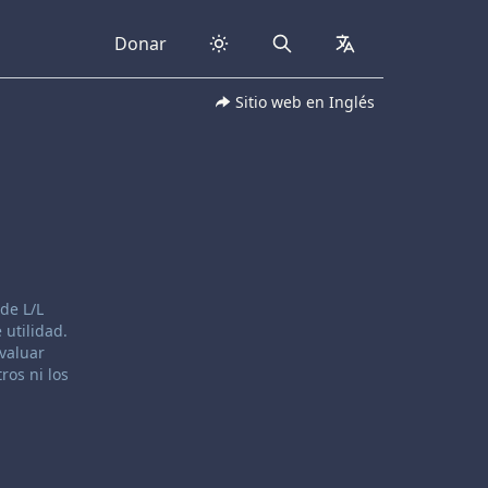
Donar
Search
collapsed
Sitio web en Inglés
de L/L
 utilidad.
evaluar
ros ni los