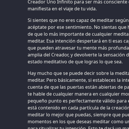
Creador Uno Infinito para ser más consciente
manifiesta en el viaje de tu vida.
Si sientes que no eres capaz de meditar según
acéptate por ese sentimiento. No sientas que 
de que lo más importante de cualquier meditac
meditar. Esa intención despertará en ti esas 
que pueden atravesar tu mente más profunda,
amplia del Creador, y devolverte la sensación 
estado meditativo de que logras lo que sea.
Hay mucho que se puede decir sobre la medit
meditar. Pero básicamente, si estableces la in
cuenta de que las puertas están abiertas de p
te hable de cualquier manera en cualquier mo
pequeño punto es perfectamente válido para e
está contenido en cada partícula de la creaci
meditar lo mejor que puedas, siempre que pued
momentos en los que deseas meditar como un 
para ritualizar tu intención. Esto te dará un m