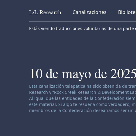
L/L
Research
Canalizaciones
Bibliot
Skip to content
Estás viendo traducciones voluntarias de una parte d
10 de mayo de 202
Descargo de responsabilidad de canalización:
Esta canalización telepática ha sido obtenida de tr
Research y “Rock Creek Research & Development Labor
Al igual que las entidades de la Confederación siemp
este material. Si algo te resuena como verdadero, muy
miembros de la Confederación desearíamos ser un o