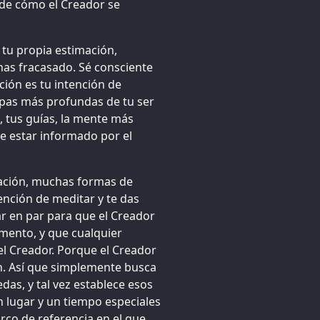
 de cómo el Creador se
 tu propia estimación,
has fracasado. Sé consciente
ión es tu intención de
capas más profundas de tu ser
 tus guías, la mente más
de estar informado por el
ación, muchas formas de
tención de meditar y te das
ar en par para que el Creador
mento, y que cualquier
l Creador. Porque el Creador
ón. Así que simplemente busca
as, y tal vez establece esos
lugar y un tiempo especiales
arco de referencia en el que