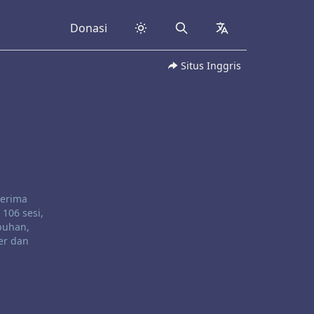
Donasi
Search
collapsed
Situs Inggris
nerima
106 sesi,
buhan,
er dan