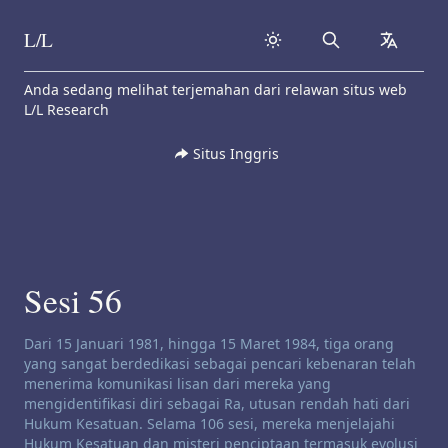
L/L
Search
collapse
Skip to content
Anda sedang melihat terjemahan dari relawan situs web
L/L Research
Situs Inggris
Sesi 56
Penafian saluran:
Dari 15 Januari 1981, hingga 15 Maret 1984, tiga orang
yang sangat berdedikasi sebagai pencari kebenaran telah
menerima komunikasi lisan dari mereka yang
mengidentifikasi diri sebagai Ra, utusan rendah hati dari
Hukum Kesatuan. Selama 106 sesi, mereka menjelajahi
Hukum Kesatuan dan misteri penciptaan termasuk evolusi