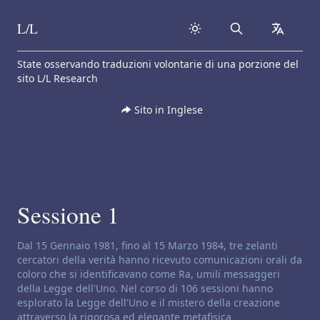
L/L
Search
collapse
Skip to content
State osservando traduzioni volontarie di una porzione del
sito L/L Research
Sito in Inglese
Sessione 1
Disclaimer di canalizzazione:
Dal 15 Gennaio 1981, fino al 15 Marzo 1984, tre zelanti
cercatori della verità hanno ricevuto comunicazioni orali da
coloro che si identificavano come Ra, umili messaggeri
della Legge dell'Uno. Nel corso di 106 sessioni hanno
esplorato la Legge dell'Uno e il mistero della creazione
attraverso la rigorosa ed elegante metafisica