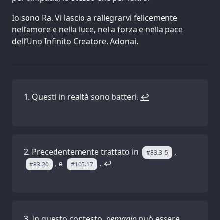
Io sono Ra. Vi lascio a rallegrarvi felicemente
nell’amore e nella luce, nella forza e nella pace
dell’Uno Infinito Creatore. Adonai.
Questi in realtà sono batteri.
↩
Precedentemente trattato in
,
#83.3–5
, e
.
↩
#83.20
#105.17
In questo contesto,
demanio
può essere