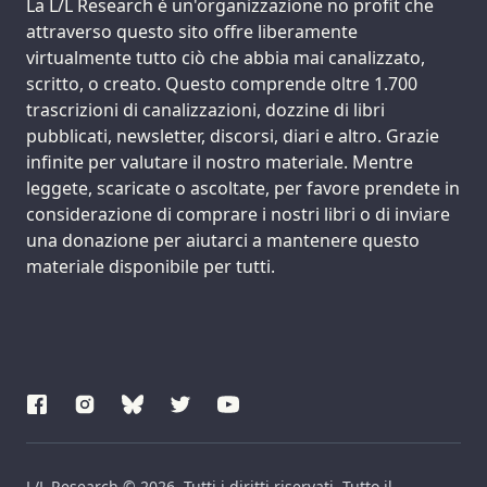
Support us:
La L/L Research è un'organizzazione no profit che
attraverso questo sito offre liberamente
virtualmente tutto ciò che abbia mai canalizzato,
scritto, o creato. Questo comprende oltre 1.700
trascrizioni di canalizzazioni, dozzine di libri
pubblicati, newsletter, discorsi, diari e altro. Grazie
infinite per valutare il nostro materiale. Mentre
leggete, scaricate o ascoltate, per favore prendete in
considerazione di comprare i nostri libri o di inviare
una donazione per aiutarci a mantenere questo
materiale disponibile per tutti.
L/L Research © 2026. Tutti i diritti riservati. Tutto il