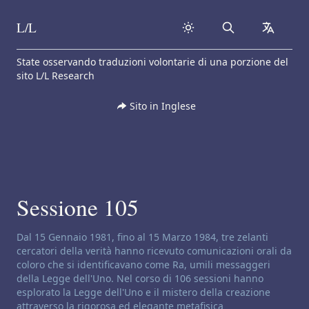
L/L
Search
collapse
Skip to content
State osservando traduzioni volontarie di una porzione del
sito L/L Research
Sito in Inglese
Sessione 105
Disclaimer di canalizzazione:
Dal 15 Gennaio 1981, fino al 15 Marzo 1984, tre zelanti
cercatori della verità hanno ricevuto comunicazioni orali da
coloro che si identificavano come Ra, umili messaggeri
della Legge dell'Uno. Nel corso di 106 sessioni hanno
esplorato la Legge dell'Uno e il mistero della creazione
attraverso la rigorosa ed elegante metafisica