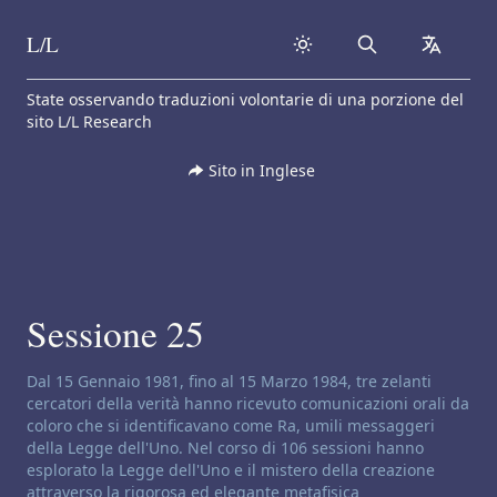
L/L
Search
collapse
Skip to content
State osservando traduzioni volontarie di una porzione del
sito L/L Research
Sito in Inglese
Sessione 25
Disclaimer di canalizzazione:
Dal 15 Gennaio 1981, fino al 15 Marzo 1984, tre zelanti
cercatori della verità hanno ricevuto comunicazioni orali da
coloro che si identificavano come Ra, umili messaggeri
della Legge dell'Uno. Nel corso di 106 sessioni hanno
esplorato la Legge dell'Uno e il mistero della creazione
attraverso la rigorosa ed elegante metafisica