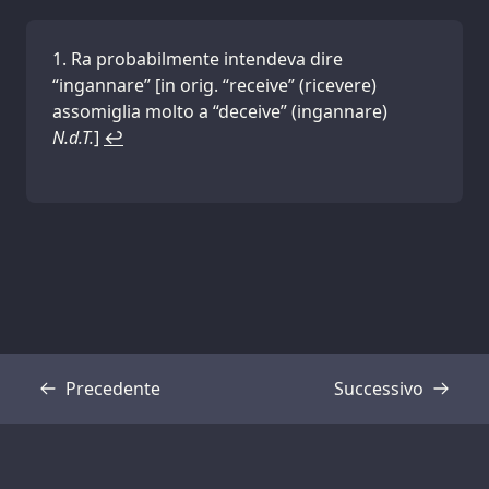
Ra probabilmente intendeva dire
“ingannare” [in orig. “receive” (ricevere)
assomiglia molto a “deceive” (ingannare)
N.d.T.
]
↩
Precedente
Successivo
Trascrizione
Trascrizione