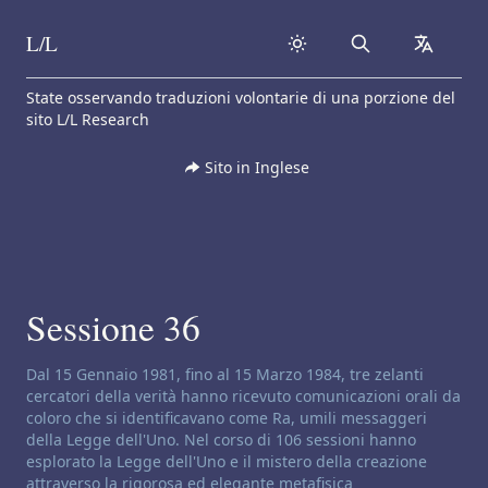
L/L
Search
collapse
Skip to content
State osservando traduzioni volontarie di una porzione del
sito L/L Research
Sito in Inglese
Sessione 36
Disclaimer di canalizzazione:
Dal 15 Gennaio 1981, fino al 15 Marzo 1984, tre zelanti
cercatori della verità hanno ricevuto comunicazioni orali da
coloro che si identificavano come Ra, umili messaggeri
della Legge dell'Uno. Nel corso di 106 sessioni hanno
esplorato la Legge dell'Uno e il mistero della creazione
attraverso la rigorosa ed elegante metafisica