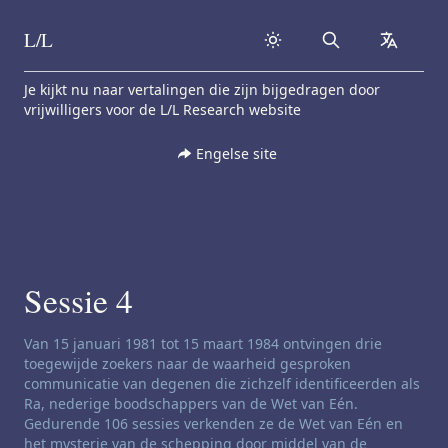
L/L
Search
collapse
Skip to content
Je kijkt nu naar vertalingen die zijn bijgedragen door
vrijwilligers voor de L/L Research website
Engelse site
Sessie 4
Disclaimer voor zenders:
Van 15 januari 1981 tot 15 maart 1984 ontvingen drie
toegewijde zoekers naar de waarheid gesproken
communicatie van degenen die zichzelf identificeerden als
Ra, nederige boodschappers van de Wet van Eén.
Gedurende 106 sessies verkenden ze de Wet van Eén en
het mysterie van de schepping door middel van de