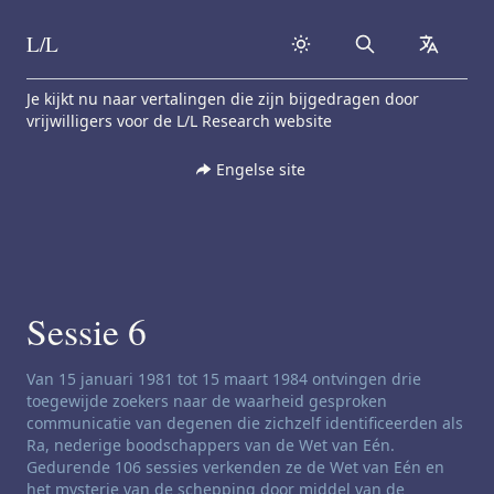
L/L
Search
collapse
Skip to content
Je kijkt nu naar vertalingen die zijn bijgedragen door
vrijwilligers voor de L/L Research website
Engelse site
Sessie 6
Disclaimer voor zenders:
Van 15 januari 1981 tot 15 maart 1984 ontvingen drie
toegewijde zoekers naar de waarheid gesproken
communicatie van degenen die zichzelf identificeerden als
Ra, nederige boodschappers van de Wet van Eén.
Gedurende 106 sessies verkenden ze de Wet van Eén en
het mysterie van de schepping door middel van de