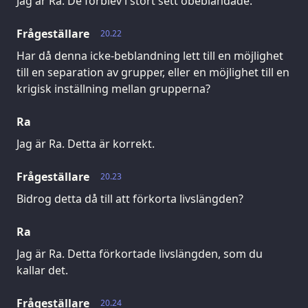
Jag är Ra. De förblev i stort sett obeblandade.
Frågeställare
20.22
Har då denna icke-beblandning lett till en möjlighet
till en separation av grupper, eller en möjlighet till en
krigisk inställning mellan grupperna?
Ra
Jag är Ra. Detta är korrekt.
Frågeställare
20.23
Bidrog detta då till att förkorta livslängden?
Ra
Jag är Ra. Detta förkortade livslängden, som du
kallar det.
Frågeställare
20.24