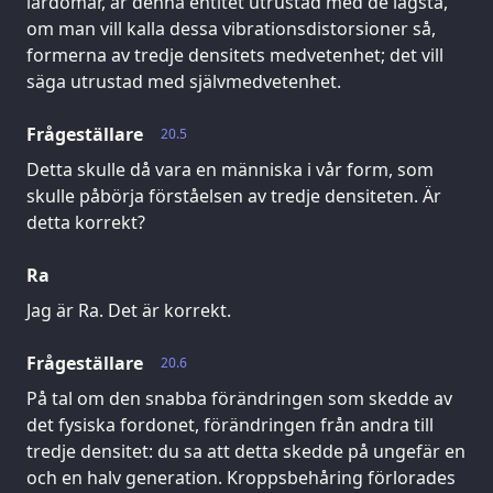
lärdomar, är denna entitet utrustad med de lägsta,
om man vill kalla dessa vibrationsdistorsioner så,
formerna av tredje densitets medvetenhet; det vill
säga utrustad med självmedvetenhet.
Frågeställare
20.5
Detta skulle då vara en människa i vår form, som
skulle påbörja förståelsen av tredje densiteten. Är
detta korrekt?
Ra
Jag är Ra. Det är korrekt.
Frågeställare
20.6
På tal om den snabba förändringen som skedde av
det fysiska fordonet, förändringen från andra till
tredje densitet: du sa att detta skedde på ungefär en
och en halv generation. Kroppsbehåring förlorades