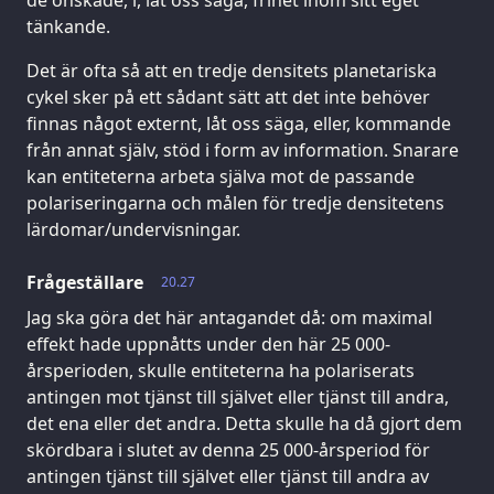
de önskade, i, låt oss säga, frihet inom sitt eget
tänkande.
Det är ofta så att en tredje densitets planetariska
cykel sker på ett sådant sätt att det inte behöver
finnas något externt, låt oss säga, eller, kommande
från annat själv, stöd i form av information. Snarare
kan entiteterna arbeta själva mot de passande
polariseringarna och målen för tredje densitetens
lärdomar/undervisningar.
Frågeställare
20.27
Jag ska göra det här antagandet då: om maximal
effekt hade uppnåtts under den här 25 000-
årsperioden, skulle entiteterna ha polariserats
antingen mot tjänst till självet eller tjänst till andra,
det ena eller det andra. Detta skulle ha då gjort dem
skördbara i slutet av denna 25 000-årsperiod för
antingen tjänst till självet eller tjänst till andra av