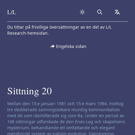
L/L
Search
collapse
Skip to content
Du tittar på frivilliga översättningar av en del av L/L
Research-hemsidan.
Engelska sidan
Sittning 20
Ansvarsfriskrivning för kanalisering:
Mellan den 15:e januari 1981 och 15:e mars 1984, mottog
tre dedikerade sanningssökare muntlig kommunikation
med de som identifierade sig som Ra. Under en period av
106 sittningar utforskade de den Enes Lag och skapelsens
mysterium, behandlande ett omfattande och elegant
metafysiskt system av själslig evolution, tjänstgöring,