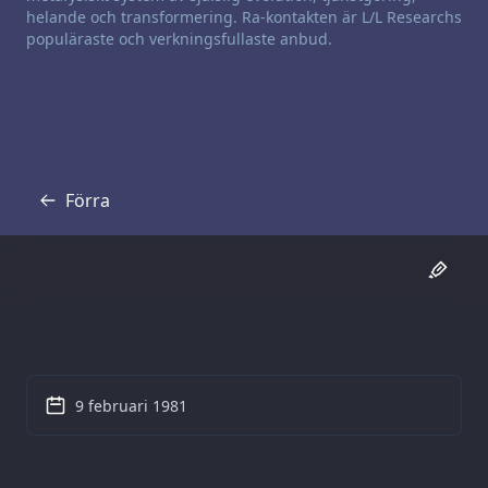
helande och transformering. Ra-kontakten är L/L Researchs
populäraste och verkningsfullaste anbud.
Förra
Skrift
9 februari 1981