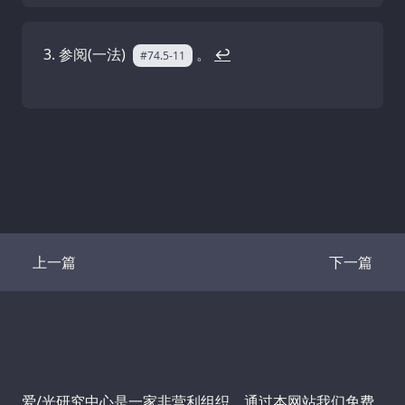
参阅(一法)
。
↩
#74.5-11
上一篇
下一篇
Transcript
Transcrip
Support us:
爱/光研究中心是一家非营利组织，通过本网站我们免费