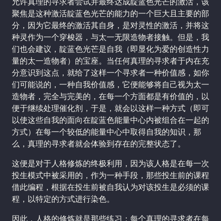
允许真理的寻求者尝试并最终达成靛蓝色光芒的激活，该
聚焦是这种激活靛蓝色光芒的能力的一个巨大且主要的部
分，因为它最终的激活其自身，是对灵性的激活，并将这
种灵作为一个穿梭器，与太一无限造物者接触。但是，我
们也会建议，靛蓝色光芒是自我（即显化为爱的创造性力
量的太一造物者）的宝座。当任何真理的寻求者于内在充
分意识到这点，就给了这样一个寻求者一种价值感，如你
们可能说的，一种自我价值感，它便能够将自己视为太一
造物者，完全与完美的，在每一个方面都是有价值的，以
便于继续处理催化剂，于是，就会以这样一种方式（即可
以使这些自我的面向在靛蓝色能量中心内被组合在一起的
方式）在每一个较低的能量中心中取得自我的知识，那
么，真理的寻求者就会体验到存在的完整状态了。
这便是对于人格修炼的终极利用，因为该人格是在每一次
投生模式中被采用的，作为一种手段，那些投生前的课程
借此编程，根据在投生前被自我认为对该投生是必须的课
程，以特定的方式进行染色。
因此，人格的修炼就是那些练习：每个真理的寻求者在每