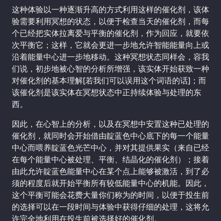
这种体验以一种逐渐升高的方式利用这样的催化剂，该体
验需要利用冥想的状态，以便于检查当天的催化剂，而每
个已经把实体拉离爱与平衡的催化剂，作为回应，就要依
次平衡它；这样，它就会更进一步地允许智能能量向上或
沿着能量中心进一步地移动。这种冥想状态同样会，容我
们说，初步地被心智的分析所增强，该实体开始获致一种
对催化剂的基本理解[若我们可以误用这个词语的话]；而
该催化剂是该实体在冥想状态中正持续体验与处理的东
西。
因此，在心智上的分析，以及在冥想中安置这种已处理的
催化剂，就同时会开始借由靛蓝色中心底下的每一个能量
中心而喂养靛蓝色光芒中心，并对其提供果实（来自已经
在每个能量中心被处理、平衡、结晶化的催化剂）；接着
由此允许靛蓝色能量中心在某个点上能够被激活，到了必
须的程度后就开始平衡所有较低能量中心的机能。因此，
这个平衡可能会花费大量你们称为的时间，以便于投生前
的选择可以在一段时间与体验中获得仔细的处理，这将允
许完全地利用在投生前被选择好的催化剂。