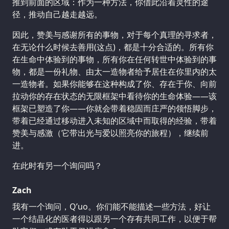
推到前面的区域：作为一种方法，你借此沿着灵性的途
径，推动自己越走越远。
因此，赞美与感谢所有的事物，对于每个真理的寻求者，
在无论什么时候去善用(这点)，都是十分合适的。所有你
在生命中体验到的事物，所有你在任何转世中体验到的事
物，都是一份礼物、由太一造物者给予居住在你里内的太
一造物者。如果你能够在这种构成了你、存在于你、向前
拉动你的存在状态的无限框架中看待你的生命体验——该
框架已塑造了你——你就会带着稳固而庄严的领悟脚步，
带着已经通过移动进入未知的区域中而取得的经验，带着
赞美与感激（它带出光与爱以照亮你的旅程），继续前
进。
在此时有另一个询问吗？
Zach
我有一个询问，Q’uo。你们能不能描述一些方法，好让
一个结晶化的医者得以跟另一个存有共同工作，以便于帮