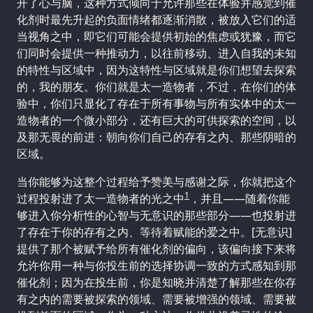
开了心与脑，这种方式倾向于允许那些在体验并感觉到催
化剂时最先升起的负面情绪都逐渐消散，被放入它们的适
当视角之中，即它们可能会提供初始的焦虑或犹豫，而它
们同时会提供一种推动力，以往前移动、进入自我的未知
的特性与区域中，因为这特性与区域就是你们想望去探索
的，我的朋友。你们就是太一造物者，不过，在你们的体
验中，你们只显化了存在于所有事物与所有实体中的太一
造物者的一个微小部分，还有巨大的可供探索的空间，以
及那无畏的前进：朝向你们自己的存有之内、那些阴暗的
区域。
当你能够为这整个过程给予赞美与感谢之际，你就把这个
1
过程投射进了太一造物者的光之中
，并且——随着你能
够进入你分析性的心智与无意识的那些部分——也投射进
了存在于你的存有之内、等待着赋能的爱之中。[无意识]
提供了那个被赋予给所有催化剂的偏向，该偏向接下来将
允许你用一种与你投生前的选择协调一致的方式感知到那
催化剂；因为在投生前，你是知晓并清楚了解那些在你存
有之内的需要被探索的领域、需要被增强的领域、需要被