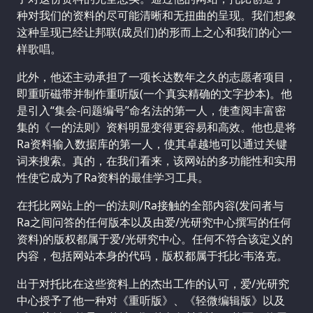
种对我们的资料的尽可能清晰和无扭曲的呈现。我们想象
这种呈现已经让邦联(成员们)的形而上之心和我们的心一
样歌唱。
此外，他还主动承担了一项长达数年之久的志愿者项目，
即重听磁带并制作重听版(一个真实精确的文字抄本)。他
是引入“集会-问题编号”命名法的第一人，使查阅丰富密
集的《一的法则》资料明显变得更容易和高效。他也是将
Ra资料输入数据库的第一人，使其卓越地可以通过关键
词来搜索。真的，在我们看来，该网站的多功能性和实用
性使它成为了Ra资料的最佳学习工具。
在托比网站上的一的法则/Ra接触的全部内容(发问者与
Ra之间问答的任何版本以及由爱/光研究中心撰写的任何
资料)的版权都属于爱/光研究中心。任何不符合该定义的
内容，包括网站本身的代码，版权都属于托比·韦洛克。
出于对托比在这些资料上的杰出工作的认可，爱/光研究
中心授予了他一种对《重听版》、《轻微编辑版》以及