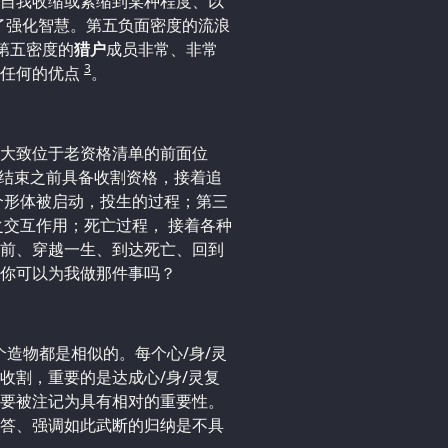
自我收缩或紧缩到某种程度、以
了强化智慧。第五负面密度的流浪
第五密度的
猎户
成员非常、非常
3
到任何的优点
。
大致位于老资格清单的前面位
期结束之前具备收割资格，接着追
个形体被启动，投生的过程；第三
之交互作用；死亡过程， 接着各种
前、穿越一生、到达死亡、回到
你可以为我做那件事吗？
个造物都是相似的。每个心/身/灵
收割，重要的是达成心/身/灵复
要被注记为具有相对的重要性。
答、强调如此武断的归纳是不具