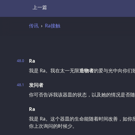
上一篇
Transcript
传讯
Ra接触
Ra
48.0
我是 Ra。我在太一无限
造物者
的爱与光中向你们
发问者
48.1
你可否告诉我该器皿的状态，以及她的情况是否随
Ra
我是 Ra。这个器皿的生命能随着时间改善，如
你上次询问的时候少。