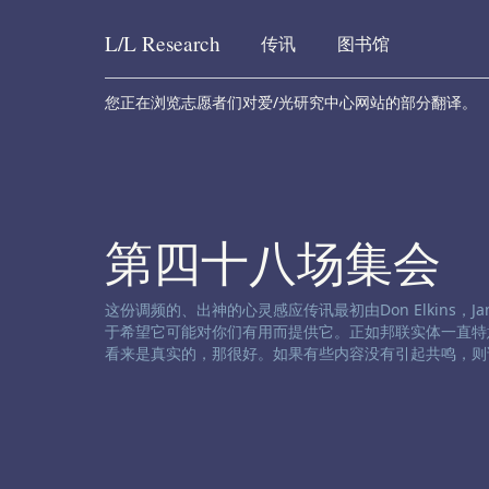
L/L
Research
传讯
图书馆
Skip to content
您正在浏览志愿者们对爱/光研究中心网站的部分翻译。
第四十八场集会
渠道免责声明:
这份调频的、出神的心灵感应传讯最初由Don Elkins，James
于希望它可能对你们有用而提供它。正如邦联实体一直特
看来是真实的，那很好。如果有些内容没有引起共鸣，则