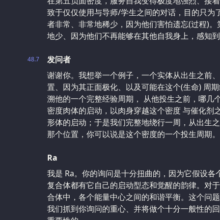
在第五负面密度，服务自我变得极度地强烈、接着
致于仅仅使用与导师/学生之间的对话，目的只为
者非常、非常地稀少，因为他们害怕遗忘(过程)。
地少、因为他们不再能够在其他自我身上，感知
发问者
48.7
谢谢你。我想举一个例子，一个实体从出生之前、
置、因为其正面极化、以及可能在这个(生命) 周
溯他的一个完整经验周期， 从他投生之前，哪几
密度肉体的启动，以肉身穿越这个密度 与催化剂
形体的启动；于是我们完整地绕行一周，从出生之
那个位置，你可以说是这个密度的一个投生周期。
Ra
我是 Ra。你的询问是十分扭曲的，因为它假设各
复合体都有它自己的启动型态和觉醒的韵律。对于
合体中，各个能量中心之间的和谐平衡。这个问题
我们抓到你询问的重心、并将做个十分一般性的回