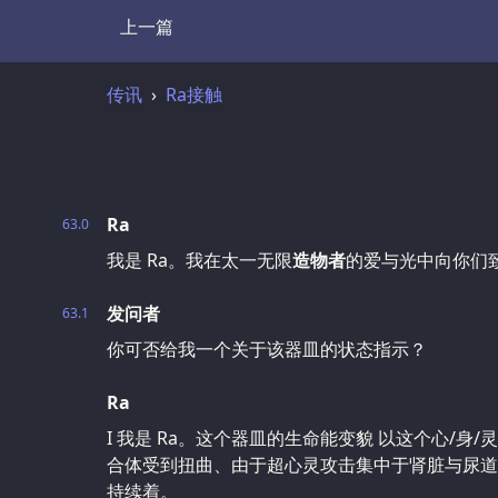
上一篇
Transcript
传讯
Ra接触
Ra
63.0
我是 Ra。我在太一无限
造物者
的爱与光中向你们
发问者
63.1
你可否给我一个关于该器皿的状态指示？
Ra
I 我是 Ra。这个器皿的生命能变貌 以这个心/身
合体受到扭曲、由于超心灵攻击集中于肾脏与尿道
持续着。