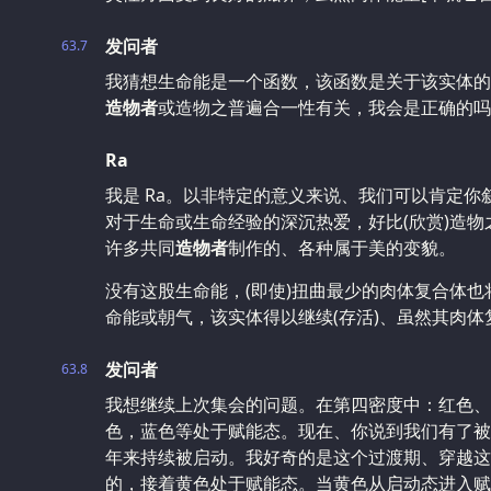
发问者
63.7
我猜想生命能是一个函数，该函数是关于该实体的
造物者
或造物之普遍合一性有关，我会是正确的吗
Ra
我是 Ra。以非特定的意义来说、我们可以肯定
对于生命或生命经验的深沉热爱，好比(欣赏)造
许多共同
造物者
制作的、各种属于美的变貌。
没有这股生命能，(即使)扭曲最少的肉体复合体
命能或朝气，该实体得以继续(存活)、虽然其肉
发问者
63.8
我想继续上次集会的问题。在第四密度中：红色、
色，蓝色等处于赋能态。现在、你说到我们有了被
年来持续被启动。我好奇的是这个过渡期、穿越这
的，接着黄色处于赋能态。当黄色从启动态进入赋