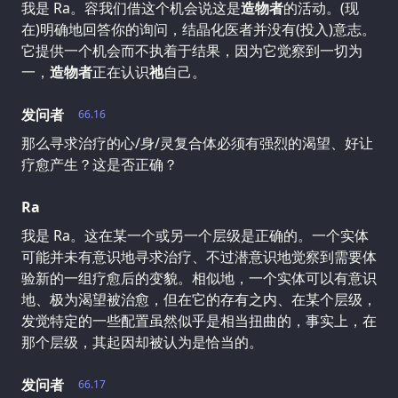
我是 Ra。容我们借这个机会说这是
造物者
的活动。(现
在)明确地回答你的询问，结晶化医者并没有(投入)意志。
它提供一个机会而不执着于结果，因为它觉察到一切为
一，
造物者
正在认识
祂
自己。
发问者
66.16
那么寻求治疗的心/身/灵复合体必须有强烈的渴望、好让
疗愈产生？这是否正确？
Ra
我是 Ra。这在某一个或另一个层级是正确的。一个实体
可能并未有意识地寻求治疗、不过潜意识地觉察到需要体
验新的一组疗愈后的变貌。相似地，一个实体可以有意识
地、极为渴望被治愈，但在它的存有之内、在某个层级，
发觉特定的一些配置虽然似乎是相当扭曲的，事实上，在
那个层级，其起因却被认为是恰当的。
发问者
66.17