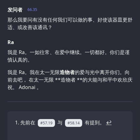
发问者
66.35
那么我要问有没有任何我们可以做的事、好使该器皿更舒
适、或改善该通讯？
Ra
我是 Ra。一如往常、在爱中继续。一切都好。你们是谨
慎认真的。
我是 Ra。我在太一无限
造物者
的爱与光中离开你们。向
前去吧， 在太一无限 **造物者 **的大能与和平中欢欣庆
祝。 Adonai 。
先前在
与
有提到。
↩
#57.19
#58.14