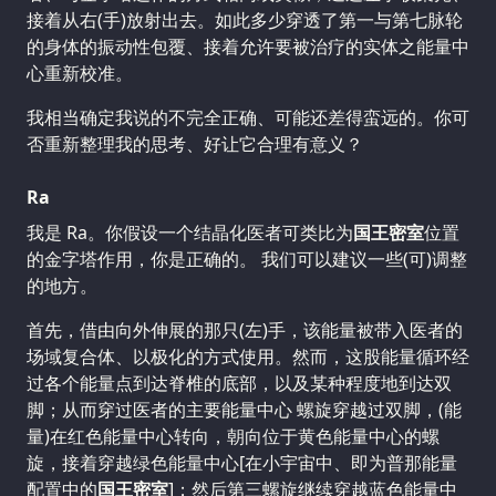
接着从右(手)放射出去。如此多少穿透了第一与第七脉轮
的身体的振动性包覆、接着允许要被治疗的实体之能量中
心重新校准。
我相当确定我说的不完全正确、可能还差得蛮远的。你可
否重新整理我的思考、好让它合理有意义？
Ra
我是 Ra。你假设一个结晶化医者可类比为
国王密室
位置
的金字塔作用，你是正确的。 我们可以建议一些(可)调整
的地方。
首先，借由向外伸展的那只(左)手，该能量被带入医者的
场域复合体、以极化的方式使用。然而，这股能量循环经
过各个能量点到达脊椎的底部，以及某种程度地到达双
脚；从而穿过医者的主要能量中心 螺旋穿越过双脚，(能
量)在红色能量中心转向，朝向位于黄色能量中心的螺
旋，接着穿越绿色能量中心[在小宇宙中、即为普那能量
配置中的
国王密室
]；然后第三螺旋继续穿越蓝色能量中