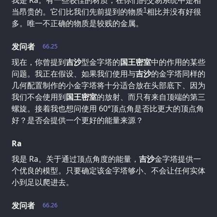
我是 Ra。有一些较佳的材质，在你们的交易系统中是相
1
当昂贵的。它们比我们先前提到的物质
相比并没有好很
多。唯一不正确的物质是较贱的金属。
发问者
66.25
现在，你曾提到
吉沙
型金字塔的
国王密室
中的作用的某些
问题。我正在假设、如果我们使用与
吉沙
的金字塔同样的
几何配置制作的小金字塔将十分适合放在头部底下、因为
我们不会使用到
国王密室
的放射、而只有来自顶端的第三
螺旋。接着我也想问使用 60°顶点角是否比更大的顶点角
好？是否会提供一个更好的能量来源？
Ra
我是 Ra。关于通过顶点角度的能量，
吉沙
金字塔提供一
个优良的模型。只要确定该金字塔够小、不会让任何实体
小到足以爬进去。
发问者
66.26