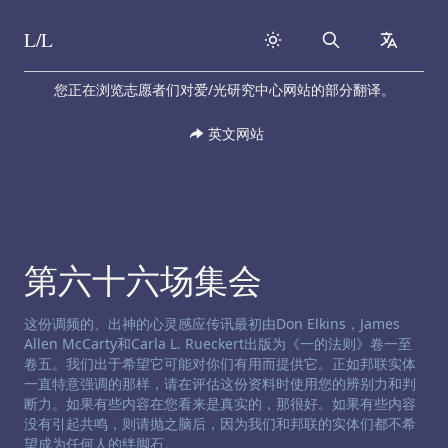
L/L
Search
collapse
Skip to content
您正在浏览志愿者们对爱/光研究中心网站的部分翻译。
英文网站
第六十六场集会
渠道免责声明:
这份调频的、出神的心灵感应传讯最初由Don Elkins，James
Allen McCarty和Carla L. Rueckert出版为《一的法则》卷一至
卷五。我们出于希望它可能对你们有用而提供它。正如邦联实体
一直特意强调的那样，请在评估这份资料时使用您的辨别力和判
断力。如果有些内容在您看来是真实的，那很好。如果有些内容
没有引起共鸣，则请抛之脑后，因为我们和邦联的实体们都不希
望成为任何人的绊脚石。