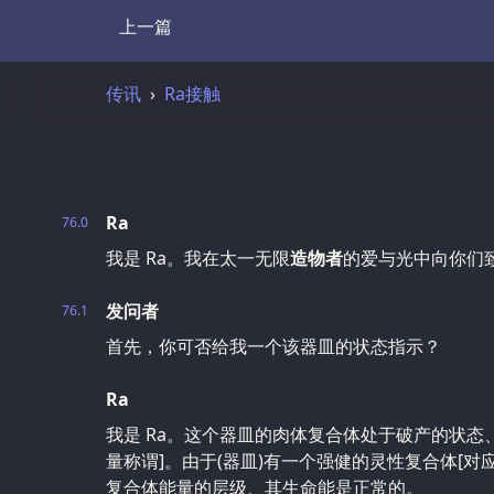
上一篇
Transcript
传讯
Ra接触
Ra
76.0
我是 Ra。我在太一无限
造物者
的爱与光中向你们
发问者
76.1
首先，你可否给我一个该器皿的状态指示？
Ra
我是 Ra。这个器皿的肉体复合体处于破产的状态
量称谓]。由于(器皿)有一个强健的灵性复合体[对
复合体能量的层级、其生命能是正常的。