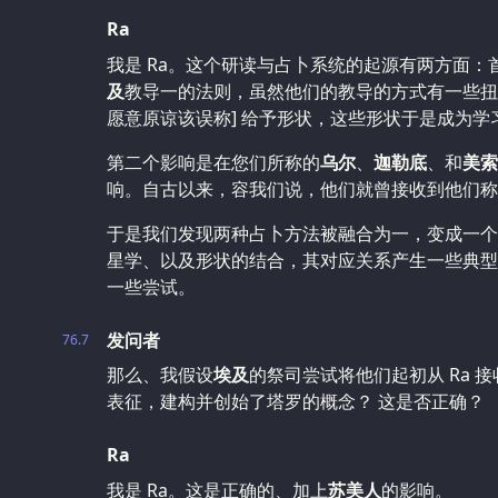
Ra
我是 Ra。这个研读与占卜系统的起源有两方面
及
教导一的法则，虽然他们的教导的方式有一些扭
愿意原谅该误称] 给予形状，这些形状于是成为学
第二个影响是在您们所称的
乌尔
、
迦勒底
、和
美索
响。自古以来，容我们说，他们就曾接收到他们称
于是我们发现两种占卜方法被融合为一，变成一个
星学、以及形状的结合，其对应关系产生一些典型
一些尝试。
发问者
76.7
那么、我假设
埃及
的祭司尝试将他们起初从 Ra 
表征，建构并创始了塔罗的概念？ 这是否正确？
Ra
我是 Ra。这是正确的、加上
苏美人
的影响。