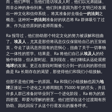
而，他们声明，当他们造访埃及人时，他们以兄弟姐妹、
而非众神的身份到来。他们到来是因为那个文明已经发展
出一种文化和信仰系统， 将其准备好去领会
一的法则
之
概念。这种对
一的法则
准备好的状态将 Ra 群体吸引了过
来、作为这些原则的老师而服务。
Ra 报导过，他们协助那个特定文化的努力被误解和扭曲
了。
埃及人
，尤其是那些将讯息仅仅保留给自己的王室精
英，夺走了该讯息所固有的悲悯心，扭曲了关于一切事物
之一体性的哲学。结果是、Ra 将他们自己从
埃及人
的经
验中移除，但从那时起、直到现在，他们继续从远处观察
地球
的发展。更正在那段时期被引介到一的法则的那些扭
曲是 Ra 长期存在的渴望，那使得他们和我们小组接触。
但那不是他们唯一的原因。Ra 和我们小组接触也因为
地
球
正接近一个进化之大师周期[共 75000 年]的尽头，并且
许多人群已准备好毕业到下一个进化阶段， Ra 称为的第
四密度、即爱与理解的密度。他们想望在这个过渡期有所
协助、因此回应了从这个行星发出的服务呼求。