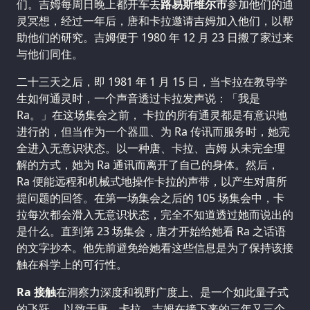
们。吉姆每周日晚上都开车去
路易斯维尔市
参加他们的通
灵冥想，经过一年后，唐和卡拉邀请吉姆加入他们，以帮
助他们的研究。吉姆便于 1980 年 12 月 23 日搬了家过来
与他们同住。
二十三天之后，即 1981 年 1 月 15 日，当卡拉在教导学
生如何通灵时，一个声音透过卡拉发声说：「我是
Ra。」在这场集会之前， 卡拉的所有通灵都是有意识地
进行的，但当作为一个器皿、为 Ra 传讯而服务时，她完
全进入无意识状态。以一种唐、卡拉、吉姆 从未完全理
解的方式，她为 Ra 通讯而离开了自己的身体。然后，
Ra 便能远程和机械式地操作卡拉的声带，以产生对唐所
提问题的回答。在第一场集会之后的 105 场集会中，卡
拉每次都会滑入无意识状态，完全不知道透过她而说出的
是什么。直到第 23 场集会，唐才开始给她看 Ra 之话语
的文字抄本。他先前避免给她看这些信息是为了保持该接
触在科学上的可行性。
Ra 接触
在洞察力深度和视野广度上、是一个如此量子式
的飞跃， 以致于唐、卡拉、吉姆在接下来的三年又三个