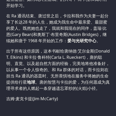
开始学习。
在 Ra 通讯结束、唐过世之后，卡拉和我作为夫妻一起分
享了长达28 年的人生，她成为我生命中最亲爱、最甜蜜
的爱人。既然她也走了，我就和我现在的同伴，盖瑞·比
恩(Gary Bean)和奥斯丁·布里奇斯(Austin Bridges)，继
续她和唐于 1968 年开始的工作：
爱与光研究中心
。
出于所有这些原因，这本书献给唐纳德·艾尔金斯(Donald
T. Elkins) 和卡拉·鲁科特(Carla L. Rueckert)，唐的聪
明、直觉、以及超自然方面的经验，完美地将他准备好，
以从事一个令人惊奇的、和 Ra 群体的对话，而卡拉则在
担当 Ra 通讯的器皿时、无所畏惧地在服务中将她的生命
提供给行星
地球
。唐的智慧与卡拉的爱，为任何愿成为真
理寻求者的人燃起一条穿越遗忘罩纱的(火焰)小径。
吉姆·麦克卡提(Jim McCarty)