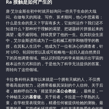
Ra 接触是如何产生的
唐·艾尔金斯在初中时就开始询问一些关于生命的大哉
问。在做每天的阅读、写作、算术期间，他心中思索着：
什么是生命的意义？宇宙有多大，它如何运作？我们还不
知道什么？那种对于理解的渴望、把谜题碎片拼接起来的
渴望，毫不减弱地、持续贯穿了他的一生。在其职业生涯
中，艾尔金斯进而成为了一位机械工程学和物理学的教
授，在其私人生活中，他成为了一位有决心的调查者，针
对 UFO、轮回转世以及或可粗略地一起归入超自然类目
下的其他调查领域。他认识到现代科学未能揭示出宇宙的
根本运作方式和目的，于是他为了科学无法提供的答案、
而转向了这些领域。
卡拉·鲁科特从童年以来就是一个拥有天赋的人，不仅携
带着高耸的智力，还携带着极其深刻的个人信仰。关于后
者，她称呼自己为「摇篮里的
圣公会教徒
」，最终是，一
个神秘主义的
基督徒
。关于前者，卡拉是一个早熟的儿
童，在学校里表现突出，精通任何被提供给她的测验。最
重要的是，尽管成长环境艰苦，卡拉充满着热爱生命的振