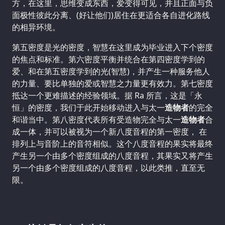
方，在这里，思维变成东西，爱变得可见，并且正面与负
面极性彼此分离、(好让他们)居住在更适合各自进化路线
的相异环境。
第五密度是光的密度，智慧在这里成为毕业进入下个密度
的焦点和标准。第六密度平衡并统合在第四密度学到的
爱、和在第五密度学到的光(智慧)，并产生一种服务他人
的力量、要比单独的爱或智慧之力量更有效力。第七密度
抵达一个更难描述的经验领域。据 Ra 所言，这是「永
恒」的密度，我们于此开始移动进入与太一
造物者
的完全
和谐当中。第八密度代表所有受造物完全与太一
造物者
合
成一体，并可以被视为一个新八度音程的第一密度， 在
排列上与音阶上的音符相似。这个八度音程的果实将最终
产生另一个由多个密度组成的八度音程，其果实又将产生
另一个由多个密度组成的八度音程，以此类推，直至无
限。