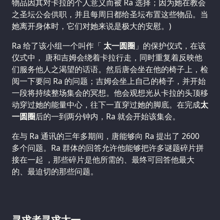
物品因其对卡拉的个人意义而被 Ra 选择；因为她在教会
之圣坛公会供职，并且每周日都给圣坛布置这些物品。当
她离开身体时，它们对她来说是极大的安慰。)
Ra 给了该小组一个叫作「
太一圆圈
」的保护仪式，在该
仪式中， 唐和吉姆会绕着卡拉行走，同时重复着反映他
们服务他人之渴望的话语。然后唐会坐在他的椅子上，检
阅一下要问 Ra 的问题；吉姆会坐上自己的椅子，并开始
一段将持续整场集会的冥想。他会观想光从卡拉的头顶移
动穿过她的能量中心，往下一直穿过她的脚底。在完成
太
一圆圈
后的一到两分钟内，Ra 就会开始该集会。
在与 Ra 通讯的三年多期间，唐能够向 Ra 提出了 2600
多个问题。Ra 群体的回答允许他能够把许多谜题碎片拼
接在一起 ，那些碎片是他所需的、最终可回答他最大
的、最迫切的那些问题。
寻求者寻求太一