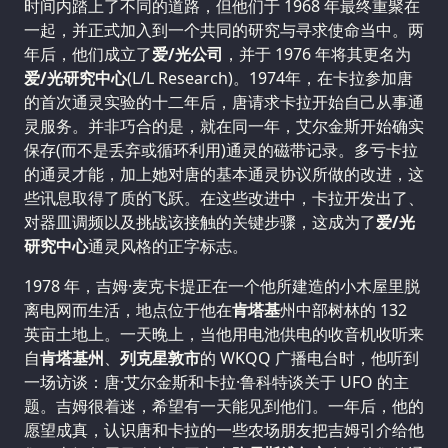
时间内踏上了不同的道路，但他们于 1968 年最终重聚在
一起，并正式加入到一个共同的研究与寻求使命当中。两
年后，他们成立了
爱/光公司
，并于 1976 年将其更名为
爱/光研究中心
(L/L Research)。1974年，在卡拉参加唐
的首次通灵实验的十二年后，唐请求卡拉开始自己从事通
灵服务。并非巧合的是，就在同一年，艾尔金斯开始确实
保存(而不是丢弃或循环利用)通灵的磁带记录。多亏卡拉
的通灵才能，加上她对唐的基本通灵协议所做的改进，这
些讯息取得了质的飞跃。在这些改进中，卡拉开发出了、
对器皿调频以及挑战该接触的关键步骤，这成为了
爱/光
研究中心
通灵风格的正字标志。
1978 年，吉姆·麦克卡提正在一个他所建造的小木屋里脱
离电网而生活，地点位于他在
肯塔基
州中部树林的 132
英亩土地上。一天晚上，当他用电池供电的收音机收听来
自
肯塔基州
、
列克星敦市
的 WKQQ 广播电台时，他听到
一场访谈：唐·艾尔金斯和卡拉·鲁科特谈关于 UFO 的主
题。吉姆很着迷，希望有一天能见到他们。一年后，他的
愿望成真，认识唐和卡拉的一些农场朋友把吉姆引介给他