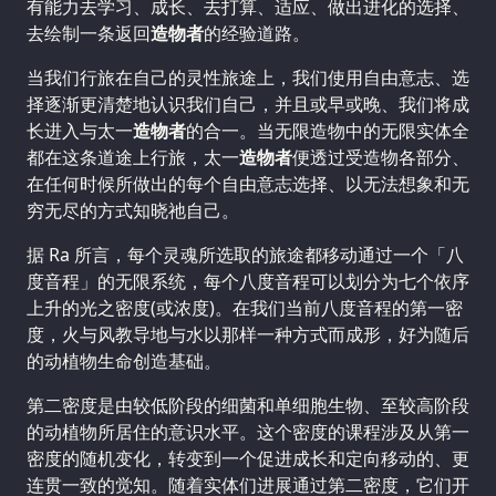
有能力去学习、成长、去打算、适应、做出进化的选择、
去绘制一条返回
造物者
的经验道路。
当我们行旅在自己的灵性旅途上，我们使用自由意志、选
择逐渐更清楚地认识我们自己，并且或早或晚、我们将成
长进入与太一
造物者
的合一。当无限造物中的无限实体全
都在这条道途上行旅，太一
造物者
便透过受造物各部分、
在任何时候所做出的每个自由意志选择、以无法想象和无
穷无尽的方式知晓祂自己。
据 Ra 所言，每个灵魂所选取的旅途都移动通过一个「八
度音程」的无限系统，每个八度音程可以划分为七个依序
上升的光之密度(或浓度)。在我们当前八度音程的第一密
度，火与风教导地与水以那样一种方式而成形，好为随后
的动植物生命创造基础。
第二密度是由较低阶段的细菌和单细胞生物、至较高阶段
的动植物所居住的意识水平。这个密度的课程涉及从第一
密度的随机变化，转变到一个促进成长和定向移动的、更
连贯一致的觉知。随着实体们进展通过第二密度，它们开