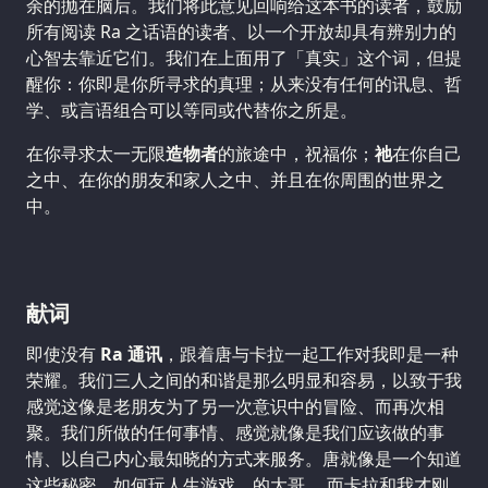
余的抛在脑后。我们将此意见回响给这本书的读者，鼓励
所有阅读 Ra 之话语的读者、以一个开放却具有辨别力的
心智去靠近它们。我们在上面用了「真实」这个词，但提
醒你：你即是你所寻求的真理；从来没有任何的讯息、哲
学、或言语组合可以等同或代替你之所是。
在你寻求太一无限
造物者
的旅途中，祝福你；
祂
在你自己
之中、在你的朋友和家人之中、并且在你周围的世界之
中。
献词
即使没有
Ra 通讯
，跟着唐与卡拉一起工作对我即是一种
荣耀。我们三人之间的和谐是那么明显和容易，以致于我
感觉这像是老朋友为了另一次意识中的冒险、而再次相
聚。我们所做的任何事情、感觉就像是我们应该做的事
情、以自己内心最知晓的方式来服务。唐就像是一个知道
这些秘密、如何玩人生游戏、的大哥， 而卡拉和我才刚