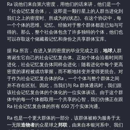
Ra 说他们来自第六密度，用他们的话来讲，他们是一个
「社会记忆复合体」。这即是一颗行星上的人群当进化到
我们之上的密度时、所成为的(状态)。在这个协议中，每
一个个体的思维、记忆、经验对于整个群体都是已知与可
得的。那么，整个社会体包含了许多独特的个体，他们也
可以存取这个储藏着记忆和身份之共享群体宝库。
据 Ra 所言，在进入第四密度的毕业完成之后，
地球
人群
将诞生它自己的社会记忆复合体。正如个体会沿着时间而
进化，社会记忆复合体同样会进化：随着进化中每个更高
密度的课程被成功掌握，而不断地转变并变得更统合。对
于作为社会记忆复合体的Ra，一个个体与整个群体之间
并不存在区别。因此，当我们与 Ra 群体通讯时，我们跟
该社会记忆复合体的个体化的一位实体谈话。由于这个群
体中的每一个体都取用一个共享的心智，我们仿佛正在跟
Ra 社会记忆复合体的所有 650 万个实体沟通。
Ra 也是一个更大群体的一部分，该群体被称为服务于太
一无限
造物者
的众星球之
邦联
，由来自本银河系中、我们