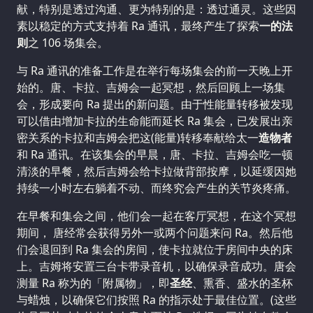
献，特别是透过沟通、更为特别的是：透过通灵。这些因
素以稳定的方式支持着 Ra 通讯，最终产生了探索
一的法
则
之 106 场集会。
与 Ra 通讯的准备工作是在举行每场集会的前一天晚上开
始的。唐、卡拉、吉姆会一起冥想，然后回顾上一场集
会，形成要向 Ra 提出的新问题。由于性能量转移被发现
可以借由增加卡拉的生命能而延长 Ra 集会，已发展出亲
密关系的卡拉和吉姆会把这(能量)转移奉献给太一
造物者
和 Ra 通讯。在该集会的早晨，唐、卡拉、吉姆会吃一顿
清淡的早餐，然后吉姆会给卡拉做背部按摩，以延缓因她
持续一小时左右躺着不动、而终究会产生的关节炎疼痛。
在早餐和集会之间，他们会一起在客厅冥想，在这个冥想
期间， 唐经常会获得另外一或两个问题来问 Ra。然后他
们会退回到 Ra 集会的房间，使卡拉就位于房间中央的床
上。吉姆将安置三台卡带录音机，以确保录音成功。唐会
测量 Ra 称为的「附属物」，即
圣经
、熏香、盛水的圣杯
与蜡烛，以确保它们按照 Ra 的指示处于最佳位置。(这些