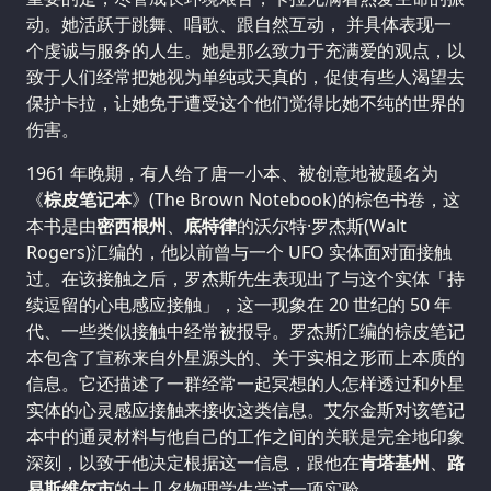
动。她活跃于跳舞、唱歌、跟自然互动， 并具体表现一
个虔诚与服务的人生。她是那么致力于充满爱的观点，以
致于人们经常把她视为单纯或天真的，促使有些人渴望去
保护卡拉，让她免于遭受这个他们觉得比她不纯的世界的
伤害。
1961 年晚期，有人给了唐一小本、被创意地被题名为
《
棕皮笔记本
》(The Brown Notebook)的棕色书卷，这
本书是由
密西根州
、
底特律
的沃尔特·罗杰斯(Walt
Rogers)汇编的，他以前曾与一个 UFO 实体面对面接触
过。在该接触之后，罗杰斯先生表现出了与这个实体「持
续逗留的心电感应接触」，这一现象在 20 世纪的 50 年
代、一些类似接触中经常被报导。罗杰斯汇编的棕皮笔记
本包含了宣称来自外星源头的、关于实相之形而上本质的
信息。它还描述了一群经常一起冥想的人怎样透过和外星
实体的心灵感应接触来接收这类信息。艾尔金斯对该笔记
本中的通灵材料与他自己的工作之间的关联是完全地印象
深刻，以致于他决定根据这一信息，跟他在
肯塔基州
、
路
易斯维尔市
的十几名物理学生尝试一项实验。