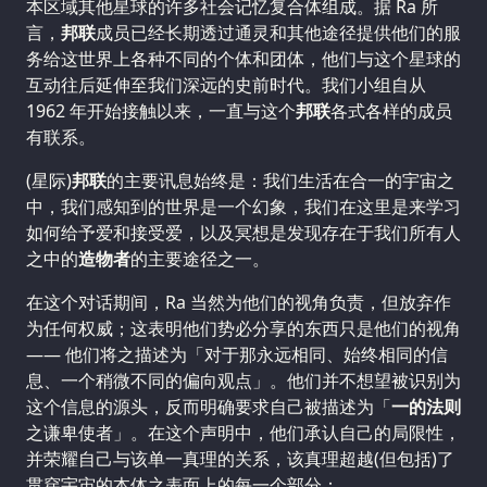
本区域其他星球的许多社会记忆复合体组成。据 Ra 所
言，
邦联
成员已经长期透过通灵和其他途径提供他们的服
务给这世界上各种不同的个体和团体，他们与这个星球的
互动往后延伸至我们深远的史前时代。我们小组自从
1962 年开始接触以来，一直与这个
邦联
各式各样的成员
有联系。
(星际)
邦联
的主要讯息始终是：我们生活在合一的宇宙之
中，我们感知到的世界是一个幻象，我们在这里是来学习
如何给予爱和接受爱，以及冥想是发现存在于我们所有人
之中的
造物者
的主要途径之一。
在这个对话期间，Ra 当然为他们的视角负责，但放弃作
为任何权威；这表明他们势必分享的东西只是他们的视角
—— 他们将之描述为「对于那永远相同、始终相同的信
息、一个稍微不同的偏向观点」。他们并不想望被识别为
这个信息的源头，反而明确要求自己被描述为「
一的法则
之谦卑使者」。在这个声明中，他们承认自己的局限性，
并荣耀自己与该单一真理的关系，该真理超越(但包括)了
贯穿宇宙的本体之表面上的每一个部分：