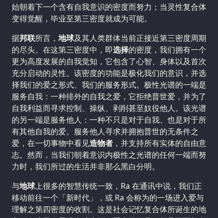
始朝着下一个含有自我意识的密度而努力；当灵性复合体
变得觉醒，毕业至第三密度就成为可能。
据
邦联
所言，
地球
及其人类群体当前正接近第三密度周期
的尽头。在这第三密度中，即
选择
的密度，我们拥有一个
更为高度发展的自我觉知，它包含了心智、身体以及首次
充分启动的灵性。该密度的功能是极化我们的意识，并选
择我们的爱之形式、我们的服务形式。极性光谱的一端是
服务自我：一种排外的自我之爱，它拒绝普世爱，并为了
自我利益而寻求控制、操纵、剥削甚至奴役他人。该光谱
的另一端是服务他人：一种不只是对于自我、也是对于所
有其他自我的爱。服务他人寻求并拥抱普世的无条件之
爱，在一切事物中看见
造物者
，并支持所有实体的自由意
志。然而，当我们朝着意识内极性之光谱的任何一端而努
力时，我们所过的生活并非那么黑白分明。
与
地球
上很多的智慧传统一致，Ra 在通讯中说，我们正
移动前往一个「新时代」，或 Ra 会称为的一场进入爱与
理解之第四密度的收割。这是社会记忆复合体所诞生的地