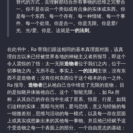
替代的方式，去理解那结合所有事物的思维之完整合
一。你不是在说一个类似或有点像的实体或东西。你
是每一个东西、每一个存有、每一种情绪、每一个事
件、每一个处境。你是合一。你是无限。你是爱/
光、光/爱。你是。这就是
一的法则
。
在此书中，Ra 带我们跟这相同的基本真理面对面，该真
理自古以来已经被世界各地的神秘主义者所报导，即这个
令人震惊的了悟：太一无限
造物者
位于我们之内，位于一
切事物之内，无所不在。事实上，
一的法则
主张，没有东
西不是造物者；没有任何东西位于这个根本的合一之外。
Ra 报导、
造物者
已从祂自己当中缔造了无限的造物， 目
的是知晓并体验祂自己。这个「智能无限」，如 Ra 所
称，从其自己的存在当中生成了星系、恒星、行星、如我
们这样的实体，黑暗与光明，爱与恐惧，意义与经验的每
一细微差别，思维与活动的每一模式，以及每一存在层面
上或真实或想象出来的其他每一事物。并且祂已经赋予这
个受造物之每一个表面上的部分、一个自由意志的基础：