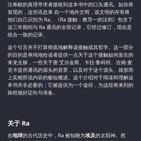
注奉献的真理寻求者接收到这本书中的口头通讯。如你将
发现的，这些讯息来 自一个地外文明，该文明的存有将
他们自己识别为 Ra。《Ra 接触：教导一的法则》包含了
这三年期间与 Ra 通讯的全部记录，它经过修订，现在是
统合一致的记录。
这个引言并不打算彻底地解释该接触或其哲学。这一部分
的目的是单纯地给读者提供一点关于这个接触如何发生的
来龙去脉，一些关于唐·艾尔金斯、卡拉·鲁科特、吉姆·麦
克卡提所通讯的源头的背景，以及对于这个源头、就形而
上实相所说内容的极短概述。这个介绍对于阅读和理解这
本书并非必要的；它被提供为一个途径，为这段将来到的
旅程做好定向与准备。
关于 Ra
在
地球
的古代历史中，Ra 被知晓为
埃及
的太阳神。然