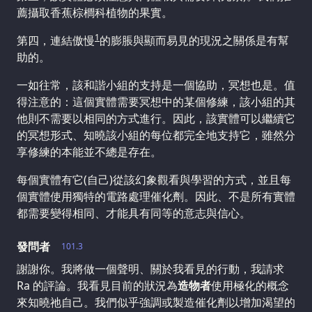
薦攝取香蕉棕櫚科植物的果實。
1
第四，連結傲慢
的膨脹與顯而易見的現況之關係是有幫
助的。
一如往常，該和諧小組的支持是一個協助，冥想也是。值
得注意的：這個實體需要冥想中的某個修練，該小組的其
他則不需要以相同的方式進行。因此，該實體可以繼續它
的冥想形式、知曉該小組的每位都完全地支持它，雖然分
享修練的本能並不總是存在。
每個實體有它(自己)從該幻象觀看與學習的方式，並且每
個實體使用獨特的電路處理催化劑。因此、不是所有實體
都需要變得相同、才能具有同等的意志與信心。
發問者
101.3
謝謝你。我將做一個聲明、關於我看見的行動，我請求
Ra 的評論。我看見目前的狀況為
造物者
使用極化的概念
來知曉祂自己。我們似乎強調或製造催化劑以增加渴望的