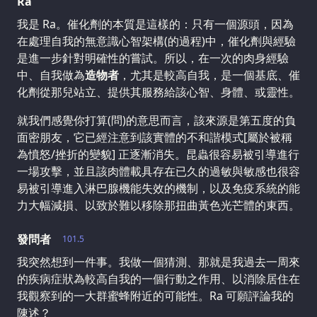
Ra
我是 Ra。催化劑的本質是這樣的：只有一個源頭，因為
在處理自我的無意識心智架構(的過程)中，催化劑與經驗
是進一步針對明確性的嘗試。所以，在一次的肉身經驗
中、自我做為
造物者
，尤其是較高自我，是一個基底、催
化劑從那兒站立、提供其服務給該心智、身體、或靈性。
就我們感覺你打算(問)的意思而言，該來源是第五度的負
面密朋友，它已經注意到該實體的不和諧模式[屬於被稱
為憤怒/挫折的變貌] 正逐漸消失。昆蟲很容易被引導進行
一場攻擊，並且該肉體載具存在已久的過敏與敏感也很容
易被引導進入淋巴腺機能失效的機制，以及免疫系統的能
力大幅減損、以致於難以移除那扭曲黃色光芒體的東西。
發問者
101.5
我突然想到一件事。我做一個猜測、那就是我過去一周來
的疾病症狀為較高自我的一個行動之作用、以消除居住在
我觀察到的一大群蜜蜂附近的可能性。Ra 可願評論我的
陳述？