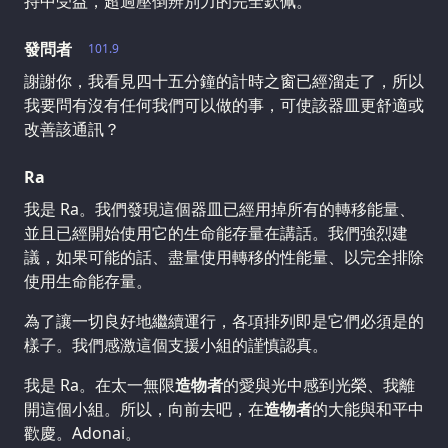
持中受益，超過壓倒辨別力的完全欽佩。
發問者
101.9
謝謝你，我看見四十五分鐘的計時之窗已經溜走了，所以
我要問有沒有任何我們可以做的事，可使該器皿更舒適或
改善該通訊？
Ra
我是 Ra。我們發現這個器皿已經用掉所有的轉移能量、
並且已經開始使用它的生命能存量在講話。我們強烈建
議，如果可能的話、盡量使用轉移的性能量、以完全排除
使用生命能存量。
為了讓一切良好地繼續運行，各項排列即是它們必須是的
樣子。我們感激這個支援小組的謹慎認真。
我是 Ra。在太一無限
造物者
的愛與光中感到光榮、我離
開這個小組。所以，向前去吧，在
造物者
的大能與和平中
歡慶。Adonai。