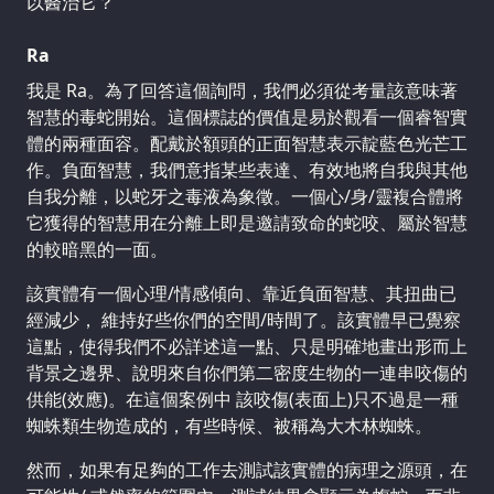
以醫治它？
Ra
我是 Ra。為了回答這個詢問，我們必須從考量該意味著
智慧的毒蛇開始。這個標誌的價值是易於觀看一個睿智實
體的兩種面容。配戴於額頭的正面智慧表示靛藍色光芒工
作。負面智慧，我們意指某些表達、有效地將自我與其他
自我分離，以蛇牙之毒液為象徵。一個心/身/靈複合體將
它獲得的智慧用在分離上即是邀請致命的蛇咬、屬於智慧
的較暗黑的一面。
該實體有一個心理/情感傾向、靠近負面智慧、其扭曲已
經減少， 維持好些你們的空間/時間了。該實體早已覺察
這點，使得我們不必詳述這一點、只是明確地畫出形而上
背景之邊界、說明來自你們第二密度生物的一連串咬傷的
供能(效應)。在這個案例中 該咬傷(表面上)只不過是一種
蜘蛛類生物造成的，有些時候、被稱為大木林蜘蛛。
然而，如果有足夠的工作去測試該實體的病理之源頭，在