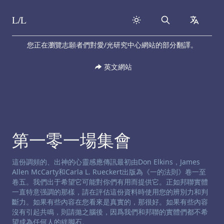
L/L
Search
collapse
Skip to content
您正在瀏覽志願者們對愛/光研究中心網站的部分翻譯。
英文網站
第一零一場集會
渠道免责声明:
這份調頻的、出神的心靈感應傳訊最初由Don Elkins，James
Allen McCarty和Carla L. Rueckert出版為《一的法則》卷一至
卷五。我們出于希望它可能對你們有用而提供它。正如邦聯實體
一直特意强調的那樣，請在評估這份資料時使用您的辨別力和判
斷力。如果有些內容在您看來是真實的，那很好。如果有些內容
沒有引起共鳴，則請拋之腦後，因爲我們和邦聯的實體們都不希
望成為任何人的絆脚石。