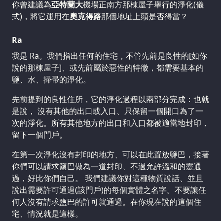
你曾建議為
亞特蘭大
機場正南方那棟屋子舉行的淨化(儀
式)，將它運用在
奧克得路
那個地址上頭是否得當？
Ra
我是 Ra。我們指出任何的住宅，不管先前是良性的[如你
說的那棟屋子]、或先前屬於惡性的特徵，都需要基本的
鹽、水、掃帚的淨化。
先前提到的良性住所，它的淨化過程以兩部分完成：也就
是說， 沒有其他的出口或入口、只保留一個開口為了一
次的淨化。所有其他地方的出口和入口都被適當地封印，
留下一個門戶。
在第一次淨化沒有封印的地方、可以在此置放鹽巴，接著
你們可以請求鹽巴做為一道封印、不過允許溫和的靈通
過，好比你們自己。 我們建議你對這種物質說話、並且
說出需要許可通過(該門戶)的每個實體之名字。不要讓任
何人沒有請求鹽巴的許可就通過。在你現在說的這個住
宅、情況就是這樣。