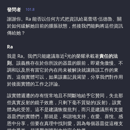
發問者
101.8
謝謝你。Ra 能否以任何方式把資訊給葛蕾塔·伍德魯、關
於如何緩解她目前的腫脹狀態，然後我們能夠將這些資訊
傳給她？
Ra
2
我是 Ra。我們只能建議靠近
光的榮耀承載著
責任的法
則
。該義務存在於你所說的器皿的眼前，即避免傲慢、不
調和以及所有當它於內在尚未被解決就讓路該工作的東
西。這個實體可以，如果該書記員渴望，分享我們對作用
於後面實體的工作之評論。
該實體週遭的存有恆常地且不間斷地給予它贊同，失去那
些真實反射的鏡子效應，只剩下毫不質疑的(反射)，該實
體為此受苦。這不是建議恢復批判，而只是建議所有支援
器皿們的實體們，那就是，和諧地支持，在愛、喜悅、感
恩中分享，但要在真理中找到愛，因為每個器皿從這種支