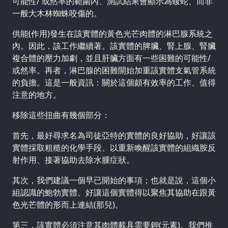
可能性/ 或然率的範圍內、測試結果會顯示為蝮蛇、而非
一般大木林蜘蛛咬傷的。
供能(作用)發生在該實體的黃色光芒肉體的淋巴腺系統之
內。因此，該工作繼續著。該實體的脾臟、腎上腺、腎臟
複合體的壓力加劇，並且肝臟方面有一些困難的可能性/
或然率。再者，淋巴腺的困難開始加重該實體支氣管系統
的負擔。這是一般資訊：關於這個頗有效率的工作、值得
注意的地方。
移除這些扭曲有幾個部分：
首先，最好尋求名為司徒亞特的實體的良好協助，好讓該
實體採取粗糙的化學手段、以重新喚醒該實體的組織胺反
射作用、接著協助去除水腫症狀。
其次，我們建議一個早已開始的事項；也就是說，這個小
組認識的鮑勃實體、好讓這個實體得以聚焦其協助在跟黃
色光芒體的形而上連結(那兒)。
第三，該實體必須注意其肉體載具需要鉀(元素)。我們推