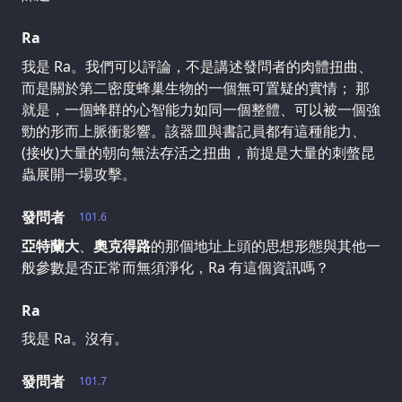
Ra
我是 Ra。我們可以評論，不是講述發問者的肉體扭曲、
而是關於第二密度蜂巢生物的一個無可置疑的實情； 那
就是，一個蜂群的心智能力如同一個整體、可以被一個強
勁的形而上脈衝影響。該器皿與書記員都有這種能力、
(接收)大量的朝向無法存活之扭曲，前提是大量的刺螫昆
蟲展開一場攻擊。
發問者
101.6
亞特蘭大
、
奧克得路
的那個地址上頭的思想形態與其他一
般參數是否正常而無須淨化，Ra 有這個資訊嗎？
Ra
我是 Ra。沒有。
發問者
101.7