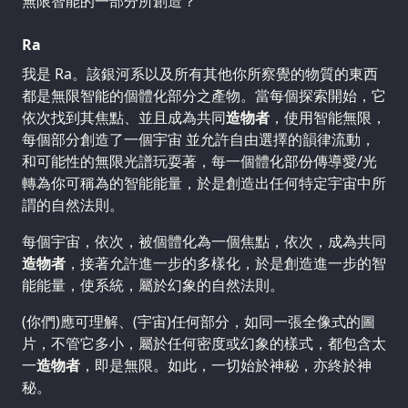
無限智能的一部分所創造？
Ra
我是 Ra。該銀河系以及所有其他你所察覺的物質的東西
都是無限智能的個體化部分之產物。當每個探索開始，它
依次找到其焦點、並且成為共同
造物者
，使用智能無限，
每個部分創造了一個宇宙 並允許自由選擇的韻律流動，
和可能性的無限光譜玩耍著，每一個體化部份傳導愛/光
轉為你可稱為的智能能量，於是創造出任何特定宇宙中所
謂的自然法則。
每個宇宙，依次，被個體化為一個焦點，依次，成為共同
造物者
，接著允許進一步的多樣化，於是創造進一步的智
能能量，使系統，屬於幻象的自然法則。
(你們)應可理解、(宇宙)任何部分，如同一張全像式的圖
片，不管它多小，屬於任何密度或幻象的樣式，都包含太
一
造物者
，即是無限。如此，一切始於神秘，亦終於神
秘。