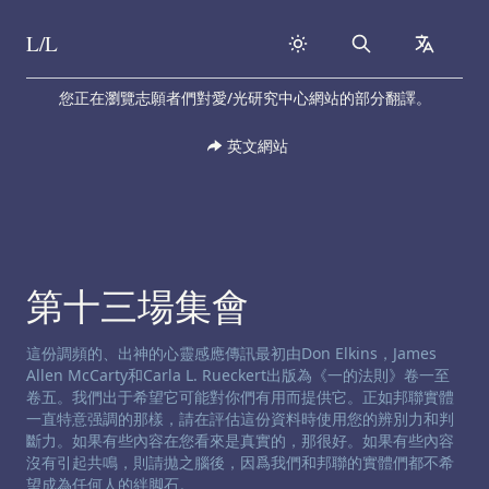
L/L
Search
collapse
Skip to content
您正在瀏覽志願者們對愛/光研究中心網站的部分翻譯。
英文網站
第十三場集會
渠道免责声明:
這份調頻的、出神的心靈感應傳訊最初由Don Elkins，James
Allen McCarty和Carla L. Rueckert出版為《一的法則》卷一至
卷五。我們出于希望它可能對你們有用而提供它。正如邦聯實體
一直特意强調的那樣，請在評估這份資料時使用您的辨別力和判
斷力。如果有些內容在您看來是真實的，那很好。如果有些內容
沒有引起共鳴，則請拋之腦後，因爲我們和邦聯的實體們都不希
望成為任何人的絆脚石。