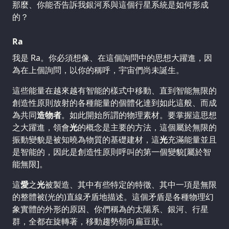
那麼、你能否告訴我銀河系與這個行星系統是如何形成
的？
Ra
我是 Ra。你必須想像、在這個詢問中的思想大躍進，因
為在上個詢問，以你的稱呼，宇宙們尚未誕生。
這些能量在越來越有智能的樣式中移動、直到智能無限的
創造性原則放射的各種能量的個體化達到如此這般、而成
為共同
造物者
。如此開始所謂的物理素材。要掌握這思想
之大躍進，領會
光
的概念是主要的方法，這個屬於無限的
振動變貌是被知曉為物質的基礎建材，這
光
充滿能量並且
是智能的，因此是創造性原則呼叫的第一個變貌[屬於智
能無限]。
這
愛
之
光
被製造、其中有些特定的特徵、其中一項是無限
的整體被(光的)直線矛盾地描述。這個矛盾是各種物理幻
象實體的外形的原因、你們稱為的太陽系、銀河、行星
群，全都在旋轉著，移動趨勢朝向扁豆狀。