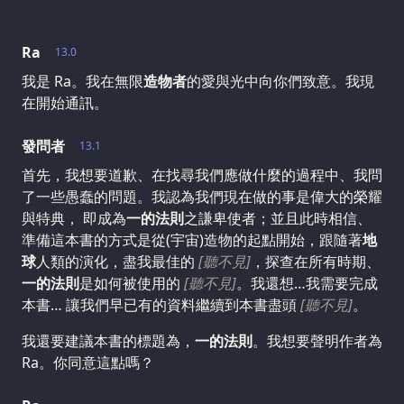
Ra
13.0
我是 Ra。我在無限
造物者
的愛與光中向你們致意。我現
在開始通訊。
發問者
13.1
首先，我想要道歉、在找尋我們應做什麼的過程中、我問
了一些愚蠢的問題。我認為我們現在做的事是偉大的榮耀
與特典， 即成為
一的法則
之謙卑使者；並且此時相信、
準備這本書的方式是從(宇宙)造物的起點開始，跟隨著
地
球
人類的演化，盡我最佳的
[聽不見]
，探查在所有時期、
一的法則
是如何被使用的
[聽不見]
。我還想…我需要完成
本書… 讓我們早已有的資料繼續到本書盡頭
[聽不見]
。
我還要建議本書的標題為，
一的法則
。我想要聲明作者為
Ra。你同意這點嗎？