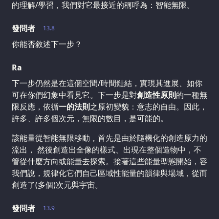
的理解/學習，我們對它最接近的稱呼為：智能無限。
發問者
13.8
你能否敘述下一步？
Ra
下一步仍然是在這個空間/時間鏈結，實現其進展、如你
可在你們幻象中看見它。下一步是對
創造性原則
的一種無
限反應，依循
一的法則
之原初變貌：意志的自由。因此，
許多、許多個次元，無限的數目，是可能的。
該能量從智能無限移動，首先是由於隨機化的創造原力的
流出， 然後創造出全像的樣式、出現在整個造物中，不
管從什麼方向或能量去探索。接著這些能量型態開始，容
我們說，規律化它們自己區域性能量的韻律與場域，從而
創造了(多個)次元與宇宙。
發問者
13.9