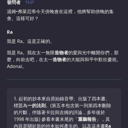
發問者
13.27
湯姆•弗萊厄蒂今天傍晚會在這裡，他將幫助傍晚的集
會。這樣可好？
Ra
我是 Ra。這是正確的。
我是 Ra。我在太一無限
造物者
的愛與光中離開你們，那
麼，向前去吧，在太一
造物者
的大能與和平中歡欣慶祝。
Adonai。
起初的抄本來自原始錄音帶、出版了四本書、
標題為
一的法則
。(第五本包含第一到第四本刪除
的片斷，伴隨著卡拉與吉姆的評論，多年後於
1998 年出版) 參看本書末尾的「
重聽報告
」，其
內容是關於新的抄本如何產生的、以及這本書
Ra