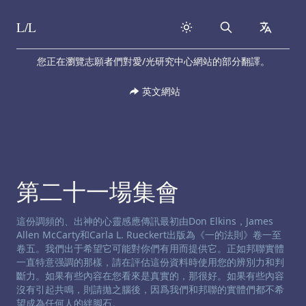
L/L
Search
collapse
Skip to content
您正在瀏覽志願者們對愛/光研究中心網站的部分翻譯。
英文網站
第二十一場集會
渠道免责声明:
這份調頻的、出神的心靈感應傳訊最初由Don Elkins，James
Allen McCarty和Carla L. Rueckert出版為《一的法則》卷一至
卷五。我們出于希望它可能對你們有用而提供它。正如邦聯實體
一直特意强調的那樣，請在評估這份資料時使用您的辨別力和判
斷力。如果有些內容在您看來是真實的，那很好。如果有些內容
沒有引起共鳴，則請拋之腦後，因爲我們和邦聯的實體們都不希
望成為任何人的絆脚石。