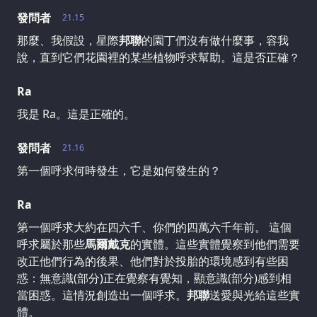
發問者
21.15
那麼、我假設，星際
邦聯
的園丁們沒有做什麼事，容我
說，直到它們花園裡的某些植物呼求幫助。這是否正確？
Ra
我是 Ra。這是正確的。
發問者
21.16
第一個呼求何時發生，它是如何發生的？
Ra
第一個呼求大約在四六千、你們的四萬六千年前。 這個
呼求屬於那些
馬爾戴克
的實體。這些實體覺察到他們需要
改正他們行為的後果、他們對於投胎的環境感到有些困
惑：無意識(部分)正在覺察有覺知，顯意識(部分)感到相
當困惑。這情況創造出一個呼求。
邦聯
送愛與光給這些實
體。