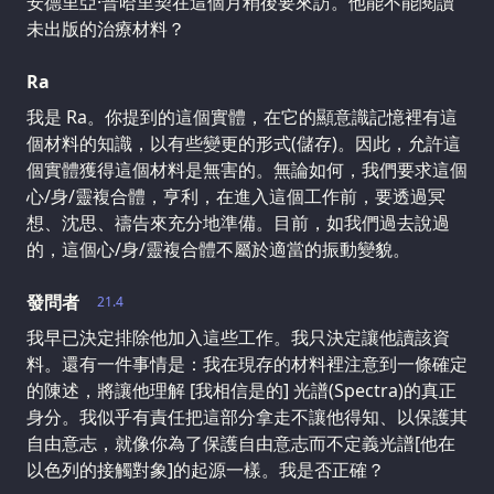
安德里亞·普哈里契在這個月稍後要來訪。他能不能閱讀
未出版的治療材料？
Ra
我是 Ra。你提到的這個實體，在它的顯意識記憶裡有這
個材料的知識，以有些變更的形式(儲存)。因此，允許這
個實體獲得這個材料是無害的。無論如何，我們要求這個
心/身/靈複合體，亨利，在進入這個工作前，要透過冥
想、沈思、禱告來充分地準備。目前，如我們過去說過
的，這個心/身/靈複合體不屬於適當的振動變貌。
發問者
21.4
我早已決定排除他加入這些工作。我只決定讓他讀該資
料。還有一件事情是：我在現存的材料裡注意到一條確定
的陳述，將讓他理解 [我相信是的] 光譜(Spectra)的真正
身分。我似乎有責任把這部分拿走不讓他得知、以保護其
自由意志，就像你為了保護自由意志而不定義光譜[他在
以色列的接觸對象]的起源一樣。我是否正確？