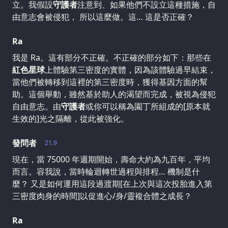
立。我假設
守護者
注意到、如果他們不設立這種措施，自
由意志會被侵犯， 所以這麼做。這… 這是否正確？
Ra
我是 Ra。這有部分不正確。不正確的部分如下：那些在
紅色星球
上體驗第三密度的實體，因為該體驗過早結束，
當他們被轉移到這裡的第三密度時，獲得基因方面的幫
助。這個舉動，雖然基於助人的渴望而完成，被視為侵犯
自由意志。由
守護者
或你可以稱為園丁所組成的[原本就
生效的]光之隔離，從此被強化。
發問者
21.9
現在，當 75000 年週期開始，壽命大約為九百年，平均
而言。容我說，當時輪迴轉世過程與排程… 機制是什
麼？ 又是如何運用這段過渡期[在上次與這次投胎進入第
三密度肉身的時間]以促進心/身/靈複合體之成長？
Ra