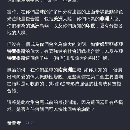
你們稱為的中國，他們有一些進展。
當時、在你們星球的許多部分有適當的正面步驟啟動綠色
光芒能量複合體，包括
美洲
大陸、你們稱為的
非洲
大陸、
你們稱為的
澳洲
島嶼，以及你們所知的
印度
，還有分散各
地的人群。
但沒有一個成為你們會名為偉大的文明、如
雷姆里亞
或
亞
特蘭提斯
的偉大，有著強健的社會組織複合體，以及在
亞
特蘭提斯
這個例子中，(擁有)非常偉大的科技理解。
無論如何，在你們星球的
南美洲
區域 [如你所知的]，發展
出朝向愛的偉大振動性變貌。這些實體在第二個主要週期
盡頭即是可收割的，(即使)從未形成強健的社會或科技複
合體。
這將是此次集會完成前的最後問題。因為這個器皿有些損
耗、是否有任何我們可以快速回答的詢問？
發問者
21.29