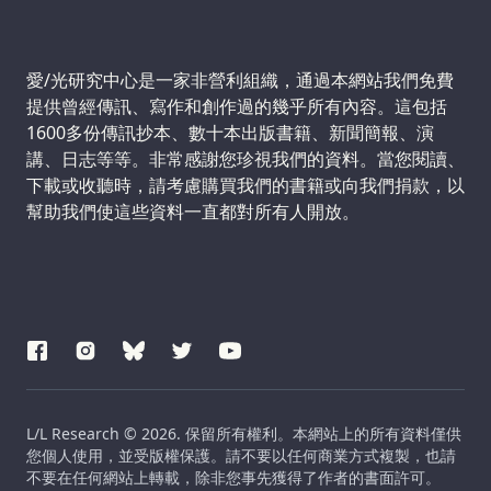
Support us:
愛/光研究中心是一家非營利組織，通過本網站我們免費
提供曾經傳訊、寫作和創作過的幾乎所有內容。這包括
1600多份傳訊抄本、數十本出版書籍、新聞簡報、演
講、日志等等。非常感謝您珍視我們的資料。當您閱讀、
下載或收聽時，請考慮購買我們的書籍或向我們捐款，以
幫助我們使這些資料一直都對所有人開放。
L/L Research © 2026. 保留所有權利。本網站上的所有資料僅供
您個人使用，並受版權保護。請不要以任何商業方式複製，也請
不要在任何網站上轉載，除非您事先獲得了作者的書面許可。