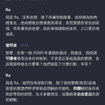
Ra
我是 Ra。沒有改變、除了依據智能能量、或你稱為的肉
體進化，使肉體複合體適應其環境，依照實體所居住的區
域、而有膚色的改變，由於食物攝取的改良、人口逐步地
成長。
發問者
21.14
那麼，在第一個 25000 年週期的盡頭，我會說、我猜測
守護者
發現沒有任何收割、不管是正面或負面的實體。告
訴我當時發生什麼事？他們採取了什麼行動，等等？
Ra
我是 Ra。他們沒有採取行動、除了保持覺察(留意)這個
密度的實體們呼求幫助或理解的可能性。
邦聯
關切保存有
助於學習的狀態。在大多數情況，這圍繞著
自由意志
的原
初變貌。