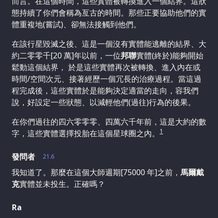
而言。在這個時間，這些實體被轉換進入一個結界。這狀
態持續了你們會稱為亙古的時間。那些正要協助他們的實
體重複地(嘗試)、卻無法接觸到他們。
在該行星毀滅之後、這是一個沒有實體能逃離的結界、大
約二零零千[20 萬]年以前，一位
邦聯
實體(終於)能夠開始
鬆動這個結界， 於是這些實體再次被轉換、進入內在或
時間/空間次元、接著經歷一個冗長的治療過程。當這過
程完成後，這些實體於是能夠決定適當的走向，容我們
說，好設定一些狀態、以減輕他們(過往)行為的後果。
在你們過往的四六零零零、四萬六千年前，這是大約的數
1
字，這些實體選擇投胎在這個星球圈之內。
發問者
21.6
我知道了。那麼在這個大師週期[75000 年]之前，
馬爾戴
克
實體並未投生。正確嗎？
Ra