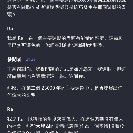
謝謝你。那麼、第一個主要週期的終結與
雷姆里亞
的毀滅
是否有關聯？或者這場毀滅只是恰巧發生在那個週期的盡
頭？
Ra
我是 Ra。在一個主要週期的盡頭有能量的匯流。這鼓勵
早已無可避免的、你們星球的地表移動之調整。
發問者
21.28
非常感謝你。我提問題的方式是如此愚笨，我道歉，但這
麼做順利地為我釐清這一點。謝謝你。
那麼、在第二個 25000 年的主要週期中，是否發展出任
何偉大的文明？
Ra
我是 Ra。以科技的角度來看偉大、在這個週期沒有偉大
的社會。那些
天津四
的實體已選擇[作為一個團體]投胎於