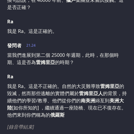
換句話說，在 46000 年前、
獵戶
集團並未嘗試接觸。這
是否正確？
Ra
我是 Ra。這是正確的。
發問者
21.24
當我們進展到第二個 25000 年週期，此時，在那個時
期、這是否為
雷姆里亞
的時期？
Ra
我是 Ra。這是不正確的。自然的大災難導致
雷姆里亞
的
毀滅，然而那些逃離的實體們屬於
雷姆里亞人
的背景，持
續他們的學習/教導、他們從你們的
南美洲
綿亙到
美洲大
陸
[如你所知的] ，繼續通過一座陸橋、現在已不復存在。
他們來到你們稱為的
俄羅斯
[錄音帶結束]