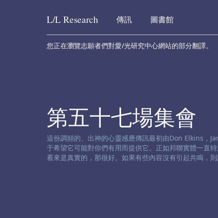
L/L
Research
傳訊
圖書館
Skip to content
您正在瀏覽志願者們對愛/光研究中心網站的部分翻譯。
第五十七場集會
渠道免责声明:
這份調頻的、出神的心靈感應傳訊最初由Don Elkins，James
于希望它可能對你們有用而提供它。正如邦聯實體一直特
看來是真實的，那很好。如果有些內容沒有引起共鳴，則