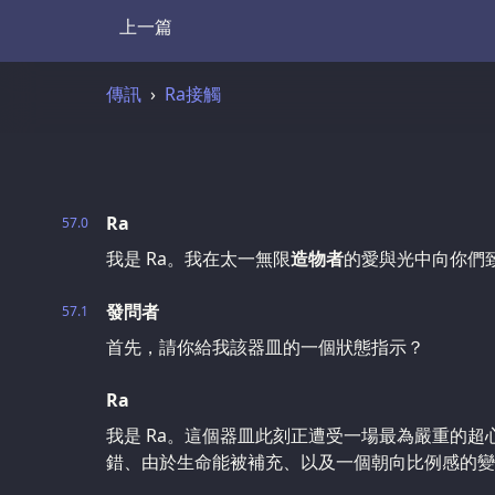
上一篇
Transcript
傳訊
Ra接觸
Ra
57.0
我是 Ra。我在太一無限
造物者
的愛與光中向你們
發問者
57.1
首先，請你給我該器皿的一個狀態指示？
Ra
我是 Ra。這個器皿此刻正遭受一場最為嚴重的
錯、由於生命能被補充、以及一個朝向比例感的變